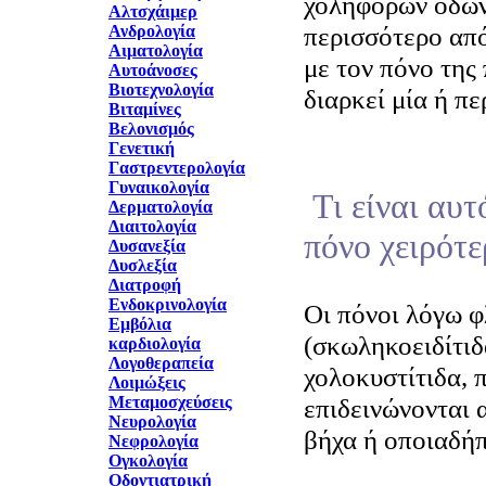
χοληφόρων οδών
Αλτσχάιμερ
περισσότερο από
Ανδρολογία
Αιματολογία
με τον πόνο της
Αυτοάνοσες
Βιοτεχνολογία
διαρκεί μία ή πε
Βιταμίνες
Βελονισμός
Γενετική
Γαστρεντερολογία
Γυναικολογία
Τι είναι αυτ
Δερματολογία
Διαιτολογία
πόνο χειρότε
Δυσανεξία
Δυσλεξία
Διατροφή
Ενδοκρινολογία
Οι πόνοι λόγω 
Εμβόλια
(σκωληκοειδίτιδ
καρδιολογία
Λογοθεραπεία
χολοκυστίτιδα, 
Λοιμώξεις
Μεταμοσχεύσεις
επιδεινώνονται 
Νευρολογία
βήχα ή οποιαδή
Νεφρολογία
Ογκολογία
Οδοντιατρική