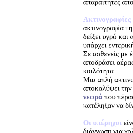
απαραίτητες από
Ακτινογραφίες 
ακτινογραφία τη
δείξει υγρό και 
υπάρχει εντερικ
Σε ασθενείς με έ
αποδράσει αέρας
κοιλότητα
Μια απλή ακτινο
αποκαλύψει τη
νεφρά
που πέρα
κατέληξαν να δί
Οι υπέρηχοι
είν
διάγνωση για χο