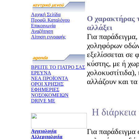
Αρχική Σελίδα
Ο χαρακτήρας τ
Προφίλ Καταλόγου
Επικοινωνία
αλλάξει
Αναζήτηση
Για παράδειγμα,
Αίτηση εγγραφής
χοληφόρων οδών
εξελίσσεται σε 
κύστης, με ή χω
ΒΡΕΙΤΕ ΤΟ ΓΙΑΤΡΟ ΣΑΣ
χολοκυστίτιδα), 
ΕΡΕΥΝΑ
ΝΕΑ ΠΡΟΪΟΝΤΑ
αλλάζουν και τα
ΟΡΟΙ ΧΡΗΣΗΣ
ΕΦΗΜΕΡΙΕΣ
ΝΟΣΟΚΟΜΕΙΩΝ
DRIVE ME
Η διάρκεια 
Για παράδειγμα 
Αγγειολογία
Αλλεργιολογία