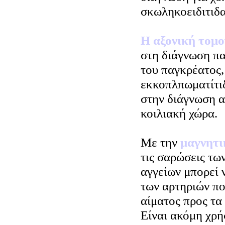
σκωληκοειδιτιδα
Η αξονική τομ
στη διάγνωση πα
του παγκρέατος,
εκκοπλπωματίτιδ
στην διάγνωση 
κοιλιακή χώρα.
Με την
μαγνητ
τις σαρώσεις τω
αγγείων μπορεί 
των αρτηριών πο
αίματος προς τα 
Είναι ακόμη χρή