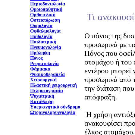
Περιοδοντολογία
Ομοιοπαθητική
Τι ανακουφί
Ορθοπεδική
Οστεοπόρωση
Ουρολογία
Οφθαλμολογία
Ο πόνος της δυσ
Παθολογία
Παιδιατρική
προσωρινά με τι
Πνευμονολογία
Πόνος που οφείλ
Πρόληψη
Πόνος
στομάχου ή του
Ρευματολογία
Φάρμακα
εντέρου μπορεί 
Φυσικοθεραπεία
προσωρινά από τ
Χειρουργική
Πλαστική χειρουργική
την διάταση που
Πελματογραφία
απόφραξη.
Ψυχιατρική
Κατάθλιψη
Υπερκινητικό σύνδρομο
Ωτορινολαρυγγολογία
Η χρήση αντιόξ
ανακουφίσει προ
έλκος στομάχου.