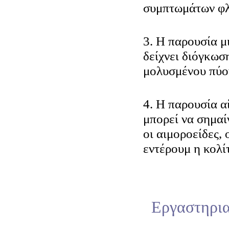
συμπτωμάτων φλ
3. Η παρουσία μ
δείχνει διόγκωσ
μολυσμένου πύο
4. Η παρουσία α
μπορεί να σημαί
οι αιμοροείδες,
εντέρουμ η κολίτ
Εργαστηρια