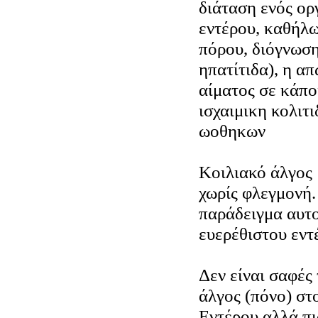
διάταση ενός ορ
εντέρου, καθήλ
πόρου, διόγνωση
ηπατίτιδα), η α
αίματος σε κάποι
ισχαιμικη κολιτι
ωοθηκων
Κοιλιακό άλγος 
χωρίς φλεγμονή.
παράδειγμα αυτο
ευερέθιστου εντ
Δεν είναι σαφές 
άλγος (πόνο) στ
Εντέρου αλλά πι