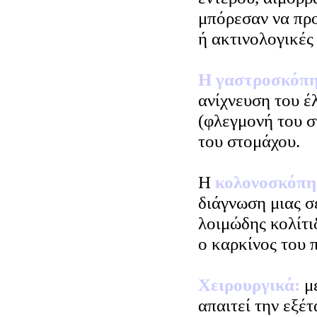
μπόρεσαν να προ
ή ακτινολογικές 
Η γαστροσκόπ
ανίχνευση του έλ
(φλεγμονή του σ
του στομάχου.
Η
κολονοσκόπ
διάγνωση μιας σ
λοιμώδης κολίτι
ο καρκίνος του 
Χειρουργικά:
με
απαιτεί την εξέ