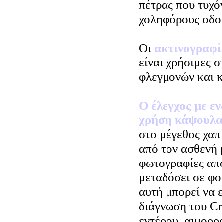
πέτρας που τυχόν
χοληφόρους οδού
Οι
ακτινογραφί
είναι χρήσιμες 
φλεγμονών και 
Ο έλεγχος με ε
χρήση κάψουλα
στο μέγεθος χαπ
από τον ασθενή 
φωτογραφίες από
μεταδόσει σε φο
αυτή μπορεί να ε
διάγνωση του Cr
εντέρου, αιμορρ