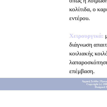
όπως η λοιμώδη
κολίτιδα, ο κα
εντέρου.
Χειρουργικά:
μ
διάγνωση απαιτ
κοιλιακής κοιλό
λαπαροσκόπηση 
επέμβαση.
Αρχική Σελίδα
|
Προφ
Copyright (c) 200
Designed 