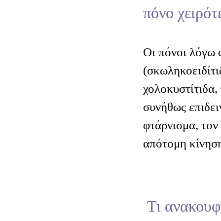
πόνο χειρότ
Οι πόνοι λόγω
(σκωληκοειδίτι
χολοκυστίτιδα,
συνήθως επιδει
φτάρνισμα, τον
απότομη κίνησ
Τι ανακουφί