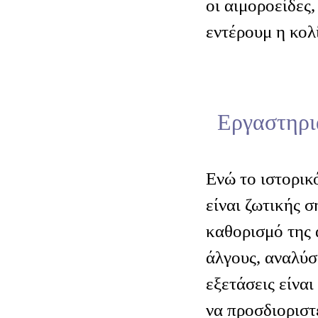
οι αιμοροείδες,
εντέρουμ η κολί
Εργαστηρια
Ενώ το ιστορικ
είναι ζωτικής σ
καθορισμό της 
άλγους, αναλύσ
εξετάσεις είναι
να προσδιοριστε