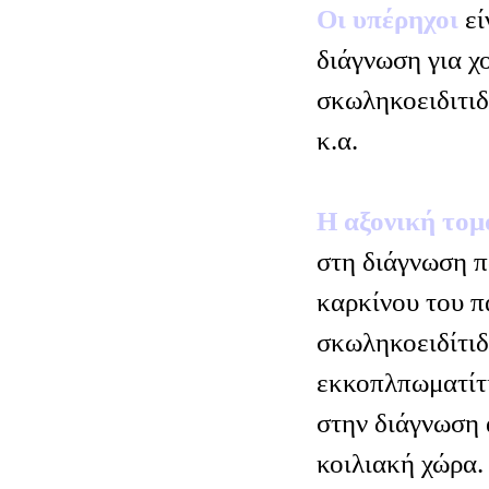
Οι υπέρηχοι
εί
διάγνωση για χ
σκωληκοειδιτιδ
κ.α.
Η αξονική το
στη διάγνωση π
καρκίνου του π
σκωληκοειδίτιδ
εκκοπλπωματίτι
στην διάγνωση
κοιλιακή χώρα.