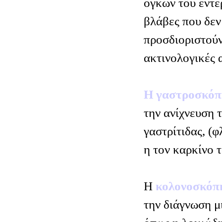
όγκων του εντέ
βλάβες που δεν
προσδιοριστούν
ακτινολογικές α
Η γαστροσκό
την ανίχνευση 
γαστρίτιδας, (
η τον καρκίνο 
Η
κολονοσκό
την διάγνωση μ