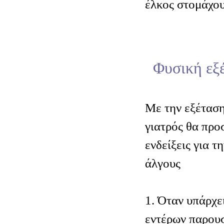
έλκος στομάχου
Φυσική εξ
Μ
ε την εξέτασ
γιατρός θα προ
ενδείξεις για τ
άλγους
1. Όταν υπάρχε
εντέρων παρουσ