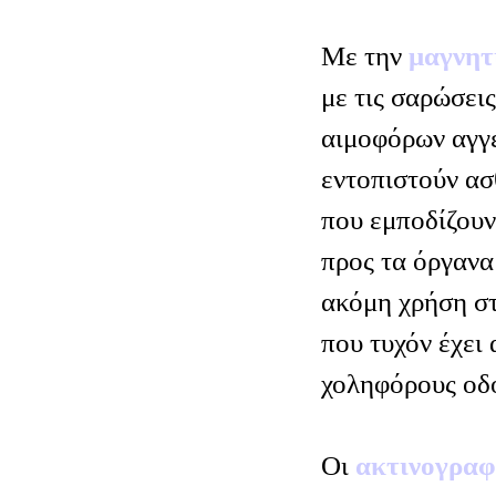
Με την
μαγνητ
με τις σαρώσει
αιμοφόρων αγγε
εντοπιστούν ασ
που εμποδίζουν
προς τα όργανα 
ακόμη χρήση σ
που τυχόν έχει 
χοληφόρους οδο
Οι
ακτινογραφ