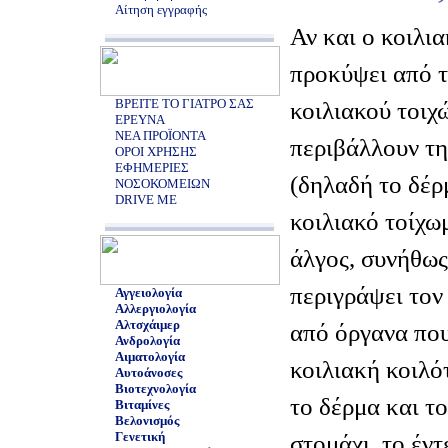
Αίτηση εγγραφής
Αν και ο κοιλι
προκύψει από τ
ΒΡΕΙΤΕ ΤΟ ΓΙΑΤΡΟ ΣΑΣ
κοιλιακού τοιχ
ΕΡΕΥΝΑ
ΝΕΑ ΠΡΟΪΟΝΤΑ
περιβάλλουν τη
ΟΡΟΙ ΧΡΗΣΗΣ
ΕΦΗΜΕΡΙΕΣ
(δηλαδή το δέρ
ΝΟΣΟΚΟΜΕΙΩΝ
DRIVE ME
κοιλιακό τοίχω
άλγος, συνήθως
περιγράψει τον
Αγγειολογία
Αλλεργιολογία
Αλτσχάιμερ
από όργανα που
Ανδρολογία
Αιματολογία
κοιλιακή κοιλό
Αυτοάνοσες
Βιοτεχνολογία
το δέρμα και τ
Βιταμίνες
Βελονισμός
Γενετική
στομάχι, το έντ