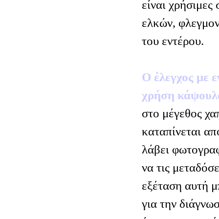
είναι χρήσιμες 
ελκών, φλεγμο
του εντέρου.
Ο έλεγχος με 
χρήση κάψουλ
στο μέγεθος χα
καταπίνεται απ
λάβει φωτογραφ
να τις μεταδόσ
εξέταση αυτή μ
για την διάγνω