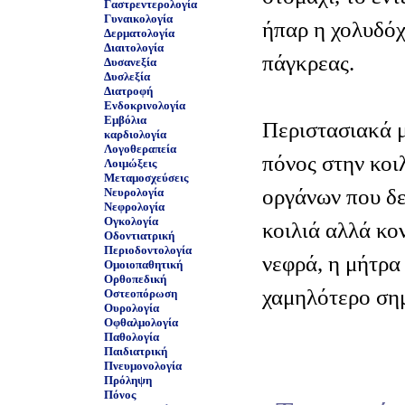
Γαστρεντερολογία
Γυναικολογία
ήπαρ η χολυδόχ
Δερματολογία
Διαιτολογία
πάγκρεας.
Δυσανεξία
Δυσλεξία
Διατροφή
Ενδοκρινολογία
Εμβόλια
Περιστασιακά μ
καρδιολογία
Λογοθεραπεία
πόνος στην κοιλ
Λοιμώξεις
Μεταμοσχεύσεις
οργάνων που δε
Νευρολογία
Νεφρολογία
Ογκολογία
κοιλιά αλλά κο
Οδοντιατρική
Περιοδοντολογία
νεφρά, η μήτρα 
Ομοιοπαθητική
Ορθοπεδική
χαμηλότερο ση
Οστεοπόρωση
Ουρολογία
Οφθαλμολογία
Παθολογία
Παιδιατρική
Πνευμονολογία
Πρόληψη
Πόνος