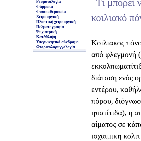
Τι μπορεί 
Ρευματολογία
Φάρμακα
Φυσικοθεραπεία
κοιλιακό πό
Χειρουργική
Πλαστική χειρουργική
Πελματογραφία
Ψυχιατρική
Κατάθλιψη
Κοιλιακός πόνο
Υπερκινητικό σύνδρομο
Ωτορινολαρυγγολογία
από φλεγμονή (
εκκολπωματίτιδ
διάταση ενός ο
εντέρου, καθή
πόρου, διόγνωσ
ηπατίτιδα), η 
αίματος σε κάπο
ισχαιμικη κολιτ