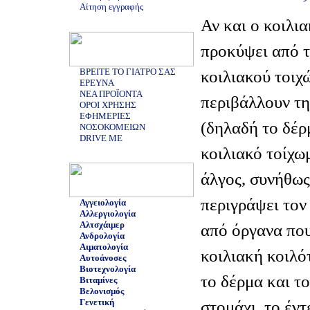
Αίτηση εγγραφής
Αν και ο κοιλι
προκύψει από τ
ΒΡΕΙΤΕ ΤΟ ΓΙΑΤΡΟ ΣΑΣ
κοιλιακού τοιχ
ΕΡΕΥΝΑ
ΝΕΑ ΠΡΟΪΟΝΤΑ
περιβάλλουν τη
ΟΡΟΙ ΧΡΗΣΗΣ
ΕΦΗΜΕΡΙΕΣ
(δηλαδή το δέρ
ΝΟΣΟΚΟΜΕΙΩΝ
DRIVE ME
κοιλιακό τοίχω
άλγος, συνήθως
περιγράψει τον
Αγγειολογία
Αλλεργιολογία
Αλτσχάιμερ
από όργανα που
Ανδρολογία
Αιματολογία
κοιλιακή κοιλό
Αυτοάνοσες
Βιοτεχνολογία
το δέρμα και τ
Βιταμίνες
Βελονισμός
Γενετική
στομάχι, το έντ