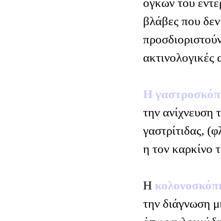
όγκων του εντέ
βλάβες που δεν
προσδιοριστούν
ακτινολογικές α
Η γαστροσκό
την ανίχνευση 
γαστρίτιδας, (
η τον καρκίνο 
Η
κολονοσκό
την διάγνωση μ