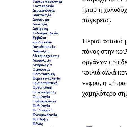
Γαστρεντερολογία
Γυναικολογία
ήπαρ η χολυδόχ
Δερματολογία
Διαιτολογία
πάγκρεας.
Δυσανεξία
Δυσλεξία
Διατροφή
Ενδοκρινολογία
Εμβόλια
Περιστασιακά μ
καρδιολογία
Λογοθεραπεία
πόνος στην κοιλ
Λοιμώξεις
Μεταμοσχεύσεις
οργάνων που δε
Νευρολογία
Νεφρολογία
Ογκολογία
κοιλιά αλλά κο
Οδοντιατρική
Περιοδοντολογία
νεφρά, η μήτρα 
Ομοιοπαθητική
Ορθοπεδική
χαμηλότερο ση
Οστεοπόρωση
Ουρολογία
Οφθαλμολογία
Παθολογία
Παιδιατρική
Πνευμονολογία
Πρόληψη
Πόνος