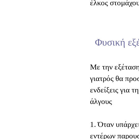
έλκος στομάχου
Φυσική εξ
Μ
ε την εξέτασ
γιατρός θα προ
ενδείξεις για τ
άλγους
1. Όταν υπάρχε
εντέρων παρουσ