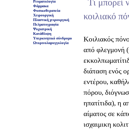
Τι μπορεί 
Ρευματολογία
Φάρμακα
Φυσικοθεραπεία
κοιλιακό πό
Χειρουργική
Πλαστική χειρουργική
Πελματογραφία
Ψυχιατρική
Κατάθλιψη
Κοιλιακός πόνο
Υπερκινητικό σύνδρομο
Ωτορινολαρυγγολογία
από φλεγμονή (
εκκολπωματίτιδ
διάταση ενός ο
εντέρου, καθή
πόρου, διόγνωσ
ηπατίτιδα), η 
αίματος σε κάπο
ισχαιμικη κολιτ