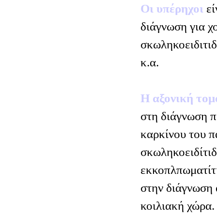
Οι υπέρηχοι
εί
διάγνωση για χ
σκωληκοειδιτιδ
κ.α.
Η αξονική το
στη διάγνωση π
καρκίνου του π
σκωληκοειδίτιδ
εκκοπλπωματίτι
στην διάγνωση
κοιλιακή χώρα.