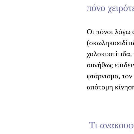
πόνο χειρότ
Οι πόνοι λόγω
(σκωληκοειδίτι
χολοκυστίτιδα,
συνήθως επιδει
φτάρνισμα, τον
απότομη κίνησ
Τι ανακουφί