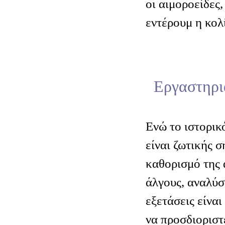
οι αιμοροείδες,
εντέρουμ η κολί
Εργαστηρια
Ενώ το ιστορικ
είναι ζωτικής σ
καθορισμό της 
άλγους, αναλύσ
εξετάσεις είναι
να προσδιοριστε