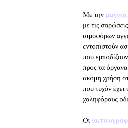
Με την
μαγνητ
με τις σαρώσει
αιμοφόρων αγγε
εντοπιστούν ασ
που εμποδίζουν
προς τα όργανα 
ακόμη χρήση σ
που τυχόν έχει 
χοληφόρους οδο
Οι
ακτινογραφ