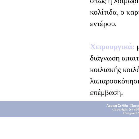
όπως η λοιμώδη
κολίτιδα, ο κα
εντέρου.
Χειρουργικά:
μ
διάγνωση απαιτ
κοιλιακής κοιλό
λαπαροσκόπηση 
επέμβαση.
Αρχική Σελίδα
|
Προφ
Copyright (c) 200
Designed 