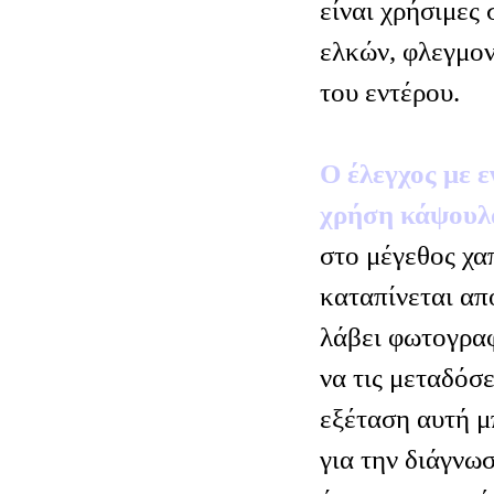
είναι χρήσιμες 
ελκών, φλεγμο
του εντέρου.
Ο έλεγχος με 
χρήση κάψουλ
στο μέγεθος χα
καταπίνεται απ
λάβει φωτογραφ
να τις μεταδόσ
εξέταση αυτή μ
για την διάγνω