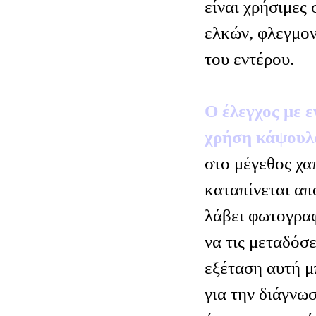
είναι χρήσιμες 
ελκών, φλεγμο
του εντέρου.
Ο έλεγχος με 
χρήση κάψουλ
στο μέγεθος χα
καταπίνεται απ
λάβει φωτογραφ
να τις μεταδόσ
εξέταση αυτή μ
για την διάγνω