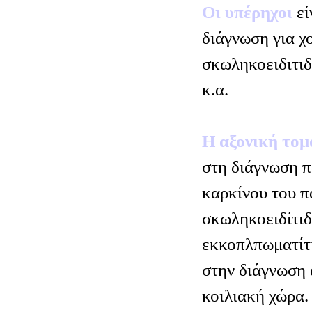
Οι υπέρηχοι
εί
διάγνωση για χ
σκωληκοειδιτιδ
κ.α.
Η αξονική το
στη διάγνωση π
καρκίνου του π
σκωληκοειδίτιδ
εκκοπλπωματίτι
στην διάγνωση
κοιλιακή χώρα.