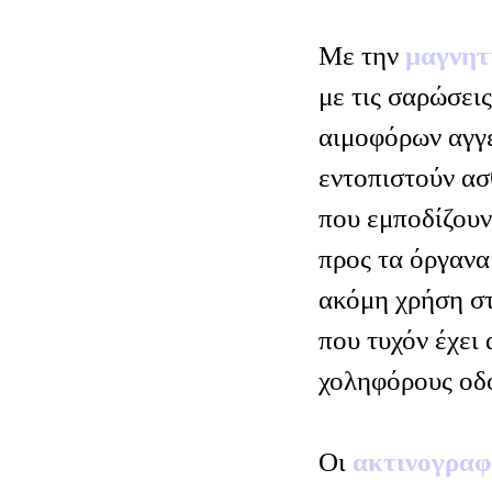
Με την
μαγνητ
με τις σαρώσει
αιμοφόρων αγγε
εντοπιστούν ασ
που εμποδίζουν
προς τα όργανα 
ακόμη χρήση σ
που τυχόν έχει 
χοληφόρους οδο
Οι
ακτινογραφ