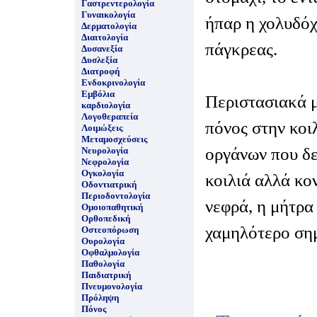
Γαστρεντερολογία
Γυναικολογία
ήπαρ η χολυδόχ
Δερματολογία
Διαιτολογία
πάγκρεας.
Δυσανεξία
Δυσλεξία
Διατροφή
Ενδοκρινολογία
Εμβόλια
Περιστασιακά μ
καρδιολογία
Λογοθεραπεία
πόνος στην κοιλ
Λοιμώξεις
Μεταμοσχεύσεις
οργάνων που δε
Νευρολογία
Νεφρολογία
Ογκολογία
κοιλιά αλλά κο
Οδοντιατρική
Περιοδοντολογία
νεφρά, η μήτρα 
Ομοιοπαθητική
Ορθοπεδική
χαμηλότερο ση
Οστεοπόρωση
Ουρολογία
Οφθαλμολογία
Παθολογία
Παιδιατρική
Πνευμονολογία
Πρόληψη
Πόνος