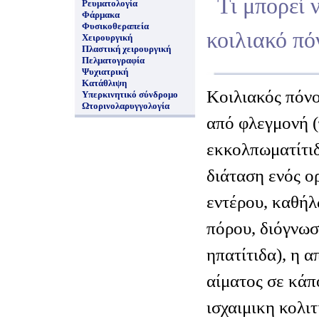
Τι μπορεί 
Ρευματολογία
Φάρμακα
Φυσικοθεραπεία
κοιλιακό πό
Χειρουργική
Πλαστική χειρουργική
Πελματογραφία
Ψυχιατρική
Κατάθλιψη
Κοιλιακός πόνο
Υπερκινητικό σύνδρομο
Ωτορινολαρυγγολογία
από φλεγμονή (
εκκολπωματίτιδ
διάταση ενός ο
εντέρου, καθή
πόρου, διόγνωσ
ηπατίτιδα), η 
αίματος σε κάπο
ισχαιμικη κολιτ