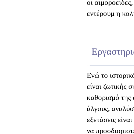
οι αιμοροείδες,
εντέρουμ η κολί
Εργαστηρια
Ενώ το ιστορικ
είναι ζωτικής σ
καθορισμό της 
άλγους, αναλύσ
εξετάσεις είναι
να προσδιοριστε