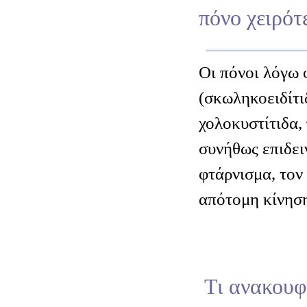
πόνο χειρότ
Οι πόνοι λόγω
(σκωληκοειδίτι
χολοκυστίτιδα,
συνήθως επιδει
φτάρνισμα, τον
απότομη κίνησ
Τι ανακουφί