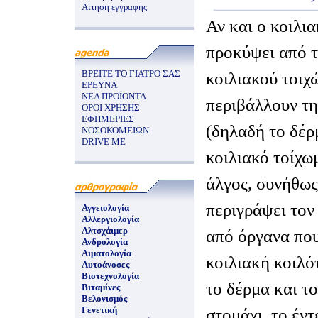
Αίτηση εγγραφής
Αν και ο κοιλι
προκύψει από τ
ΒΡΕΙΤΕ ΤΟ ΓΙΑΤΡΟ ΣΑΣ
κοιλιακού τοιχ
ΕΡΕΥΝΑ
ΝΕΑ ΠΡΟΪΟΝΤΑ
περιβάλλουν τη
ΟΡΟΙ ΧΡΗΣΗΣ
ΕΦΗΜΕΡΙΕΣ
(δηλαδή το δέρ
ΝΟΣΟΚΟΜΕΙΩΝ
DRIVE ME
κοιλιακό τοίχω
άλγος, συνήθως
περιγράψει τον
Αγγειολογία
Αλλεργιολογία
Αλτσχάιμερ
από όργανα που
Ανδρολογία
Αιματολογία
κοιλιακή κοιλό
Αυτοάνοσες
Βιοτεχνολογία
το δέρμα και τ
Βιταμίνες
Βελονισμός
Γενετική
στομάχι, το έντ