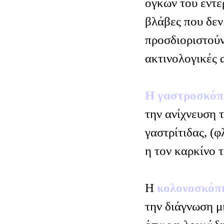
όγκων του εντέ
βλάβες που δεν
προσδιοριστούν
ακτινολογικές α
Η γαστροσκό
την ανίχνευση 
γαστρίτιδας, (
η τον καρκίνο 
Η
κολονοσκό
την διάγνωση μ