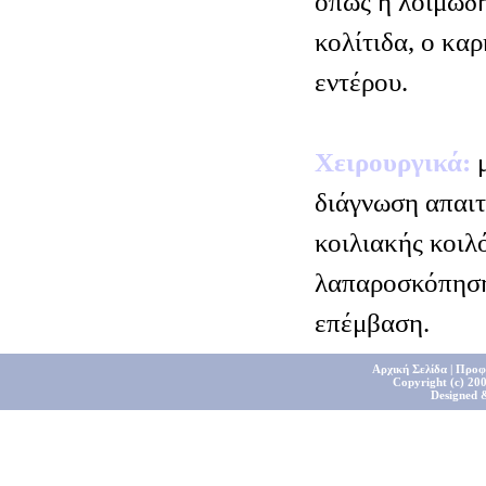
όπως η λοιμώδη
κολίτιδα, ο κα
εντέρου.
Χειρουργικά:
μ
διάγνωση απαιτ
κοιλιακής κοιλό
λαπαροσκόπηση 
επέμβαση.
Αρχική Σελίδα
|
Προφ
Copyright (c) 200
Designed 