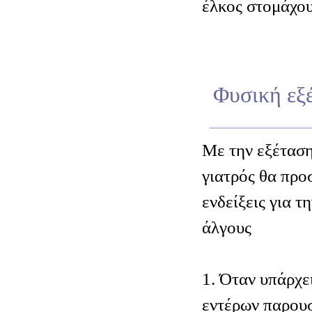
έλκος στομάχου
Φυσική εξ
Μ
ε την εξέτασ
γιατρός θα προ
ενδείξεις για τ
άλγους
1. Όταν υπάρχε
εντέρων παρουσ