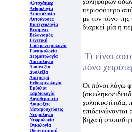
χοληφόρων οδών
Αλτσχάιμερ
περισσότερο από
Ανδρολογία
Αιματολογία
με τον πόνο της
Αυτοάνοσες
Βιοτεχνολογία
διαρκεί μία ή πε
Βιταμίνες
Βελονισμός
Γενετική
Γαστρεντερολογία
Γυναικολογία
Τι είναι αυτ
Δερματολογία
Διαιτολογία
πόνο χειρότε
Δυσανεξία
Δυσλεξία
Διατροφή
Ενδοκρινολογία
Οι πόνοι λόγω 
Εμβόλια
(σκωληκοειδίτιδ
καρδιολογία
Λογοθεραπεία
χολοκυστίτιδα, 
Λοιμώξεις
Μεταμοσχεύσεις
επιδεινώνονται 
Νευρολογία
βήχα ή οποιαδή
Νεφρολογία
Ογκολογία
Οδοντιατρική