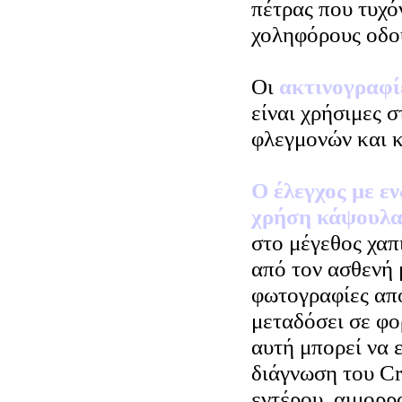
πέτρας που τυχόν
χοληφόρους οδού
Οι
ακτινογραφί
είναι χρήσιμες 
φλεγμονών και 
Ο έλεγχος με ε
χρήση κάψουλα
στο μέγεθος χαπ
από τον ασθενή 
φωτογραφίες από
μεταδόσει σε φο
αυτή μπορεί να ε
διάγνωση του Cr
εντέρου, αιμορρ