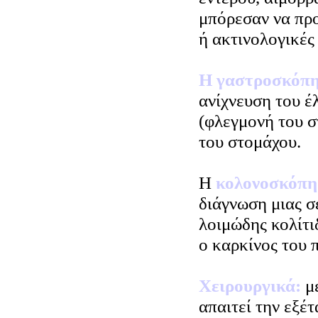
μπόρεσαν να προ
ή ακτινολογικές 
Η γαστροσκόπ
ανίχνευση του έλ
(φλεγμονή του σ
του στομάχου.
Η
κολονοσκόπ
διάγνωση μιας σ
λοιμώδης κολίτι
ο καρκίνος του 
Χειρουργικά:
με
απαιτεί την εξέ