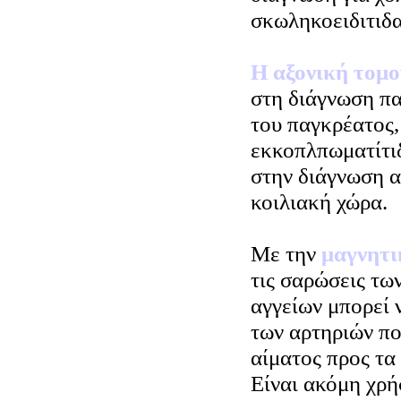
σκωληκοειδιτιδα
Η αξονική τομ
στη διάγνωση πα
του παγκρέατος,
εκκοπλπωματίτιδ
στην διάγνωση 
κοιλιακή χώρα.
Με την
μαγνητ
τις σαρώσεις τω
αγγείων μπορεί 
των αρτηριών πο
αίματος προς τα 
Είναι ακόμη χρή