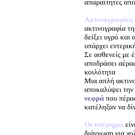
απαραίτητες από
Ακτινογραφίες 
ακτινογραφία τη
δείξει υγρό και 
υπάρχει εντερικ
Σε ασθενείς με έ
αποδράσει αέρας
κοιλότητα
Μια απλή ακτινο
αποκαλύψει τη
νεφρά
που πέρα
κατέληξαν να δί
Οι υπέρηχοι
είν
διάγνωση για χο