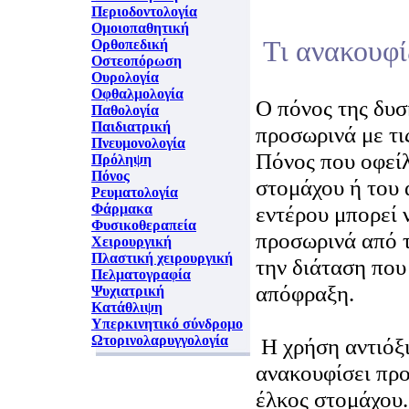
Περιοδοντολογία
Ομοιοπαθητική
Τι ανακουφί
Ορθοπεδική
Οστεοπόρωση
Ουρολογία
Οφθαλμολογία
Ο πόνος της δυσ
Παθολογία
Παιδιατρική
προσωρινά με τι
Πνευμονολογία
Πόνος που οφείλ
Πρόληψη
Πόνος
στομάχου ή του
Ρευματολογία
Φάρμακα
εντέρου μπορεί 
Φυσικοθεραπεία
προσωρινά από τ
Χειρουργική
Πλαστική χειρουργική
την διάταση που
Πελματογραφία
απόφραξη.
Ψυχιατρική
Κατάθλιψη
Υπερκινητικό σύνδρομο
Ωτορινολαρυγγολογία
Η χρήση αντιόξ
ανακουφίσει προ
έλκος στομάχου.