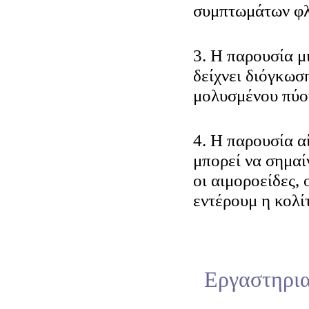
συμπτωμάτων φλ
3. Η παρουσία μ
δείχνει διόγκωσ
μολυσμένου πύο
4. Η παρουσία α
μπορεί να σημαί
οι αιμοροείδες,
εντέρουμ η κολίτ
Εργαστηρια