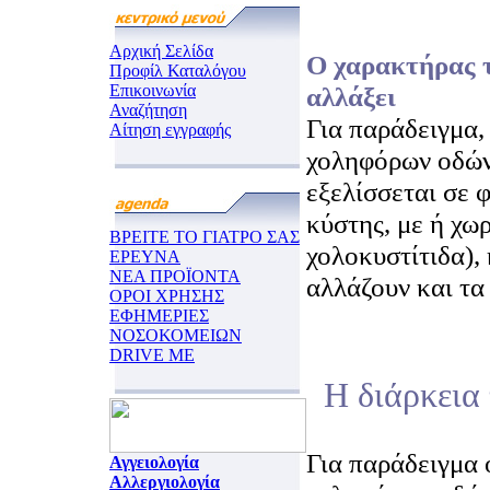
Αρχική Σελίδα
Ο χαρακτήρας τ
Προφίλ Καταλόγου
Επικοινωνία
αλλάξει
Αναζήτηση
Για παράδειγμα,
Αίτηση εγγραφής
χοληφόρων οδών
εξελίσσεται σε 
κύστης, με ή χω
ΒΡΕΙΤΕ ΤΟ ΓΙΑΤΡΟ ΣΑΣ
χολοκυστίτιδα), 
ΕΡΕΥΝΑ
ΝΕΑ ΠΡΟΪΟΝΤΑ
αλλάζουν και τα
ΟΡΟΙ ΧΡΗΣΗΣ
ΕΦΗΜΕΡΙΕΣ
ΝΟΣΟΚΟΜΕΙΩΝ
DRIVE ME
Η διάρκεια 
Για παράδειγμα 
Αγγειολογία
Αλλεργιολογία