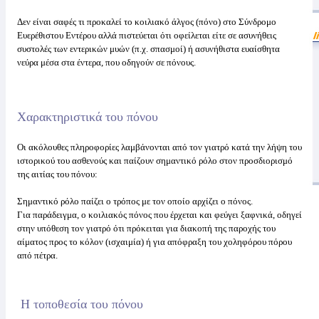
Δεν είναι σαφές τι προκαλεί το κοιλιακό άλγος (πόνο) στο Σύνδρομο
Ευερέθιστου Εντέρου αλλά πιστεύεται ότι οφείλεται είτε σε ασυνήθεις
συστολές των εντερικών μυών (π.χ. σπασμοί) ή ασυνήθιστα ευαίσθητα
νεύρα μέσα στα έντερα, που οδηγούν σε πόνους.
Χαρακτηριστικά του πόνου
Οι ακόλουθες πληροφορίες λαμβάνονται από τον γιατρό κατά την λήψη του
ιστορικού του ασθενούς και παίζουν σημαντικό ρόλο στον προσδιορισμό
της αιτίας του πόνου:
Σημαντικό ρόλο παίζει ο τρόπος με τον οποίο αρχίζει ο πόνος.
Για παράδειγμα, ο κοιλιακός πόνος που έρχεται και φεύγει ξαφνικά, οδηγεί
στην υπόθεση τον γιατρό ότι πρόκειται για διακοπή της παροχής του
αίματος προς το κόλον (ισχαιμία) ή για απόφραξη του χοληφόρου πόρου
από πέτρα.
Η τοποθεσία του πόνου