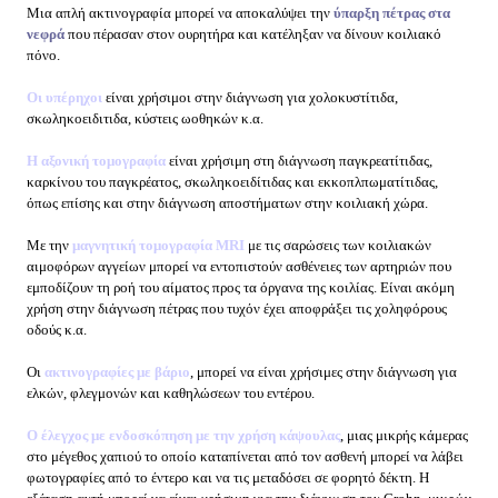
Μια απλή ακτινογραφία μπορεί να αποκαλύψει την
ύπαρξη πέτρας στα
νεφρά
που πέρασαν στον ουρητήρα και κατέληξαν να δίνουν κοιλιακό
πόνο.
Οι υπέρηχοι
είναι χρήσιμοι στην διάγνωση για χολοκυστίτιδα,
σκωληκοειδιτιδα, κύστεις ωοθηκών κ.α.
Η αξονική τομογραφία
είναι χρήσιμη στη διάγνωση παγκρεατίτιδας,
καρκίνου του παγκρέατος, σκωληκοειδίτιδας και εκκοπλπωματίτιδας,
όπως επίσης και στην διάγνωση αποστήματων στην κοιλιακή χώρα.
Με την
μαγνητική τομογραφία MRI
με τις σαρώσεις των κοιλιακών
αιμοφόρων αγγείων μπορεί να εντοπιστούν ασθένειες των αρτηριών που
εμποδίζουν τη ροή του αίματος προς τα όργανα της κοιλίας. Είναι ακόμη
χρήση στην διάγνωση πέτρας που τυχόν έχει αποφράξει τις χοληφόρους
οδούς κ.α.
Οι
ακτινογραφίες με βάριο
, μπορεί να είναι χρήσιμες στην διάγνωση για
ελκών, φλεγμονών και καθηλώσεων του εντέρου.
Ο έλεγχος με ενδοσκόπηση με την χρήση κάψουλας
, μιας μικρής κάμερας
στο μέγεθος χαπιού το οποίο καταπίνεται από τον ασθενή μπορεί να λάβει
φωτογραφίες από το έντερο και να τις μεταδόσει σε φορητό δέκτη. Η