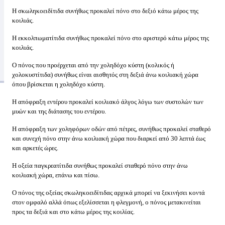
Η σκωληκοειδίτιδα συνήθως προκαλεί πόνο στο δεξιό κάτω μέρος της
κοιλιάς.
Η εκκολπωματίτιδα συνήθως προκαλεί πόνο στο αριστερό κάτω μέρος της
κοιλιάς.
Ο πόνος που προέρχεται από την χοληδόχο κύστη (κολικός ή
χολοκυστίτιδα) συνήθως είναι αισθητός στη δεξιά άνω κοιλιακή χώρα
όπου βρίσκεται η χοληδόχο κύστη.
Η απόφραξη εντέρου προκαλεί κοιλιακό άλγος λόγω των συστολών των
μυών και της διάτασης του εντέρου.
Η απόφραξη των χοληφόρων οδών από πέτρες, συνήθως προκαλεί σταθερό
και συνεχή πόνο στην άνω κοιλιακή χώρα που διαρκεί από 30 λεπτά έως
και αρκετές ώρες.
Η οξεία παγκρεατίτιδα συνήθως προκαλεί σταθερό πόνο στην άνω
κοιλιακή χώρα, επάνω και πίσω.
Ο πόνος της οξείας σκωληκοειδίτιδας αρχικά μπορεί να ξεκινήσει κοντά
στον ομφαλό αλλά όπως εξελίσσεται η φλεγμονή, ο πόνος μετακινείται
προς τα δεξιά και στο κάτω μέρος της κοιλίας.