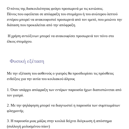
Ο πόνος της δυσκοιλιότητας φεύγει προσωρινά με τις κενώσεις.
Πόνος που οφείλεται σε απόφραξη του στομάχου ή του ανώτερου λεπτού
εντέρου μπορεί να ανακουφιστεί προσωρινά από τον εμετό, που μειώνει την
διάταση που προκαλείται από την απόφραξη.
Η χρήση αντιόξινων μπορεί να ανακουφίσει προσωρινά τον πόνο στο
έλκος στομάχου.
Φυσική εξέταση
Μ
ε την εξέταση του ασθενούς ο γιατρός θα προσδιορίσει τις πρόσθετες
ενδείξεις για την αιτία του κοιλιακού άλγους
1. Όταν υπάρχει απόφραξη των εντέρων παρουσία ήχων διαπιστώνεται από
τον γιατρό.
2. Με την ψηλάφηση μπορεί να διαγνωστεί η παρουσία των συμπτωμάτων
φλεγμονής.
3. Η παρουσία μιας μάζας στην κοιλιά δείχνει διόγκωση ή απόστημα
(συλλογή μολυσμένου πύον)