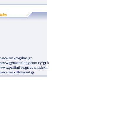
www.makrogikas.gr
www.gynaecology.com.cy/gr.htm
www.palliative.gr/uoa/index.html
www.maxillofacial.gr
www.metaxa-hospital.gr/
www.ior.it/Sito/intro.html
www.evaggelismos-hosp.gr/
www.hiniadis.com/
www.mediforma.gr
www.ippokratio.gr/
www.karageorgopoulos.gr/main.php
www.cardioalex.gr/
www.pgna.gr/contact.htm
www.paidiko-ergastiri.gr
www.syggros-hosp.gr/nav_1.htm
www.morfoanaplasis.gr
www.clinicalperiodontology.gr