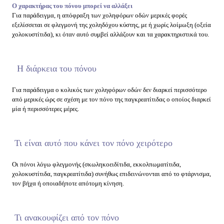
Ο χαρακτήρας του πόνου μπορεί να αλλάξει
Για παράδειγμα, η απόφραξη των χοληφόρων οδών μερικές φορές
εξελίσσεται σε φλεγμονή της χοληδόχου κύστης, με ή χωρίς λοίμωξη (οξεία
χολοκυστίτιδα), κι όταν αυτό συμβεί αλλάζουν και τα χαρακτηριστικά του.
Η διάρκεια του πόνου
Για παράδειγμα ο κολικός των χοληφόρων οδών δεν διαρκεί περισσότερο
από μερικές ώρς σε σχέση με τον πόνο της παγκρεατίτιδας ο οποίος διαρκεί
μία ή περισσότερες μέρες.
Τι είναι αυτό που κάνει τον πόνο χειρότερο
Οι πόνοι λόγω φλεγμονής (σκωληκοειδίτιδα, εκκολπωματίτιδα,
χολοκυστίτιδα, παγκρεατίτιδα) συνήθως επιδεινώνονται από το φτάρνισμα,
τον βήχα ή οποιαδήποτε απότομη κίνηση.
Τι ανακουφίζει από τον πόνο