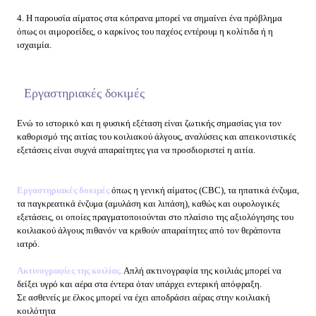
4. Η παρουσία αίματος στα κόπρανα μπορεί να σημαίνει ένα πρόβλημα
όπως οι αιμοροείδες, ο καρκίνος του παχέος εντέρουμ η κολίτιδα ή η
ισχαιμία.
Εργαστηριακές δοκιμές
Ενώ το ιστορικό και η φυσική εξέταση είναι ζωτικής σημασίας για τον
καθορισμό της αιτίας του κοιλιακού άλγους, αναλύσεις και απεικονιστικές
εξετάσεις είναι συχνά απαραίτητες για να προσδιοριστεί η αιτία.
Εργαστηριακές δοκιμές
όπως η γενική αίματος (CBC), τα ηπατικά ένζυμα,
τα παγκρεατικά ένζυμα (αμυλάση και λιπάση), καθώς και ουρολογικές
εξετάσεις, οι οποίες πραγματοποιούνται στο πλαίσιο της αξιολόγησης του
κοιλιακού άλγους πιθανόν να κριθούν απαραίτητες από τον θεράποντα
ιατρό.
Ακτινογραφίες της κοιλίας.
Απλή ακτινογραφία της κοιλιάς μπορεί να
δείξει υγρό και αέρα στα έντερα όταν υπάρχει εντερική απόφραξη.
Σε ασθενείς με έλκος μπορεί να έχει αποδράσει αέρας στην κοιλιακή
κοιλότητα