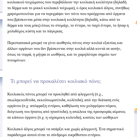
κοιλιακού τοιχώματος που περιβάλλουν την κοιλιακή κοιλότητα (δηλαδή
το δέρμα και το μυικό κοιλιακό τοίχωμα), ο όρος κοιλιακό άλγος, συνήθως
χρησιμοποιείται για να περιγράψει τον πόνο που προέρχεται από όργανα
που βρίσκονται μέσα στην κοιλιακή κοιλότητα (δηλαδή, κάτω από το
δέρμα και τους μύες) όπως το στομάχι, το έντερο, το παχύ έντερο, το ήπαρ η
χολυδόχος κύστη και το πάγκρεας.
Περιστασιακά μπορεί να γίνει αισθητός πόνος στην κοιλιά εξαιτίας και
άλλων οργάνων που δεν βρίσκονται στην κοιλιά αλλά κοντά σε αυτήν,
όπως τα νεφρά, η μήτρα οι ωοθήκες, και το χαμηλότερο σημείο των
πνευμόνων.
Τι μπορεί να προκαλέσει κοιλιακό πόνο;
Κοιλιακός πόνος μπορεί να προκληθεί από φλεγμονή (π.χ.,
σκωληκοειδίτιδα, εκκολπωματίτιδα, κολίτιδα), από την διάταση ενός
οργάνου (π.χ. απόφραξη εντέρου, καθήλωση του χοληφόρου πόρου,
διόγνωση του ήπατος από ηπατίτιδα), η απώλεια της προσφοράς αίματος
σε κάποιο όργανο (π.χ. η ισχαιμικη κολιτιδα), κυστεις των ωοθηκων
Κοιλιακό άλγος μπορεί να υπάρξει και χωρίς φλεγμονή. Ένα σημαντικό
παράδειγμα αυτού είναι το σύνδρομο ευερέθιστου εντέρου.