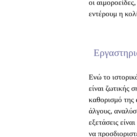
οι αιμοροείδες,
εντέρουμ η κολί
Εργαστηρια
Ενώ το ιστορικ
είναι ζωτικής σ
καθορισμό της 
άλγους, αναλύσ
εξετάσεις είναι
να προσδιοριστε