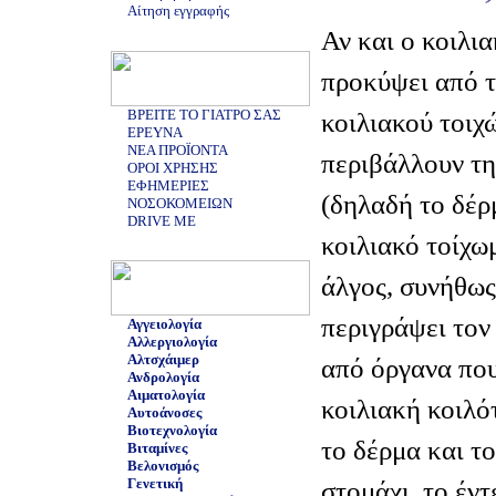
Αίτηση εγγραφής
Αν και ο κοιλι
προκύψει από τ
ΒΡΕΙΤΕ ΤΟ ΓΙΑΤΡΟ ΣΑΣ
κοιλιακού τοιχ
ΕΡΕΥΝΑ
ΝΕΑ ΠΡΟΪΟΝΤΑ
περιβάλλουν τη
ΟΡΟΙ ΧΡΗΣΗΣ
ΕΦΗΜΕΡΙΕΣ
(δηλαδή το δέρ
ΝΟΣΟΚΟΜΕΙΩΝ
DRIVE ME
κοιλιακό τοίχω
άλγος, συνήθως
περιγράψει τον
Αγγειολογία
Αλλεργιολογία
Αλτσχάιμερ
από όργανα που
Ανδρολογία
Αιματολογία
κοιλιακή κοιλό
Αυτοάνοσες
Βιοτεχνολογία
το δέρμα και τ
Βιταμίνες
Βελονισμός
Γενετική
στομάχι, το έντ