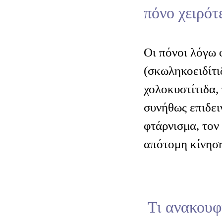
πόνο χειρότ
Οι πόνοι λόγω
(σκωληκοειδίτι
χολοκυστίτιδα,
συνήθως επιδει
φτάρνισμα, τον
απότομη κίνησ
Τι ανακουφί