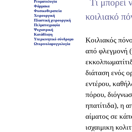
Τι μπορεί 
Ρευματολογία
Φάρμακα
Φυσικοθεραπεία
κοιλιακό πό
Χειρουργική
Πλαστική χειρουργική
Πελματογραφία
Ψυχιατρική
Κατάθλιψη
Κοιλιακός πόνο
Υπερκινητικό σύνδρομο
Ωτορινολαρυγγολογία
από φλεγμονή (
εκκολπωματίτιδ
διάταση ενός ο
εντέρου, καθή
πόρου, διόγνωσ
ηπατίτιδα), η 
αίματος σε κάπο
ισχαιμικη κολιτ