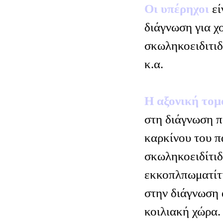
Οι υπέρηχοι
εί
διάγνωση για χ
σκωληκοειδιτιδ
κ.α.
Η αξονική το
στη διάγνωση π
καρκίνου του π
σκωληκοειδίτιδ
εκκοπλπωματίτι
στην διάγνωση
κοιλιακή χώρα.