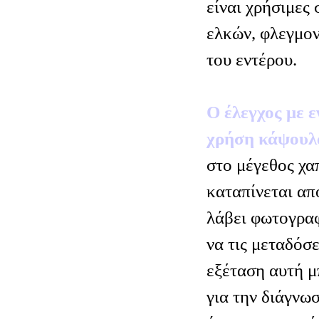
είναι χρήσιμες 
ελκών, φλεγμο
του εντέρου.
Ο έλεγχος με 
χρήση κάψουλ
στο μέγεθος χα
καταπίνεται απ
λάβει φωτογραφ
να τις μεταδόσ
εξέταση αυτή μ
για την διάγνω