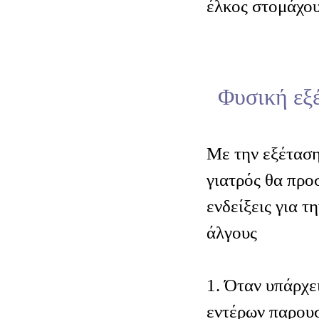
έλκος στομάχου
Φυσική εξ
Μ
ε την εξέτασ
γιατρός θα προ
ενδείξεις για τ
άλγους
1. Όταν υπάρχε
εντέρων παρουσ