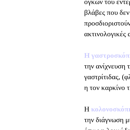
όγκων του εντέ
βλάβες που δεν
προσδιοριστούν
ακτινολογικές α
Η γαστροσκό
την ανίχνευση 
γαστρίτιδας, (
η τον καρκίνο 
Η
κολονοσκό
την διάγνωση μ