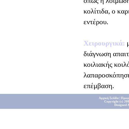
όπως η λοιμώδη
κολίτιδα, ο κα
εντέρου.
Χειρουργικά:
μ
διάγνωση απαιτ
κοιλιακής κοιλό
λαπαροσκόπηση 
επέμβαση.
Αρχική Σελίδα
|
Προφ
Copyright (c) 200
Designed 