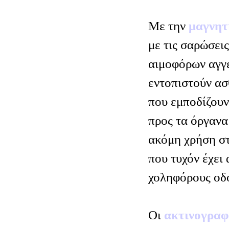
Με την
μαγνητ
με τις σαρώσει
αιμοφόρων αγγε
εντοπιστούν ασ
που εμποδίζουν
προς τα όργανα 
ακόμη χρήση σ
που τυχόν έχει 
χοληφόρους οδο
Οι
ακτινογραφ