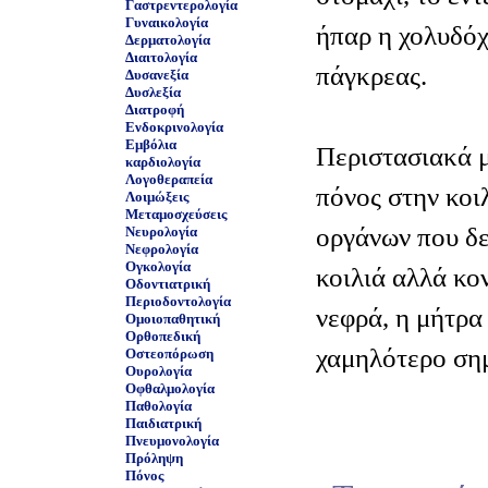
Γαστρεντερολογία
Γυναικολογία
ήπαρ η χολυδόχ
Δερματολογία
Διαιτολογία
πάγκρεας.
Δυσανεξία
Δυσλεξία
Διατροφή
Ενδοκρινολογία
Εμβόλια
Περιστασιακά μ
καρδιολογία
Λογοθεραπεία
πόνος στην κοιλ
Λοιμώξεις
Μεταμοσχεύσεις
οργάνων που δε
Νευρολογία
Νεφρολογία
Ογκολογία
κοιλιά αλλά κο
Οδοντιατρική
Περιοδοντολογία
νεφρά, η μήτρα 
Ομοιοπαθητική
Ορθοπεδική
χαμηλότερο ση
Οστεοπόρωση
Ουρολογία
Οφθαλμολογία
Παθολογία
Παιδιατρική
Πνευμονολογία
Πρόληψη
Πόνος