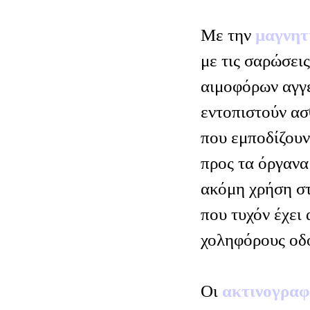
Με την
μαγνητ
με τις σαρώσει
αιμοφόρων αγγε
εντοπιστούν ασ
που εμποδίζουν
προς τα όργανα 
ακόμη χρήση σ
που τυχόν έχει 
χοληφόρους οδο
Οι
ακτινογραφ