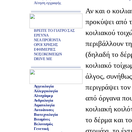
Αίτηση εγγραφής
Αν και ο κοιλι
προκύψει από τ
ΒΡΕΙΤΕ ΤΟ ΓΙΑΤΡΟ ΣΑΣ
κοιλιακού τοιχ
ΕΡΕΥΝΑ
ΝΕΑ ΠΡΟΪΟΝΤΑ
περιβάλλουν τη
ΟΡΟΙ ΧΡΗΣΗΣ
ΕΦΗΜΕΡΙΕΣ
(δηλαδή το δέρ
ΝΟΣΟΚΟΜΕΙΩΝ
DRIVE ME
κοιλιακό τοίχω
άλγος, συνήθως
περιγράψει τον
Αγγειολογία
Αλλεργιολογία
Αλτσχάιμερ
από όργανα που
Ανδρολογία
Αιματολογία
κοιλιακή κοιλό
Αυτοάνοσες
Βιοτεχνολογία
το δέρμα και τ
Βιταμίνες
Βελονισμός
Γενετική
στομάχι, το έντ