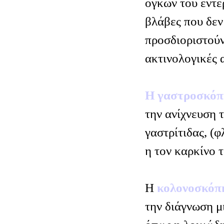
όγκων του εντέ
βλάβες που δεν
προσδιοριστούν
ακτινολογικές α
Η γαστροσκό
την ανίχνευση 
γαστρίτιδας, (
η τον καρκίνο 
Η
κολονοσκό
την διάγνωση μ