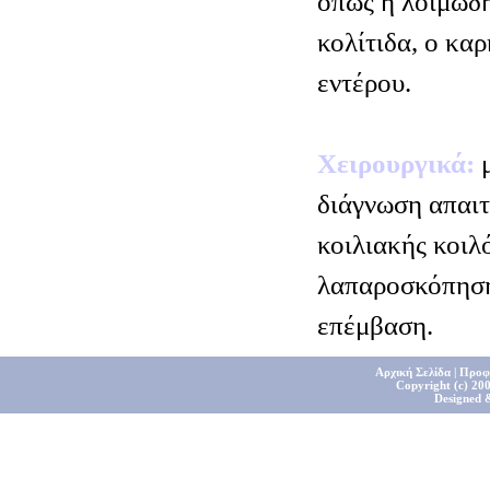
όπως η λοιμώδη
κολίτιδα, ο κα
εντέρου.
Χειρουργικά:
μ
διάγνωση απαιτ
κοιλιακής κοιλό
λαπαροσκόπηση 
επέμβαση.
Αρχική Σελίδα
|
Προφ
Copyright (c) 200
Designed 