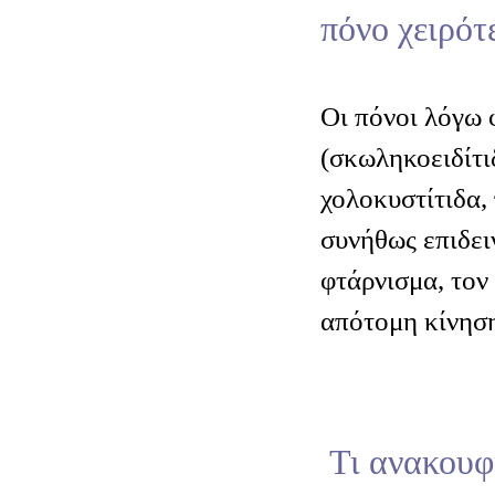
πόνο χειρότ
Οι πόνοι λόγω
(σκωληκοειδίτι
χολοκυστίτιδα,
συνήθως επιδει
φτάρνισμα, τον
απότομη κίνησ
Τι ανακουφί