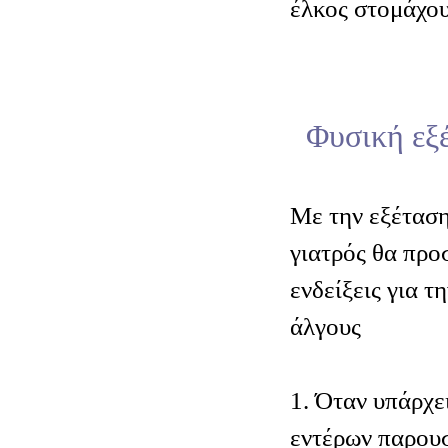
έλκος στομάχου
Φυσική εξ
Μ
ε την εξέτασ
γιατρός θα προ
ενδείξεις για τ
άλγους
1. Όταν υπάρχε
εντέρων παρουσ