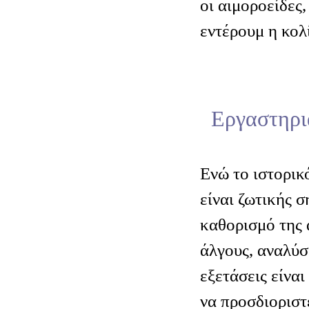
οι αιμοροείδες,
εντέρουμ η κολί
Εργαστηρια
Ενώ το ιστορικ
είναι ζωτικής σ
καθορισμό της 
άλγους, αναλύσ
εξετάσεις είναι
να προσδιοριστε