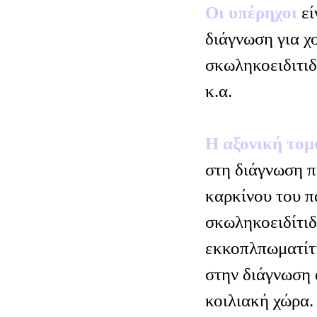
Οι υπέρηχοι
εί
διάγνωση για χ
σκωληκοειδιτιδ
κ.α.
Η αξονική το
στη διάγνωση π
καρκίνου του π
σκωληκοειδίτιδ
εκκοπλπωματίτι
στην διάγνωση
κοιλιακή χώρα.