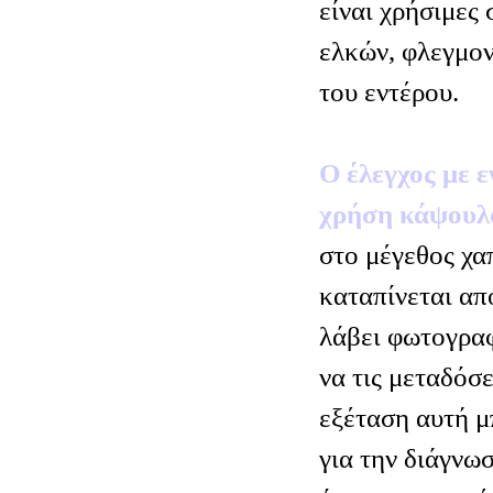
είναι χρήσιμες 
ελκών, φλεγμο
του εντέρου.
Ο έλεγχος με 
χρήση κάψουλ
στο μέγεθος χα
καταπίνεται απ
λάβει φωτογραφ
να τις μεταδόσ
εξέταση αυτή μ
για την διάγνω