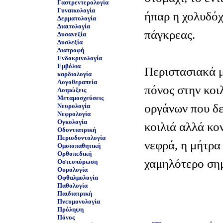
Γαστρεντερολογία
Γυναικολογία
ήπαρ η χολυδόχ
Δερματολογία
Διαιτολογία
πάγκρεας.
Δυσανεξία
Δυσλεξία
Διατροφή
Ενδοκρινολογία
Εμβόλια
Περιστασιακά μ
καρδιολογία
Λογοθεραπεία
πόνος στην κοιλ
Λοιμώξεις
Μεταμοσχεύσεις
οργάνων που δε
Νευρολογία
Νεφρολογία
Ογκολογία
κοιλιά αλλά κο
Οδοντιατρική
Περιοδοντολογία
νεφρά, η μήτρα 
Ομοιοπαθητική
Ορθοπεδική
χαμηλότερο ση
Οστεοπόρωση
Ουρολογία
Οφθαλμολογία
Παθολογία
Παιδιατρική
Πνευμονολογία
Πρόληψη
Πόνος