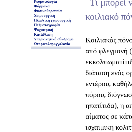
Τι μπορεί 
Ρευματολογία
Φάρμακα
Φυσικοθεραπεία
κοιλιακό πό
Χειρουργική
Πλαστική χειρουργική
Πελματογραφία
Ψυχιατρική
Κατάθλιψη
Κοιλιακός πόνο
Υπερκινητικό σύνδρομο
Ωτορινολαρυγγολογία
από φλεγμονή (
εκκολπωματίτιδ
διάταση ενός ο
εντέρου, καθή
πόρου, διόγνωσ
ηπατίτιδα), η 
αίματος σε κάπο
ισχαιμικη κολιτ