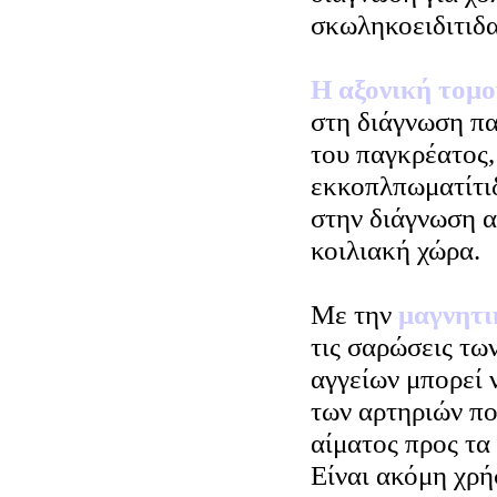
σκωληκοειδιτιδα
Η αξονική τομ
στη διάγνωση πα
του παγκρέατος,
εκκοπλπωματίτιδ
στην διάγνωση 
κοιλιακή χώρα.
Με την
μαγνητ
τις σαρώσεις τω
αγγείων μπορεί 
των αρτηριών πο
αίματος προς τα 
Είναι ακόμη χρή