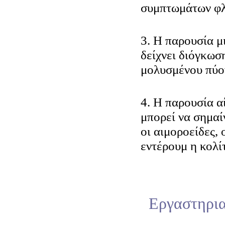
συμπτωμάτων φλ
3. Η παρουσία μ
δείχνει διόγκωσ
μολυσμένου πύο
4. Η παρουσία α
μπορεί να σημαί
οι αιμοροείδες,
εντέρουμ η κολίτ
Εργαστηρια