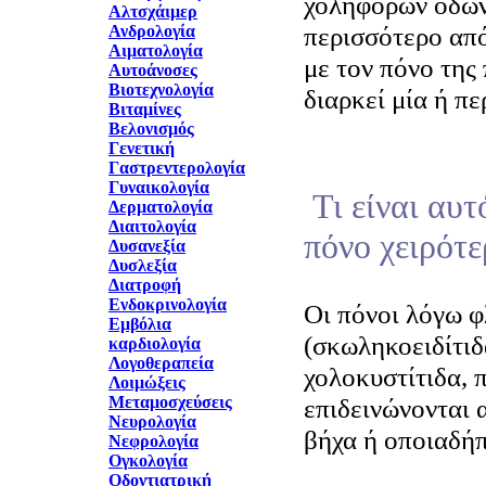
χοληφόρων οδών
Αλτσχάιμερ
περισσότερο από
Ανδρολογία
Αιματολογία
με τον πόνο της
Αυτοάνοσες
Βιοτεχνολογία
διαρκεί μία ή πε
Βιταμίνες
Βελονισμός
Γενετική
Γαστρεντερολογία
Γυναικολογία
Τι είναι αυτ
Δερματολογία
Διαιτολογία
πόνο χειρότε
Δυσανεξία
Δυσλεξία
Διατροφή
Ενδοκρινολογία
Οι πόνοι λόγω 
Εμβόλια
(σκωληκοειδίτιδ
καρδιολογία
Λογοθεραπεία
χολοκυστίτιδα, 
Λοιμώξεις
Μεταμοσχεύσεις
επιδεινώνονται 
Νευρολογία
βήχα ή οποιαδή
Νεφρολογία
Ογκολογία
Οδοντιατρική