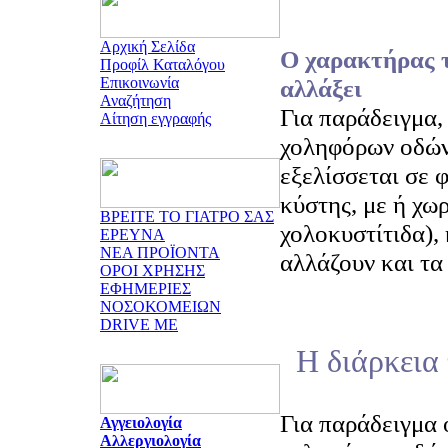
Αρχική Σελίδα
Ο χαρακτήρας τ
Προφίλ Καταλόγου
Επικοινωνία
αλλάξει
Αναζήτηση
Για παράδειγμα,
Αίτηση εγγραφής
χοληφόρων οδών
εξελίσσεται σε 
κύστης, με ή χω
ΒΡΕΙΤΕ ΤΟ ΓΙΑΤΡΟ ΣΑΣ
χολοκυστίτιδα), 
ΕΡΕΥΝΑ
ΝΕΑ ΠΡΟΪΟΝΤΑ
αλλάζουν και τα
ΟΡΟΙ ΧΡΗΣΗΣ
ΕΦΗΜΕΡΙΕΣ
ΝΟΣΟΚΟΜΕΙΩΝ
DRIVE ME
Η διάρκεια 
Για παράδειγμα 
Αγγειολογία
Αλλεργιολογία