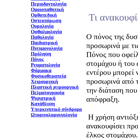
Περιοδοντολογία
Ομοιοπαθητική
Τι ανακουφί
Ορθοπεδική
Οστεοπόρωση
Ουρολογία
Οφθαλμολογία
Ο πόνος της δυσ
Παθολογία
Παιδιατρική
προσωρινά με τι
Πνευμονολογία
Πόνος που οφείλ
Πρόληψη
Πόνος
στομάχου ή του
Ρευματολογία
Φάρμακα
εντέρου μπορεί 
Φυσικοθεραπεία
προσωρινά από τ
Χειρουργική
Πλαστική χειρουργική
την διάταση που
Πελματογραφία
απόφραξη.
Ψυχιατρική
Κατάθλιψη
Υπερκινητικό σύνδρομο
Ωτορινολαρυγγολογία
Η χρήση αντιόξ
ανακουφίσει προ
έλκος στομάχου.