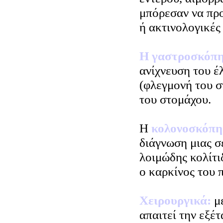
μπόρεσαν να προ
ή ακτινολογικές 
Η γαστροσκόπ
ανίχνευση του έλ
(φλεγμονή του σ
του στομάχου.
Η
κολονοσκόπ
διάγνωση μιας σ
λοιμώδης κολίτι
ο καρκίνος του 
Χειρουργικά:
με
απαιτεί την εξέ