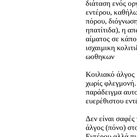
διάταση ενός ορ
εντέρου, καθήλ
πόρου, διόγνωση
ηπατίτιδα), η α
αίματος σε κάποι
ισχαιμικη κολιτι
ωοθηκων
Κοιλιακό άλγος 
χωρίς φλεγμονή.
παράδειγμα αυτο
ευερέθιστου εντ
Δεν είναι σαφές 
άλγος (πόνο) στ
Εντέρου αλλά πι