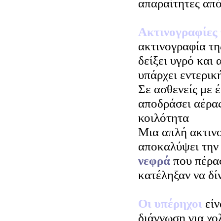
απαραίτητες από
Ακτινογραφίες 
ακτινογραφία τη
δείξει υγρό και 
υπάρχει εντερικ
Σε ασθενείς με έ
αποδράσει αέρας
κοιλότητα
Μια απλή ακτινο
αποκαλύψει τη
νεφρά
που πέρα
κατέληξαν να δί
Οι υπέρηχοι
είν
διάγνωση για χο