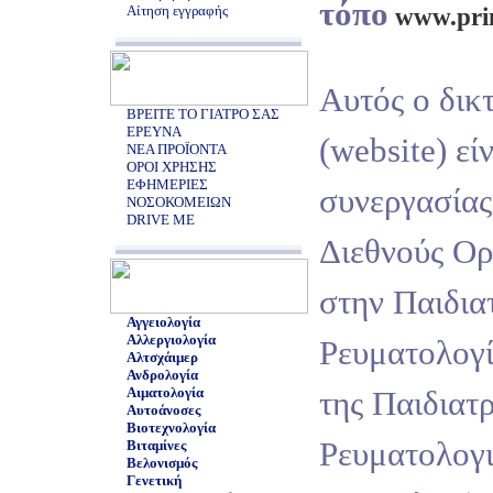
τόπο
Αίτηση εγγραφής
www.prin
Αυτός ο δικ
ΒΡΕΙΤΕ ΤΟ ΓΙΑΤΡΟ ΣΑΣ
ΕΡΕΥΝΑ
(website) εί
ΝΕΑ ΠΡΟΪΟΝΤΑ
ΟΡΟΙ ΧΡΗΣΗΣ
ΕΦΗΜΕΡΙΕΣ
συνεργασίας
ΝΟΣΟΚΟΜΕΙΩΝ
DRIVE ME
Διεθνούς Ο
στην Παιδια
Αγγειολογία
Αλλεργιολογία
Ρευματολογ
Αλτσχάιμερ
Ανδρολογία
Αιματολογία
της Παιδιατ
Αυτοάνοσες
Βιοτεχνολογία
Ρευματολογ
Βιταμίνες
Βελονισμός
Γενετική