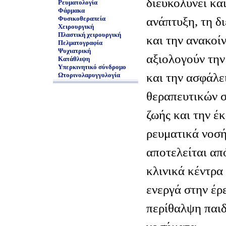
διευκολύνει και
Ρευματολογία
Φάρμακα
ανάπτυξη, τη δ
Φυσικοθεραπεία
Χειρουργική
Πλαστική χειρουργική
και την ανακοί
Πελματογραφία
Ψυχιατρική
αξιολογούν την
Κατάθλιψη
Υπερκινητικό σύνδρομο
και την ασφάλ
Ωτορινολαρυγγολογία
θεραπευτικών σ
ζωής και την έ
ρευματικά νοσ
αποτελείται απ
κλινικά κέντρα
ενεργά στην έρ
περίθαλψη παιδ