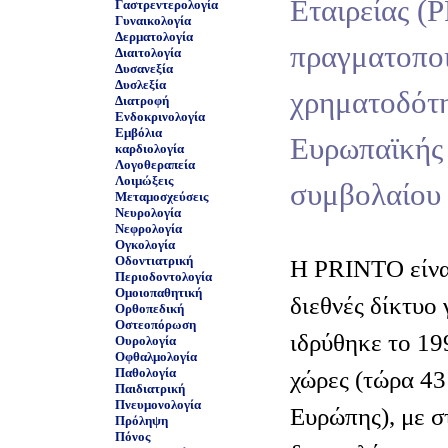
Εταιρείας (
Γαστρεντερολογία
Γυναικολογία
Δερματολογία
πραγματοπο
Διαιτολογία
Δυσανεξία
Δυσλεξία
χρηματοδότ
Διατροφή
Ενδοκρινολογία
Εμβόλια
Ευρωπαϊκής
καρδιολογία
Λογοθεραπεία
Λοιμώξεις
συμβολαίου
Μεταμοσχεύσεις
Νευρολογία
Νεφρολογία
Ογκολογία
Οδοντιατρική
Η PRINTO είνα
Περιοδοντολογία
Ομοιοπαθητική
διεθνές δίκτυο 
Ορθοπεδική
Οστεοπόρωση
ιδρύθηκε το 1
Ουρολογία
Οφθαλμολογία
Παθολογία
χώρες (τώρα 43
Παιδιατρική
Πνευμονολογία
Ευρώπης), με σ
Πρόληψη
Πόνος