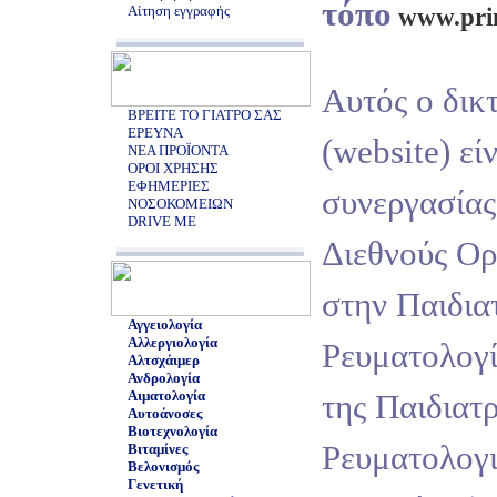
τόπο
Αίτηση εγγραφής
www.prin
Αυτός ο δικ
ΒΡΕΙΤΕ ΤΟ ΓΙΑΤΡΟ ΣΑΣ
ΕΡΕΥΝΑ
(website) εί
ΝΕΑ ΠΡΟΪΟΝΤΑ
ΟΡΟΙ ΧΡΗΣΗΣ
ΕΦΗΜΕΡΙΕΣ
συνεργασίας
ΝΟΣΟΚΟΜΕΙΩΝ
DRIVE ME
Διεθνούς Ο
στην Παιδια
Αγγειολογία
Αλλεργιολογία
Ρευματολογ
Αλτσχάιμερ
Ανδρολογία
Αιματολογία
της Παιδιατ
Αυτοάνοσες
Βιοτεχνολογία
Ρευματολογ
Βιταμίνες
Βελονισμός
Γενετική