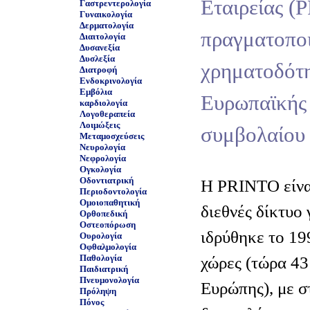
Εταιρείας (
Γαστρεντερολογία
Γυναικολογία
Δερματολογία
πραγματοπο
Διαιτολογία
Δυσανεξία
Δυσλεξία
χρηματοδότ
Διατροφή
Ενδοκρινολογία
Εμβόλια
Ευρωπαϊκής
καρδιολογία
Λογοθεραπεία
Λοιμώξεις
συμβολαίου
Μεταμοσχεύσεις
Νευρολογία
Νεφρολογία
Ογκολογία
Οδοντιατρική
Η PRINTO είνα
Περιοδοντολογία
Ομοιοπαθητική
διεθνές δίκτυο 
Ορθοπεδική
Οστεοπόρωση
ιδρύθηκε το 1
Ουρολογία
Οφθαλμολογία
Παθολογία
χώρες (τώρα 43
Παιδιατρική
Πνευμονολογία
Ευρώπης), με σ
Πρόληψη
Πόνος