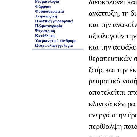
διευκολύνει και
Ρευματολογία
Φάρμακα
ανάπτυξη, τη δ
Φυσικοθεραπεία
Χειρουργική
Πλαστική χειρουργική
και την ανακοί
Πελματογραφία
Ψυχιατρική
αξιολογούν την
Κατάθλιψη
Υπερκινητικό σύνδρομο
και την ασφάλ
Ωτορινολαρυγγολογία
θεραπευτικών σ
ζωής και την έ
ρευματικά νοσ
αποτελείται απ
κλινικά κέντρα
ενεργά στην έρ
περίθαλψη παιδ