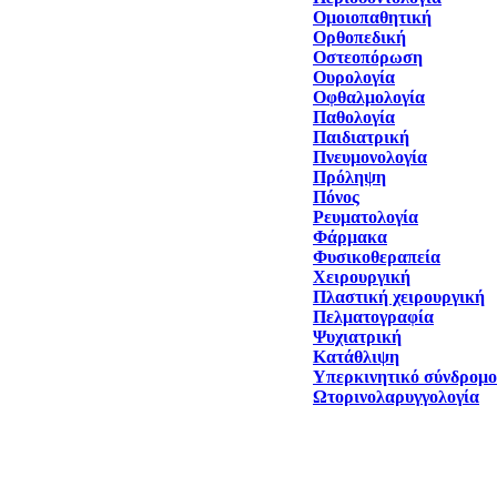
Ομοιοπαθητική
Ορθοπεδική
Οστεοπόρωση
Ουρολογία
Οφθαλμολογία
Παθολογία
Παιδιατρική
Πνευμονολογία
Πρόληψη
Πόνος
Ρευματολογία
Φάρμακα
Φυσικοθεραπεία
Χειρουργική
Πλαστική χειρουργική
Πελματογραφία
Ψυχιατρική
Κατάθλιψη
Υπερκινητικό σύνδρομο
Ωτορινολαρυγγολογία