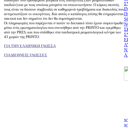
συλλόγων που προσφέρουν βοήθεια στις οικογένειες (των ρευματοπαθών
Σ
παιδιών) και με τους οποίους μπορείτε να επικοινωνήσετε. Ο κύριος σκοπός
Ι
τους είναι να δώσουν συμβουλές σε καθημερινά προβλήματα και δυσκολίες που
Π
αντιμετωπίζουν οι οικογένειες. Και αυτός ο κατάλογος επίσης θα ενημερώνεται
τακτικά και δεν σημαίνει ότι δεν θα συμπληρώνεται.
S
Οι πληροφορίες που παρέχονται σ΄αυτόν το δικτυακό τόπο έχουν συγκεντρωθεί
Ν
μέσω ενός ερωτηματολογίου που επινοήθηκε από την PRINTO και εγκρίθηκε
Σ
από την PRES, και που στάλθηκε στα παιδιατρικά ρευματολογικά κέντρα των
Σ
43 χωρών της PRINTO.
Ε
Λ
ΓΙΑ ΤΗΝ ΕΛΛΗΝΙΚΗ ΓΛΩΣΣΑ
Ν
Α
ΓΙΑ ΔΙΕΘΝΕΙΣ ΓΛΩΣΣΕΣ
w
ww