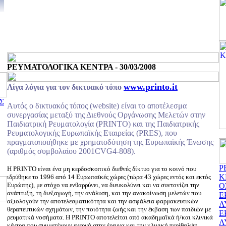
ΡΕΥΜΑΤΟΛΟΓΙΚΑ ΚΕΝΤΡΑ - 30/03/2008
www.printo.it
Λίγα λόγια για τον δικτυακό τόπο
Σ
Αυτός ο δικτυακός τόπος (website) είναι το αποτέλεσμα
συνεργασίας μεταξύ της Διεθνούς Οργάνωσης Μελετών στην
Παιδιατρική Ρευματολογία (PRINTO) και της Παιδιατρικής
Ρευματολογικής Ευρωπαϊκής Εταιρείας (PRES), που
πραγματοποιήθηκε με χρηματοδότηση της Ευρωπαϊκής Ένωσης
(αριθμός συμβολαίου 2001CVG4-808).
Ρ
Η PRINTO είναι ένα μη κερδοσκοπικό διεθνές δίκτυο για το κοινό που
Κ
ιδρύθηκε το 1996 από 14 Ευρωπαϊκές χώρες (τώρα 43 χώρες εντός και εκτός
Ευρώπης), με στόχο να ενθαρρύνει, να διευκολύνει και να συντονίζει την
Ο
ανάπτυξη, τη διεξαγωγή, την ανάλυση, και την ανακοίνωση μελετών που
Ε
αξιολογούν την αποτελεσματικότητα και την ασφάλεια φαρμακευτικών
Λ
θεραπευτικών σχημάτων, την ποιότητα ζωής και την έκβαση των παιδιών με
Ε
ρευματικά νοσήματα. Η PRINTO αποτελείται από ακαδημαϊκά ή/και κλινικά
Λ
κέντρα που συμμετέχουν ενεργά στην έρευνα και την κλινική περίθαλψη