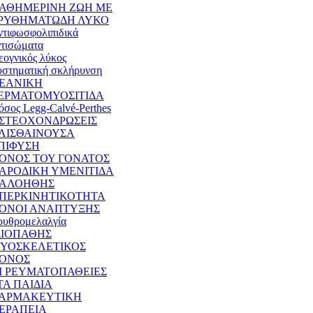
ΑΘΗΜΕΡΙΝΗ ΖΩΗ ΜΕ
ΡΥΘΗΜΑΤΩΔΗ ΛΥΚΟ
ντιφωσφολιπιδικά
ντισώματα
εογνικός λύκος
υστηματική σκλήρυνση
ΕΑΝΙΚΗ
ΕΡΜΑΤΟΜΥΟΣΙΤΙΔΑ
όσος Legg-Calvé-Perthes
ΣΤΕΟΧΟΝΔΡΩΣΕΙΣ
ΛΙΣΘΑΙΝΟΥΣΑ
ΠΙΦΥΣΗ
ΟΝΟΣ ΤΟΥ ΓΟΝΑΤΟΣ
ΑΡΟΔΙΚΗ ΥΜΕΝΙΤΙΔΑ
ΑΛΟΗΘΗΣ
ΠΕΡΚΙΝΗΤΙΚΟΤΗΤΑ
ΟΝΟΙ ΑΝΑΠΤΥΞΗΣ
ρυθρομελαλγία
ΔΙΟΠΑΘΗΣ
ΥΟΣΚΕΛΕΤΙΚΟΣ
ΟΝΟΣ
Ι ΡΕΥΜΑΤΟΠΑΘΕΙΕΣ
ΤΑ ΠΑΙΔΙΑ
ΑΡΜΑΚΕΥΤΙΚΗ
ΕΡΑΠΕΙΑ