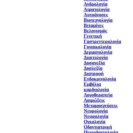
Ανδρολογία
Αιματολογία
Αυτοάνοσες
Βιοτεχνολογία
Βιταμίνες
Βελονισμός
Γενετική
Γαστρεντερολογία
Γυναικολογία
Δερματολογία
Διαιτολογία
Δυσανεξία
Δυσλεξία
Διατροφή
Ενδοκρινολογία
Εμβόλια
καρδιολογία
Λογοθεραπεία
Λοιμώξεις
Μεταμοσχεύσεις
Νευρολογία
Νεφρολογία
Ογκολογία
Οδοντιατρική
Περιοδοντολογία