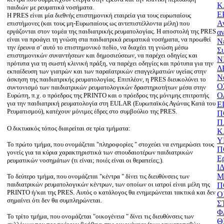
Κ
παιδιών με ρευματικά νοσήματα.
Ε
Η PRES είναι μία διεθνής επιστημονική εταιρεία για τους ευρωπαίους
Α
επιστήμονες (και τους μη-Ευρωπαίους ως αντεπιστέλλοντα μέλη) που
εργάζονται στον τομέα της παιδιατρικής ρευματολογίας. Η αποστολή της PRES
α
είναι να προάγει τη γνώση στα παιδιατρικά ρευματικά νοσήματα, να προωθεί
Ν
την έρευνα σ’ αυτό το επιστημονικό πεδίο, να διαχέει τη γνώση μέσω
Σ
επιστημονικών συναντήσεων και δημοσιεύσεων, να παρέχει οδηγίες και
Ν
πρότυπα για τη σωστή κλινική πράξη, να παρέχει οδηγίες και πρότυπα για την
Δ
εκπαίδευση των γιατρών και των παραϊατρικών επαγγελματιών υγείας στην
Ν
άσκηση της παιδιατρικής ρευματολογίας. Επιπλέον, η PRES διευκολύνει το
Ο
συντονισμό των παιδιατρικών ρευματολογικών δραστηριοτήτων μέσα στην
Ο
Ευρώπη, π.χ. ο πρόεδρος της PRINTO και ο πρόεδρος της μόνιμης επιτροπής
για την παιδιατρική ρευματολογία στη EULAR (Ευρωπαϊκός Αγώνας Κατά του
Ε
Ρευματισμού), κατέχουν μόνιμες έδρες στο συμβούλιο της PRES.
Π
Π
O δικτυακός τόπος διαιρείται σε τρία τμήματα:
Κ
Υ
Το πρώτο τμήμα, που ονομάζεται "πληροφορίες " στοχεύει να ενημερώσει τους
Π
γονείς για τα κύρια χαρακτηριστικά των σπουδαιοτέρων παιδιατρικών
Ε
ρευματικών νοσημάτων (τι είναι; ποιές είναι οι θεραπείες;).
Ι
Μ
Το δεύτερο τμήμα, που ονομάζεται "κέντρα " δίνει τις διευθύνσεις των
παιδιατρικών ρευματολογικών κέντρων, των οποίων οι ιατροί είναι μέλη της
Π
PRINTO ή/και της PRES. Αυτός ο κατάλογος θα ενημερώνεται τακτικά και δεν
Ο
σημαίνει ότι δεν θα συμπληρώνεται.
Σ
Φ
Το τρίτο τμήμα, που ονομάζεται "οικογένεια " δίνει τις διευθύνσεις των
Θ