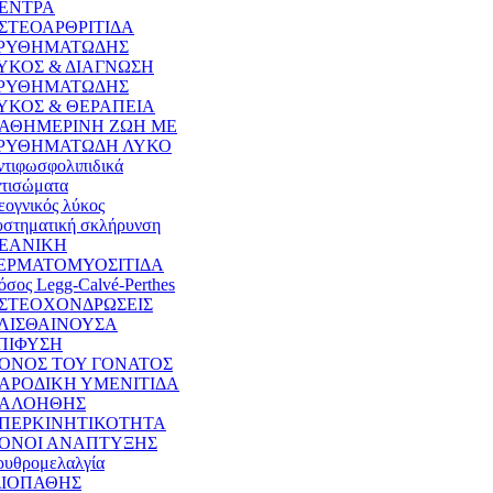
ΕΝΤΡΑ
ΣΤΕΟΑΡΘΡΙΤΙΔΑ
ΡΥΘΗΜΑΤΩΔΗΣ
ΥΚΟΣ & ΔΙΑΓΝΩΣΗ
ΡΥΘΗΜΑΤΩΔΗΣ
ΥΚΟΣ & ΘΕΡΑΠΕΙΑ
ΑΘΗΜΕΡΙΝΗ ΖΩΗ ΜΕ
ΡΥΘΗΜΑΤΩΔΗ ΛΥΚΟ
ντιφωσφολιπιδικά
ντισώματα
εογνικός λύκος
υστηματική σκλήρυνση
ΕΑΝΙΚΗ
ΕΡΜΑΤΟΜΥΟΣΙΤΙΔΑ
όσος Legg-Calvé-Perthes
ΣΤΕΟΧΟΝΔΡΩΣΕΙΣ
ΛΙΣΘΑΙΝΟΥΣΑ
ΠΙΦΥΣΗ
ΟΝΟΣ ΤΟΥ ΓΟΝΑΤΟΣ
ΑΡΟΔΙΚΗ ΥΜΕΝΙΤΙΔΑ
ΑΛΟΗΘΗΣ
ΠΕΡΚΙΝΗΤΙΚΟΤΗΤΑ
ΟΝΟΙ ΑΝΑΠΤΥΞΗΣ
ρυθρομελαλγία
ΔΙΟΠΑΘΗΣ