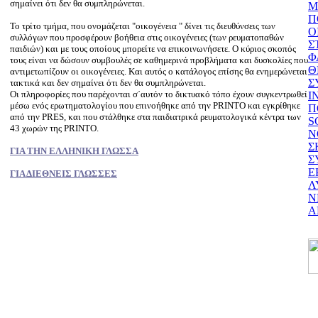
σημαίνει ότι δεν θα συμπληρώνεται.
Μ
Π
Το τρίτο τμήμα, που ονομάζεται "οικογένεια " δίνει τις διευθύνσεις των
Ο
συλλόγων που προσφέρουν βοήθεια στις οικογένειες (των ρευματοπαθών
Σ
παιδιών) και με τους οποίους μπορείτε να επικοινωνήσετε. Ο κύριος σκοπός
Φ
τους είναι να δώσουν συμβουλές σε καθημερινά προβλήματα και δυσκολίες που
Θ
αντιμετωπίζουν οι οικογένειες. Και αυτός ο κατάλογος επίσης θα ενημερώνεται
Σ
τακτικά και δεν σημαίνει ότι δεν θα συμπληρώνεται.
Οι πληροφορίες που παρέχονται σ΄αυτόν το δικτυακό τόπο έχουν συγκεντρωθεί
Ι
μέσω ενός ερωτηματολογίου που επινοήθηκε από την PRINTO και εγκρίθηκε
Π
από την PRES, και που στάλθηκε στα παιδιατρικά ρευματολογικά κέντρα των
S
43 χωρών της PRINTO.
Ν
Σ
ΓΙΑ ΤΗΝ ΕΛΛΗΝΙΚΗ ΓΛΩΣΣΑ
Σ
Ε
ΓΙΑ ΔΙΕΘΝΕΙΣ ΓΛΩΣΣΕΣ
Λ
Ν
Α