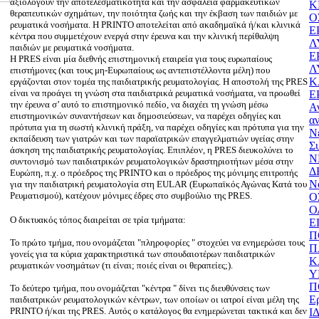
αξιολογούν την αποτελεσματικότητα και την ασφάλεια φαρμακευτικών
Κ
θεραπευτικών σχημάτων, την ποιότητα ζωής και την έκβαση των παιδιών με
Ο
ρευματικά νοσήματα. Η PRINTO αποτελείται από ακαδημαϊκά ή/και κλινικά
Ε
κέντρα που συμμετέχουν ενεργά στην έρευνα και την κλινική περίθαλψη
Λ
παιδιών με ρευματικά νοσήματα.
Ε
Η PRES είναι μία διεθνής επιστημονική εταιρεία για τους ευρωπαίους
Λ
επιστήμονες (και τους μη-Ευρωπαίους ως αντεπιστέλλοντα μέλη) που
Κ
εργάζονται στον τομέα της παιδιατρικής ρευματολογίας. Η αποστολή της PRES
είναι να προάγει τη γνώση στα παιδιατρικά ρευματικά νοσήματα, να προωθεί
Ε
την έρευνα σ’ αυτό το επιστημονικό πεδίο, να διαχέει τη γνώση μέσω
Α
επιστημονικών συναντήσεων και δημοσιεύσεων, να παρέχει οδηγίες και
α
πρότυπα για τη σωστή κλινική πράξη, να παρέχει οδηγίες και πρότυπα για την
Ν
εκπαίδευση των γιατρών και των παραϊατρικών επαγγελματιών υγείας στην
Σ
άσκηση της παιδιατρικής ρευματολογίας. Επιπλέον, η PRES διευκολύνει το
Ν
συντονισμό των παιδιατρικών ρευματολογικών δραστηριοτήτων μέσα στην
Δ
Ευρώπη, π.χ. ο πρόεδρος της PRINTO και ο πρόεδρος της μόνιμης επιτροπής
Ν
για την παιδιατρική ρευματολογία στη EULAR (Ευρωπαϊκός Αγώνας Κατά του
Ρευματισμού), κατέχουν μόνιμες έδρες στο συμβούλιο της PRES.
Ο
Ο
O δικτυακός τόπος διαιρείται σε τρία τμήματα:
Ε
Π
Το πρώτο τμήμα, που ονομάζεται "πληροφορίες " στοχεύει να ενημερώσει τους
Π
γονείς για τα κύρια χαρακτηριστικά των σπουδαιοτέρων παιδιατρικών
Κ
ρευματικών νοσημάτων (τι είναι; ποιές είναι οι θεραπείες;).
Υ
Π
Το δεύτερο τμήμα, που ονομάζεται "κέντρα " δίνει τις διευθύνσεις των
Ε
παιδιατρικών ρευματολογικών κέντρων, των οποίων οι ιατροί είναι μέλη της
PRINTO ή/και της PRES. Αυτός ο κατάλογος θα ενημερώνεται τακτικά και δεν
Ι