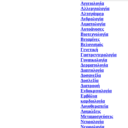
Αγγειολογία
Αλλεργιολογία
Αλτσχάιμερ
Ανδρολογία
Αιματολογία
Αυτοάνοσες
Βιοτεχνολογία
Βιταμίνες
Βελονισμός
Γενετική
Γαστρεντερολογία
Γυναικολογία
Δερματολογία
Διαιτολογία
Δυσανεξία
Δυσλεξία
Διατροφή
Ενδοκρινολογία
Εμβόλια
καρδιολογία
Λογοθεραπεία
Λοιμώξεις
Μεταμοσχεύσεις
Νευρολογία
Νεφρολογία