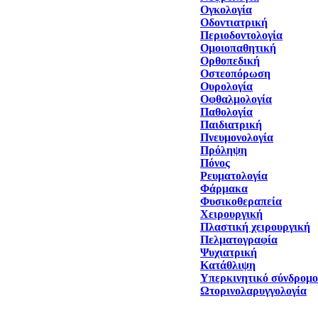
Ογκολογία
Οδοντιατρική
Περιοδοντολογία
Ομοιοπαθητική
Ορθοπεδική
Οστεοπόρωση
Ουρολογία
Οφθαλμολογία
Παθολογία
Παιδιατρική
Πνευμονολογία
Πρόληψη
Πόνος
Ρευματολογία
Φάρμακα
Φυσικοθεραπεία
Χειρουργική
Πλαστική χειρουργική
Πελματογραφία
Ψυχιατρική
Κατάθλιψη
Υπερκινητικό σύνδρομο
Ωτορινολαρυγγολογία