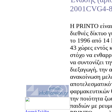
2001CVG4-8
Η PRINTO είναι
διεθνές δίκτυο γ
το 1996 από 14
43 χώρες εντός 
στόχο να ενθαρρύ
να συντονίζει τη
διεξαγωγή, την 
ανακοίνωση μελ
αποτελεσματικότ
φαρμακευτικών 
την ποιότητα ζω
παιδιών με ρευμ
Αρχική Σελίδα