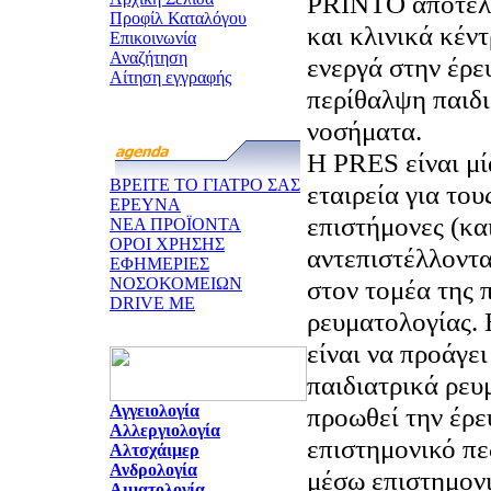
PRINTO αποτελε
Προφίλ Καταλόγου
και κλινικά κέν
Επικοινωνία
Αναζήτηση
ενεργά στην έρε
Αίτηση εγγραφής
περίθαλψη παιδι
νοσήματα.
Η PRES είναι μί
ΒΡΕΙΤΕ ΤΟ ΓΙΑΤΡΟ ΣΑΣ
εταιρεία για το
ΕΡΕΥΝΑ
επιστήμονες (κα
ΝΕΑ ΠΡΟΪΟΝΤΑ
ΟΡΟΙ ΧΡΗΣΗΣ
αντεπιστέλλοντα
ΕΦΗΜΕΡΙΕΣ
ΝΟΣΟΚΟΜΕΙΩΝ
στον τομέα της 
DRIVE ME
ρευματολογίας.
είναι να προάγε
παιδιατρικά ρευ
Αγγειολογία
προωθεί την έρε
Αλλεργιολογία
επιστημονικό πε
Αλτσχάιμερ
Ανδρολογία
μέσω επιστημον
Αιματολογία