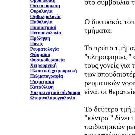
Ορθοπεδική
στο συμβούλιο 
Οστεοπόρωση
Ουρολογία
Οφθαλμολογία
O δικτυακός τόπο
Παθολογία
Παιδιατρική
τμήματα:
Πνευμονολογία
Πρόληψη
Πόνος
Το πρώτο τμήμα,
Ρευματολογία
Φάρμακα
"πληροφορίες " 
Φυσικοθεραπεία
τους γονείς για 
Χειρουργική
Πλαστική χειρουργική
των σπουδαιοτέ
Πελματογραφία
ρευματικών νοση
Ψυχιατρική
Κατάθλιψη
είναι οι θεραπείε
Υπερκινητικό σύνδρομο
Ωτορινολαρυγγολογία
Το δεύτερο τμήμ
"κέντρα " δίνει 
παιδιατρικών ρε