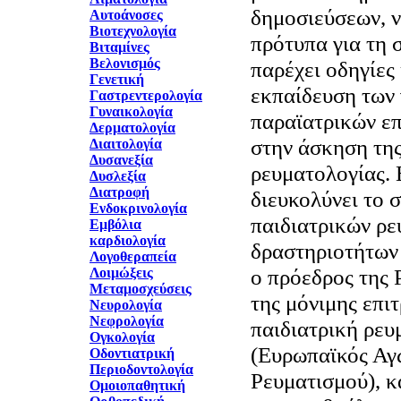
δημοσιεύσεων, ν
Αυτοάνοσες
Βιοτεχνολογία
πρότυπα για τη 
Βιταμίνες
Βελονισμός
παρέχει οδηγίες
Γενετική
εκπαίδευση των 
Γαστρεντερολογία
Γυναικολογία
παραϊατρικών επ
Δερματολογία
στην άσκηση της
Διαιτολογία
Δυσανεξία
ρευματολογίας.
Δυσλεξία
Διατροφή
διευκολύνει το 
Ενδοκρινολογία
παιδιατρικών ρ
Εμβόλια
καρδιολογία
δραστηριοτήτων 
Λογοθεραπεία
ο πρόεδρος της
Λοιμώξεις
Μεταμοσχεύσεις
της μόνιμης επιτ
Νευρολογία
Νεφρολογία
παιδιατρική ρε
Ογκολογία
(Ευρωπαϊκός Αγ
Οδοντιατρική
Περιοδοντολογία
Ρευματισμού), κ
Ομοιοπαθητική