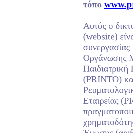
www.pr
τόπο
Αυτός ο δικτ
(website) εί
συνεργασίας 
Οργάνωσης Μ
Παιδιατρική 
(PRINTO) και
Ρευματολογι
Εταιρείας (P
πραγματοποι
χρηματοδότη
Ένωσης (αρι