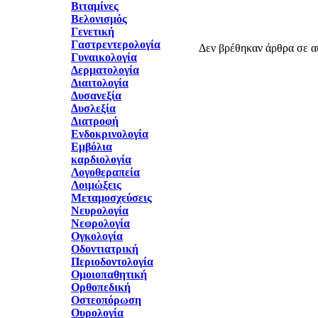
Βιταμίνες
Βελονισμός
Γενετική
Γαστρεντερολογία
Δεν βρέθηκαν άρθρα σε α
Γυναικολογία
Δερματολογία
Διαιτολογία
Δυσανεξία
Δυσλεξία
Διατροφή
Ενδοκρινολογία
Εμβόλια
καρδιολογία
Λογοθεραπεία
Λοιμώξεις
Μεταμοσχεύσεις
Νευρολογία
Νεφρολογία
Ογκολογία
Οδοντιατρική
Περιοδοντολογία
Ομοιοπαθητική
Ορθοπεδική
Οστεοπόρωση
Ουρολογία