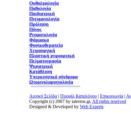
Οφθαλμολογία
Παθολογία
Παιδιατρική
Πνευμονολογία
Πρόληψη
Πόνος
Ρευματολογία
Φάρμακα
Φυσικοθεραπεία
Χειρουργική
Πλαστική χειρουργική
Πελματογραφία
Ψυχιατρική
Κατάθλιψη
Υπερκινητικό σύνδρομο
Ωτορινολαρυγγολογία
Αρχική Σελίδα
|
Προφίλ Καταλόγου
|
Επικοινωνία
|
Αν
Copyright (c) 2007 by iatreion.gr,
All rights reserved
Designed & Developed by
Web Experts