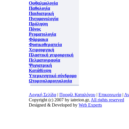
Οφθαλμολογία
Παθολογία
Παιδιατρική
Πνευμονολογία
Πρόληψη
Πόνος
Ρευματολογία
Φάρμακα
Φυσικοθεραπεία
Χειρουργική
Πλαστική χειρουργική
Πελματογραφία
Ψυχιατρική
Κατάθλιψη
Υπερκινητικό σύνδρομο
Ωτορινολαρυγγολογία
Αρχική Σελίδα
|
Προφίλ Καταλόγου
|
Επικοινωνία
|
Αν
Copyright (c) 2007 by iatreion.gr,
All rights reserved
Designed & Developed by
Web Experts