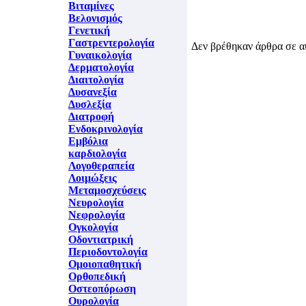
Βιταμίνες
Βελονισμός
Γενετική
Γαστρεντερολογία
Δεν βρέθηκαν άρθρα σε α
Γυναικολογία
Δερματολογία
Διαιτολογία
Δυσανεξία
Δυσλεξία
Διατροφή
Ενδοκρινολογία
Εμβόλια
καρδιολογία
Λογοθεραπεία
Λοιμώξεις
Μεταμοσχεύσεις
Νευρολογία
Νεφρολογία
Ογκολογία
Οδοντιατρική
Περιοδοντολογία
Ομοιοπαθητική
Ορθοπεδική
Οστεοπόρωση
Ουρολογία