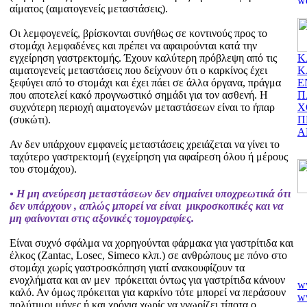
αίματος (αιματογενείς μεταστάσεις).
Οι λεμφογενείς, βρίσκονται συνήθως σε κοντινούς προς το
στομάχι λεμφαδένες και πρέπει να αφαιρούνται κατά την
εγχείρηση γαστρεκτομής. Έχουν καλύτερη πρόβλεψη από τις
Κ
αιματογενείς μεταστάσεις που δείχνουν ότι ο καρκίνος έχει
Κ
ξεφύγει από το στομάχι και έχει πάει σε άλλα όργανα, πράγμα
Ε
που αποτελεί κακό προγνωστικό σημάδι για τον ασθενή. Η
Π
συχνότερη περιοχή αιματογενών μεταστάσεων είναι το ήπαρ
Χ
(συκώτι).
Π
Α
Αν δεν υπάρχουν εμφανείς μεταστάσεις χρειάζεται να γίνει το
ταχύτερο γαστρεκτομή (εγχείρηση για αφαίρεση όλου ή μέρους
του στομάχου).
• Η μη ανεύρεση μεταστάσεων δεν σημαίνει υποχρεωτικά ότι
δεν υπάρχουν , απλώς μπορεί να είναι μικροσκοπικές και να
μη φαίνονται στις αξονικές τομογραφίες.
Είναι συχνό σφάλμα να χορηγούνται φάρμακα για γαστρίτιδα και
έλκος (Zantac, Losec, Simeco κλπ.) σε ανθρώπους με πόνο στο
στομάχι χωρίς γαστροσκόπηση γιατί ανακουφίζουν τα
ενοχλήματα και αν μεν πρόκειται όντως για γαστρίτιδα κάνουν
w
καλό. Αν όμως πρόκειται για καρκίνο τότε μπορεί να περάσουν
ww
πολύτιμοι μήνες ή και χρόνια χωρίς να γνωρίζει τίποτα ο
w