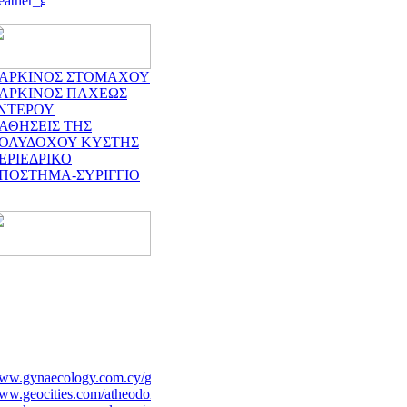
ΑΡΚΙΝΟΣ ΣΤΟΜΑΧΟΥ
ΑΡΚΙΝΟΣ ΠΑΧΕΩΣ
ΝΤΕΡΟΥ
ΑΘΗΣΕΙΣ ΤΗΣ
ΟΛΥΔΟΧΟΥ ΚΥΣΤΗΣ
ΕΡΙΕΔΡΙΚΟ
ΠΟΣΤΗΜΑ-ΣΥΡΙΓΓΙΟ
ww.gynaecology.com.cy/gr.htm
w.geocities.com/atheodori/
ww.karageorgopoulos.gr/main.php