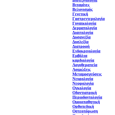
Βιοτεχνολογία
Βιταμίνες
Βελονισμός
Γενετική
Γαστρεντερολογία
Γυναικολογία
Δερματολογία
Διαιτολογία
Δυσανεξία
Δυσλεξία
Διατροφή
Ενδοκρινολογία
Εμβόλια
καρδιολογία
Λογοθεραπεία
Λοιμώξεις
Μεταμοσχεύσεις
Νευρολογία
Νεφρολογία
Ογκολογία
Οδοντιατρική
Περιοδοντολογία
Ομοιοπαθητική
Ορθοπεδική
Οστεοπόρωση