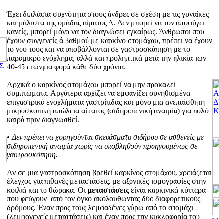
Έχει διπλάσια συχνότητα στους άνδρες σε σχέση με τις γυναίκες
και μάλιστα της ομάδας αίματος Α. Δεν μπορεί να τον αποφύγει
κανείς, μπορεί μόνο να τον διαγνώσει εγκαίρως. Άνθρωποι που
έχουν συγγενείς ά βαθμού με καρκίνο στομάχου, πρέπει να έχουν
το νου τους και να υποβάλλονται σε γαστροσκόπηση με το
παραμικρό ενόχλημα, αλλά και προληπτικά μετά την ηλικία των
Σ
40-45 ετώνμια φορά κάθε δύο χρόνια.
Αρχικά ο καρκίνος στομάχου μπορεί να μην προκαλεί
συμπτώματα. Αργότερα αρχίζει να εμφανίζει συνηθισμένα
επιγαστρικά ενοχλήματα γαστρίτιδας και μόνο μια ανεπαίσθητη
μικροσκοπική απώλεια αίματος (σιδηροπενική αναιμία) για πολύ
καιρό πριν διαγνωσθεί.
• Δεν πρέπει να χορηγούνται σκευάσματα σιδήρου σε ασθενείς με
σιδηροπενική αναιμία χωρίς να υποβληθούν προηγουμένως σε
γαστροσκόπηση.
Αν σε μια γαστροσκόπηση βρεθεί καρκίνος στομάχου, χρειάζεται
έλεγχος για πιθανές μεταστάσεις, με αξονικές τομογραφίες στην
κοιλιά και το θώρακα. Οι
μεταστάσεις
είναι καρκινικά κύτταρα
που φεύγουν από τον όγκο ακολουθώντας δύο διαφορετικούς
δρόμους. Έναν προς τους λεμφαδένες γύρω από το στομάχι
(λεμφογενείς μεταστάσεις) και έναν προς την κυκλοφορία του