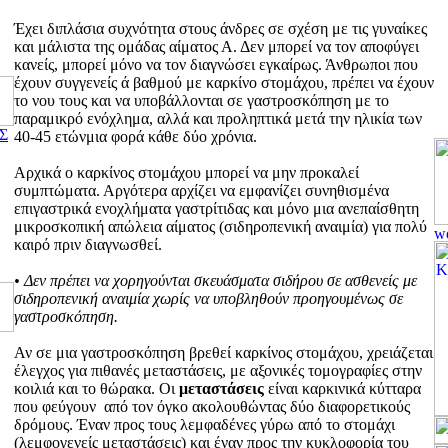
Έχει διπλάσια συχνότητα στους άνδρες σε σχέση με τις γυναίκες
και μάλιστα της ομάδας αίματος Α. Δεν μπορεί να τον αποφύγει
κανείς, μπορεί μόνο να τον διαγνώσει εγκαίρως. Άνθρωποι που
έχουν συγγενείς ά βαθμού με καρκίνο στομάχου, πρέπει να έχουν
το νου τους και να υποβάλλονται σε γαστροσκόπηση με το
παραμικρό ενόχλημα, αλλά και προληπτικά μετά την ηλικία των
Σ
40-45 ετώνμια φορά κάθε δύο χρόνια.
Αρχικά ο καρκίνος στομάχου μπορεί να μην προκαλεί
συμπτώματα. Αργότερα αρχίζει να εμφανίζει συνηθισμένα
επιγαστρικά ενοχλήματα γαστρίτιδας και μόνο μια ανεπαίσθητη
μικροσκοπική απώλεια αίματος (σιδηροπενική αναιμία) για πολύ
καιρό πριν διαγνωσθεί.
• Δεν πρέπει να χορηγούνται σκευάσματα σιδήρου σε ασθενείς με
σιδηροπενική αναιμία χωρίς να υποβληθούν προηγουμένως σε
γαστροσκόπηση.
Αν σε μια γαστροσκόπηση βρεθεί καρκίνος στομάχου, χρειάζεται
έλεγχος για πιθανές μεταστάσεις, με αξονικές τομογραφίες στην
κοιλιά και το θώρακα. Οι
μεταστάσεις
είναι καρκινικά κύτταρα
που φεύγουν από τον όγκο ακολουθώντας δύο διαφορετικούς
δρόμους. Έναν προς τους λεμφαδένες γύρω από το στομάχι
(λεμφογενείς μεταστάσεις) και έναν προς την κυκλοφορία του