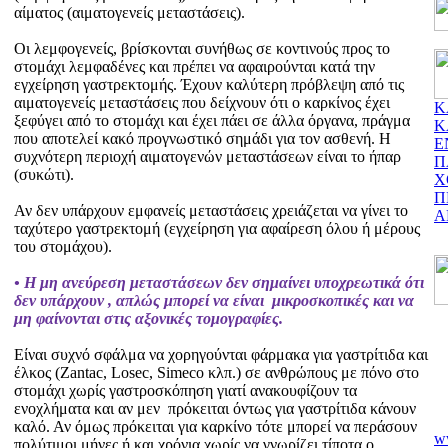
αίματος (αιματογενείς μεταστάσεις).
Οι λεμφογενείς, βρίσκονται συνήθως σε κοντινούς προς το
στομάχι λεμφαδένες και πρέπει να αφαιρούνται κατά την
εγχείρηση γαστρεκτομής. Έχουν καλύτερη πρόβλεψη από τις
αιματογενείς μεταστάσεις που δείχνουν ότι ο καρκίνος έχει
Κ
ξεφύγει από το στομάχι και έχει πάει σε άλλα όργανα, πράγμα
Κ
που αποτελεί κακό προγνωστικό σημάδι για τον ασθενή. Η
Ε
συχνότερη περιοχή αιματογενών μεταστάσεων είναι το ήπαρ
Π
(συκώτι).
Χ
Π
Αν δεν υπάρχουν εμφανείς μεταστάσεις χρειάζεται να γίνει το
Α
ταχύτερο γαστρεκτομή (εγχείρηση για αφαίρεση όλου ή μέρους
του στομάχου).
• Η μη ανεύρεση μεταστάσεων δεν σημαίνει υποχρεωτικά ότι
δεν υπάρχουν , απλώς μπορεί να είναι μικροσκοπικές και να
μη φαίνονται στις αξονικές τομογραφίες.
Είναι συχνό σφάλμα να χορηγούνται φάρμακα για γαστρίτιδα και
έλκος (Zantac, Losec, Simeco κλπ.) σε ανθρώπους με πόνο στο
στομάχι χωρίς γαστροσκόπηση γιατί ανακουφίζουν τα
ενοχλήματα και αν μεν πρόκειται όντως για γαστρίτιδα κάνουν
καλό. Αν όμως πρόκειται για καρκίνο τότε μπορεί να περάσουν
w
πολύτιμοι μήνες ή και χρόνια χωρίς να γνωρίζει τίποτα ο