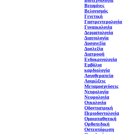
Βιοτεχνολογία
Βιταμίνες
Βελονισμός
Γενετική
Γαστρεντερολογία
Γυναικολογία
Δερματολογία
Διαιτολογία
Δυσανεξία
Δυσλεξία
Διατροφή
Ενδοκρινολογία
Εμβόλια
καρδιολογία
Λογοθεραπεία
Λοιμώξεις
Μεταμοσχεύσεις
Νευρολογία
Νεφρολογία
Ογκολογία
Οδοντιατρική
Περιοδοντολογία
Ομοιοπαθητική
Ορθοπεδική
Οστεοπόρωση