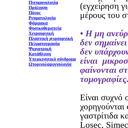
Πνευμονολογία
(εγχείρηση γ
Πρόληψη
μέρους του σ
Πόνος
Ρευματολογία
Φάρμακα
Φυσικοθεραπεία
• Η μη ανεύ
Χειρουργική
Πλαστική χειρουργική
δεν σημαίνει
Πελματογραφία
Ψυχιατρική
δεν υπάρχουν
Κατάθλιψη
είναι μικροσ
Υπερκινητικό σύνδρομο
Ωτορινολαρυγγολογία
φαίνονται στ
τομογραφίες
Είναι συχνό 
χορηγούνται
γαστρίτιδα κα
Losec, Simec