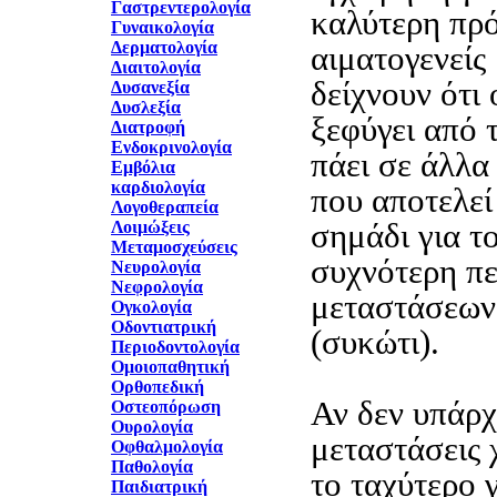
Γαστρεντερολογία
καλύτερη πρό
Γυναικολογία
Δερματολογία
αιματογενείς
Διαιτολογία
δείχνουν ότι 
Δυσανεξία
Δυσλεξία
ξεφύγει από τ
Διατροφή
Ενδοκρινολογία
πάει σε άλλα
Εμβόλια
καρδιολογία
που αποτελεί
Λογοθεραπεία
σημάδι για τ
Λοιμώξεις
Μεταμοσχεύσεις
συχνότερη πε
Νευρολογία
Νεφρολογία
μεταστάσεων 
Ογκολογία
Οδοντιατρική
(συκώτι).
Περιοδοντολογία
Ομοιοπαθητική
Ορθοπεδική
Αν δεν υπάρχ
Οστεοπόρωση
Ουρολογία
μεταστάσεις χ
Οφθαλμολογία
Παθολογία
το ταχύτερο 
Παιδιατρική