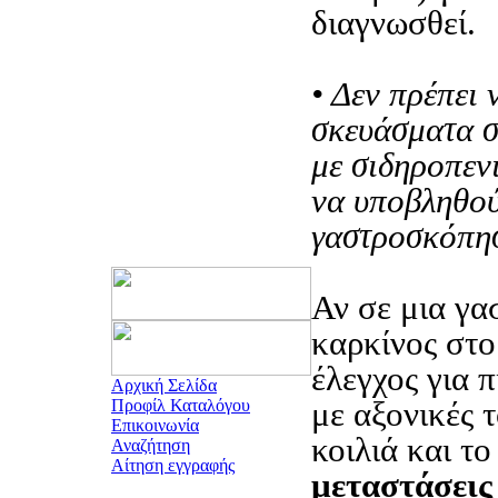
διαγνωσθεί.
• Δεν πρέπει 
σκευάσματα σ
με σιδηροπεν
να υποβληθο
γαστροσκόπη
Αν σε μια γα
καρκίνος στο
έλεγχος για π
Αρχική Σελίδα
με αξονικές 
Προφίλ Καταλόγου
Επικοινωνία
κοιλιά και τ
Αναζήτηση
Αίτηση εγγραφής
μεταστάσεις