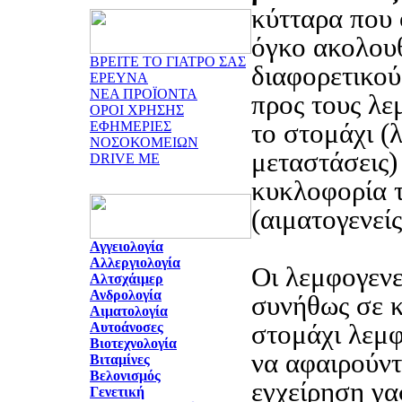
κύτταρα που
όγκο ακολου
ΒΡΕΙΤΕ ΤΟ ΓΙΑΤΡΟ ΣΑΣ
διαφορετικού
ΕΡΕΥΝΑ
ΝΕΑ ΠΡΟΪΟΝΤΑ
προς τους λε
ΟΡΟΙ ΧΡΗΣΗΣ
το στομάχι (
ΕΦΗΜΕΡΙΕΣ
ΝΟΣΟΚΟΜΕΙΩΝ
μεταστάσεις)
DRIVE ME
κυκλοφορία τ
(αιματογενείς
Αγγειολογία
Αλλεργιολογία
Οι λεμφογενε
Αλτσχάιμερ
Ανδρολογία
συνήθως σε κ
Αιματολογία
στομάχι λεμφ
Αυτοάνοσες
Βιοτεχνολογία
να αφαιρούντ
Βιταμίνες
Βελονισμός
εγχείρηση γα
Γενετική