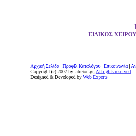
ΕΙΔΙΚΟΣ ΧΕΙΡΟ
Αρχική Σελίδα
|
Προφίλ Καταλόγου
|
Επικοινωνία
|
Αν
Copyright (c) 2007 by iatreion.gr,
All rights reserved
Designed & Developed by
Web Experts