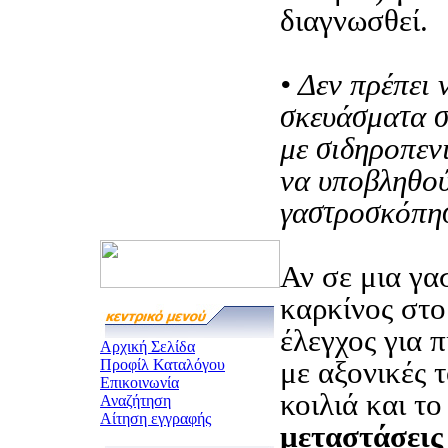
διαγνωσθεί.
• Δεν πρέπει 
σκευάσματα σ
με σιδηροπεν
να υποβληθο
γαστροσκόπη
Αν σε μια γα
καρκίνος στο
έλεγχος για π
Αρχική Σελίδα
με αξονικές 
Προφίλ Καταλόγου
Επικοινωνία
κοιλιά και τ
Αναζήτηση
Αίτηση εγγραφής
μεταστάσεις