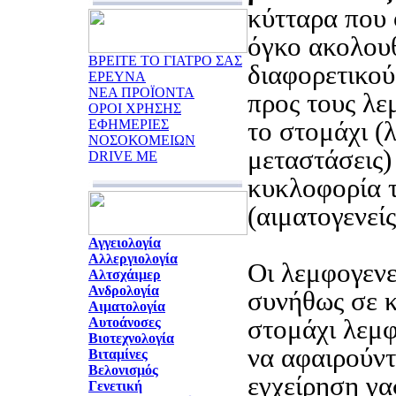
κύτταρα που
όγκο ακολου
ΒΡΕΙΤΕ ΤΟ ΓΙΑΤΡΟ ΣΑΣ
διαφορετικού
ΕΡΕΥΝΑ
ΝΕΑ ΠΡΟΪΟΝΤΑ
προς τους λε
ΟΡΟΙ ΧΡΗΣΗΣ
το στομάχι (
ΕΦΗΜΕΡΙΕΣ
ΝΟΣΟΚΟΜΕΙΩΝ
μεταστάσεις)
DRIVE ME
κυκλοφορία τ
(αιματογενείς
Αγγειολογία
Αλλεργιολογία
Οι λεμφογενε
Αλτσχάιμερ
Ανδρολογία
συνήθως σε κ
Αιματολογία
στομάχι λεμφ
Αυτοάνοσες
Βιοτεχνολογία
να αφαιρούντ
Βιταμίνες
Βελονισμός
εγχείρηση γα
Γενετική