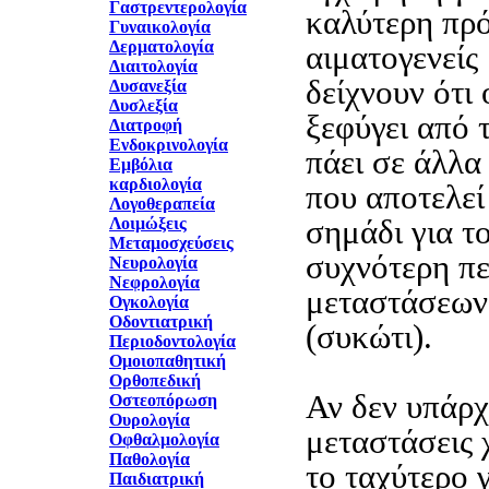
Γαστρεντερολογία
καλύτερη πρό
Γυναικολογία
Δερματολογία
αιματογενείς
Διαιτολογία
δείχνουν ότι 
Δυσανεξία
Δυσλεξία
ξεφύγει από τ
Διατροφή
Ενδοκρινολογία
πάει σε άλλα
Εμβόλια
καρδιολογία
που αποτελεί
Λογοθεραπεία
σημάδι για τ
Λοιμώξεις
Μεταμοσχεύσεις
συχνότερη πε
Νευρολογία
Νεφρολογία
μεταστάσεων 
Ογκολογία
Οδοντιατρική
(συκώτι).
Περιοδοντολογία
Ομοιοπαθητική
Ορθοπεδική
Αν δεν υπάρχ
Οστεοπόρωση
Ουρολογία
μεταστάσεις χ
Οφθαλμολογία
Παθολογία
το ταχύτερο 
Παιδιατρική