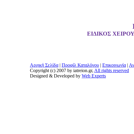
ΕΙΔΙΚΟΣ ΧΕΙΡΟ
Αρχική Σελίδα
|
Προφίλ Καταλόγου
|
Επικοινωνία
|
Αν
Copyright (c) 2007 by iatreion.gr,
All rights reserved
Designed & Developed by
Web Experts