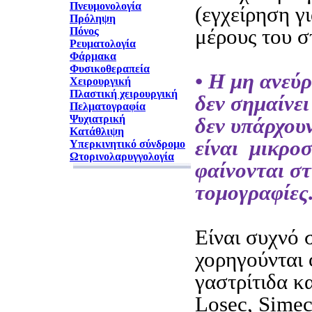
Πνευμονολογία
(εγχείρηση γ
Πρόληψη
μέρους του σ
Πόνος
Ρευματολογία
Φάρμακα
Φυσικοθεραπεία
• Η μη ανεύ
Χειρουργική
Πλαστική χειρουργική
δεν σημαίνει
Πελματογραφία
Ψυχιατρική
δεν υπάρχουν
Κατάθλιψη
είναι μικροσ
Υπερκινητικό σύνδρομο
Ωτορινολαρυγγολογία
φαίνονται στ
τομογραφίες
Είναι συχνό 
χορηγούνται
γαστρίτιδα κα
Losec, Simec