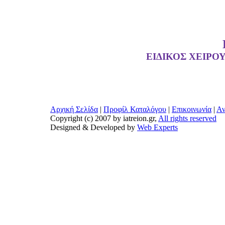
ΕΙΔΙΚΟΣ ΧΕΙΡΟ
Αρχική Σελίδα
|
Προφίλ Καταλόγου
|
Επικοινωνία
|
Αν
Copyright (c) 2007 by iatreion.gr,
All rights reserved
Designed & Developed by
Web Experts