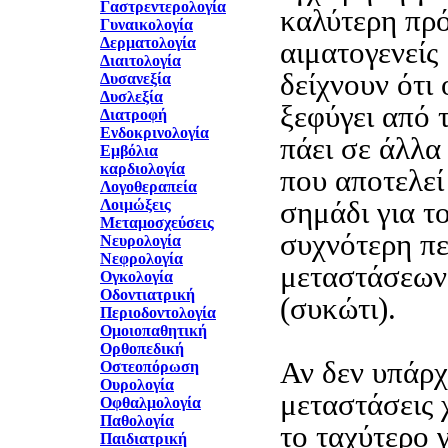
Γαστρεντερολογία
καλύτερη πρό
Γυναικολογία
Δερματολογία
αιματογενείς
Διαιτολογία
δείχνουν ότι 
Δυσανεξία
Δυσλεξία
ξεφύγει από τ
Διατροφή
Ενδοκρινολογία
πάει σε άλλα
Εμβόλια
καρδιολογία
που αποτελεί
Λογοθεραπεία
σημάδι για τ
Λοιμώξεις
Μεταμοσχεύσεις
συχνότερη πε
Νευρολογία
Νεφρολογία
μεταστάσεων 
Ογκολογία
Οδοντιατρική
(συκώτι).
Περιοδοντολογία
Ομοιοπαθητική
Ορθοπεδική
Αν δεν υπάρχ
Οστεοπόρωση
Ουρολογία
μεταστάσεις χ
Οφθαλμολογία
Παθολογία
το ταχύτερο 
Παιδιατρική