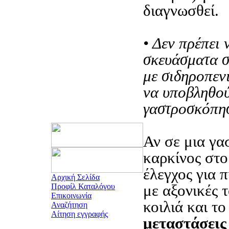
διαγνωσθεί.
• Δεν πρέπει 
σκευάσματα σ
με σιδηροπεν
να υποβληθο
γαστροσκόπη
Αν σε μια γα
καρκίνος στο
έλεγχος για π
Αρχική Σελίδα
με αξονικές 
Προφίλ Καταλόγου
Επικοινωνία
κοιλιά και τ
Αναζήτηση
Αίτηση εγγραφής
μεταστάσεις