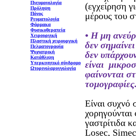
Πνευμονολογία
(εγχείρηση γ
Πρόληψη
μέρους του σ
Πόνος
Ρευματολογία
Φάρμακα
Φυσικοθεραπεία
• Η μη ανεύ
Χειρουργική
Πλαστική χειρουργική
δεν σημαίνει
Πελματογραφία
Ψυχιατρική
δεν υπάρχουν
Κατάθλιψη
είναι μικροσ
Υπερκινητικό σύνδρομο
Ωτορινολαρυγγολογία
φαίνονται στ
τομογραφίες
Είναι συχνό 
χορηγούνται
γαστρίτιδα κα
Losec, Simec