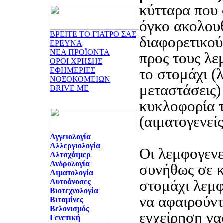
κύτταρα που
όγκο ακολου
ΒΡΕΙΤΕ ΤΟ ΓΙΑΤΡΟ ΣΑΣ
διαφορετικού
ΕΡΕΥΝΑ
ΝΕΑ ΠΡΟΪΟΝΤΑ
προς τους λε
ΟΡΟΙ ΧΡΗΣΗΣ
το στομάχι (
ΕΦΗΜΕΡΙΕΣ
ΝΟΣΟΚΟΜΕΙΩΝ
μεταστάσεις)
DRIVE ME
κυκλοφορία τ
(αιματογενείς
Αγγειολογία
Αλλεργιολογία
Οι λεμφογενε
Αλτσχάιμερ
Ανδρολογία
συνήθως σε κ
Αιματολογία
στομάχι λεμφ
Αυτοάνοσες
Βιοτεχνολογία
να αφαιρούντ
Βιταμίνες
Βελονισμός
εγχείρηση γα
Γενετική