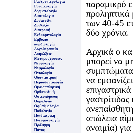
παραμικρό ε
Γαστρεντερολογία
Γυναικολογία
προληπτικά 
Δερματολογία
Διαιτολογία
των 40-45 ε
Δυσανεξία
Δυσλεξία
δύο χρόνια.
Διατροφή
Ενδοκρινολογία
Εμβόλια
καρδιολογία
Αρχικά ο κα
Λογοθεραπεία
Λοιμώξεις
μπορεί να μ
Μεταμοσχεύσεις
Νευρολογία
συμπτώματα.
Νεφρολογία
Ογκολογία
να εμφανίζε
Οδοντιατρική
Περιοδοντολογία
επιγαστρικά
Ομοιοπαθητική
Ορθοπεδική
γαστρίτιδας 
Οστεοπόρωση
Ουρολογία
ανεπαίσθητη
Οφθαλμολογία
Παθολογία
απώλεια αίμ
Παιδιατρική
Πνευμονολογία
αναιμία) για
Πρόληψη
Πόνος