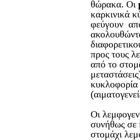
θώρακα. Οι
καρκινικά κ
φεύγουν απ
ακολουθώντ
διαφορετικο
προς τους λ
από το στομ
μεταστάσεις)
κυκλοφορία 
(αιματογενεί
Οι λεμφογεν
συνήθως σε 
στομάχι λεμ