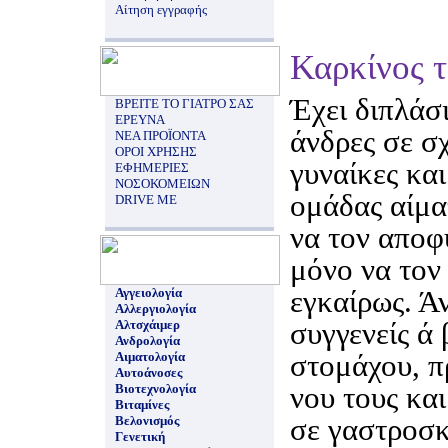
Αίτηση εγγραφής
Καρκίνος 
Έχει διπλάσ
ΒΡΕΙΤΕ ΤΟ ΓΙΑΤΡΟ ΣΑΣ
ΕΡΕΥΝΑ
άνδρες σε σχ
ΝΕΑ ΠΡΟΪΟΝΤΑ
ΟΡΟΙ ΧΡΗΣΗΣ
γυναίκες και
ΕΦΗΜΕΡΙΕΣ
ΝΟΣΟΚΟΜΕΙΩΝ
ομάδας αίμα
DRIVE ME
να τον αποφύ
μόνο να τον
εγκαίρως. Ά
Αγγειολογία
Αλλεργιολογία
συγγενείς ά
Αλτσχάιμερ
Ανδρολογία
στομάχου, π
Αιματολογία
Αυτοάνοσες
νου τους κα
Βιοτεχνολογία
Βιταμίνες
σε γαστροσκ
Βελονισμός
Γενετική