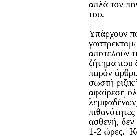
απλά τον πο
του.
Υπάρχουν πο
γαστρεκτομ
αποτελούν τ
ζήτημα που 
παρόν άρθρο
σωστή ριζικ
αφαίρεση ό
λεμφαδένων,
πιθανότητες
ασθενή, δεν 
1-2 ώρες. Κ