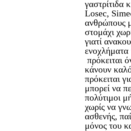
γαστρίτιδα κ
Losec, Sime
ανθρώπους μ
στομάχι χωρ
γιατί ανακο
ενοχλήματα 
πρόκειται ό
κάνουν καλό
πρόκειται γι
μπορεί να π
πολύτιμοι μή
χωρίς να γνω
ασθενής, πα
μόνος του κ