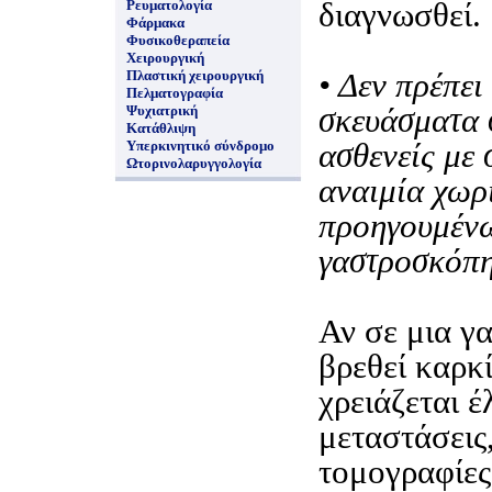
διαγνωσθεί.
Ρευματολογία
Φάρμακα
Φυσικοθεραπεία
Χειρουργική
• Δεν πρέπει
Πλαστική χειρουργική
Πελματογραφία
σκευάσματα 
Ψυχιατρική
Κατάθλιψη
ασθενείς με 
Υπερκινητικό σύνδρομο
Ωτορινολαρυγγολογία
αναιμία χωρ
προηγουμέν
γαστροσκόπη
Αν σε μια 
βρεθεί καρκ
χρειάζεται έ
μεταστάσεις,
τομογραφίες 