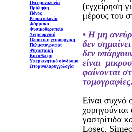
Πνευμονολογία
(εγχείρηση γ
Πρόληψη
μέρους του σ
Πόνος
Ρευματολογία
Φάρμακα
Φυσικοθεραπεία
• Η μη ανεύ
Χειρουργική
Πλαστική χειρουργική
δεν σημαίνει
Πελματογραφία
Ψυχιατρική
δεν υπάρχουν
Κατάθλιψη
είναι μικροσ
Υπερκινητικό σύνδρομο
Ωτορινολαρυγγολογία
φαίνονται στ
τομογραφίες
Είναι συχνό 
χορηγούνται
γαστρίτιδα κα
Losec, Simec