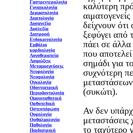
Γαστρεντερολογία
καλύτερη πρό
Γυναικολογία
Δερματολογία
αιματογενείς
Διαιτολογία
δείχνουν ότι 
Δυσανεξία
Δυσλεξία
ξεφύγει από τ
Διατροφή
Ενδοκρινολογία
πάει σε άλλα
Εμβόλια
καρδιολογία
που αποτελεί
Λογοθεραπεία
σημάδι για τ
Λοιμώξεις
Μεταμοσχεύσεις
συχνότερη πε
Νευρολογία
Νεφρολογία
μεταστάσεων 
Ογκολογία
Οδοντιατρική
(συκώτι).
Περιοδοντολογία
Ομοιοπαθητική
Ορθοπεδική
Αν δεν υπάρχ
Οστεοπόρωση
Ουρολογία
μεταστάσεις χ
Οφθαλμολογία
Παθολογία
το ταχύτερο 
Παιδιατρική