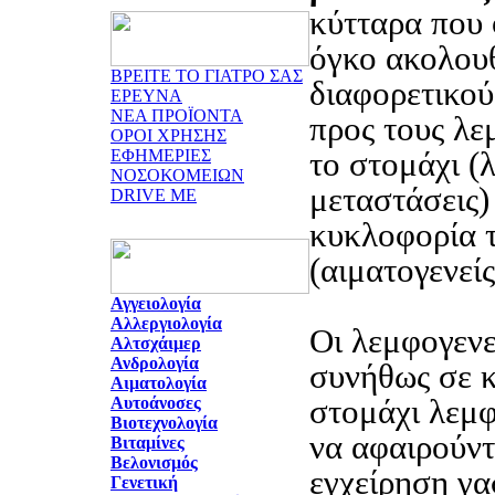
κύτταρα που
όγκο ακολου
ΒΡΕΙΤΕ ΤΟ ΓΙΑΤΡΟ ΣΑΣ
διαφορετικού
ΕΡΕΥΝΑ
ΝΕΑ ΠΡΟΪΟΝΤΑ
προς τους λε
ΟΡΟΙ ΧΡΗΣΗΣ
το στομάχι (
ΕΦΗΜΕΡΙΕΣ
ΝΟΣΟΚΟΜΕΙΩΝ
μεταστάσεις)
DRIVE ME
κυκλοφορία τ
(αιματογενείς
Αγγειολογία
Αλλεργιολογία
Οι λεμφογενε
Αλτσχάιμερ
Ανδρολογία
συνήθως σε κ
Αιματολογία
στομάχι λεμφ
Αυτοάνοσες
Βιοτεχνολογία
να αφαιρούντ
Βιταμίνες
Βελονισμός
εγχείρηση γα
Γενετική