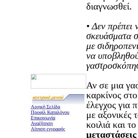
διαγνωσθεί.
• Δεν πρέπει 
σκευάσματα σ
με σιδηροπεν
να υποβληθο
γαστροσκόπη
Αν σε μια γα
καρκίνος στο
έλεγχος για π
Αρχική Σελίδα
με αξονικές 
Προφίλ Καταλόγου
Επικοινωνία
κοιλιά και τ
Αναζήτηση
Αίτηση εγγραφής
μεταστάσεις