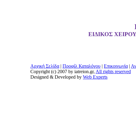
ΕΙΔΙΚΟΣ ΧΕΙΡΟ
Αρχική Σελίδα
|
Προφίλ Καταλόγου
|
Επικοινωνία
|
Αν
Copyright (c) 2007 by iatreion.gr,
All rights reserved
Designed & Developed by
Web Experts