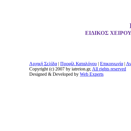
ΕΙΔΙΚΟΣ ΧΕΙΡΟ
Αρχική Σελίδα
|
Προφίλ Καταλόγου
|
Επικοινωνία
|
Αν
Copyright (c) 2007 by iatreion.gr,
All rights reserved
Designed & Developed by
Web Experts