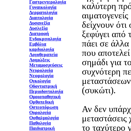
Γαστρεντερολογία
καλύτερη πρό
Γυναικολογία
Δερματολογία
αιματογενείς
Διαιτολογία
δείχνουν ότι 
Δυσανεξία
Δυσλεξία
ξεφύγει από τ
Διατροφή
Ενδοκρινολογία
πάει σε άλλα
Εμβόλια
καρδιολογία
που αποτελεί
Λογοθεραπεία
σημάδι για τ
Λοιμώξεις
Μεταμοσχεύσεις
συχνότερη πε
Νευρολογία
Νεφρολογία
μεταστάσεων 
Ογκολογία
Οδοντιατρική
(συκώτι).
Περιοδοντολογία
Ομοιοπαθητική
Ορθοπεδική
Αν δεν υπάρχ
Οστεοπόρωση
Ουρολογία
μεταστάσεις χ
Οφθαλμολογία
Παθολογία
το ταχύτερο 
Παιδιατρική