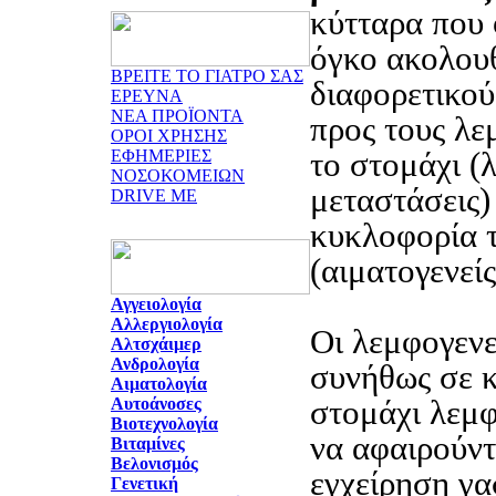
κύτταρα που
όγκο ακολου
ΒΡΕΙΤΕ ΤΟ ΓΙΑΤΡΟ ΣΑΣ
διαφορετικού
ΕΡΕΥΝΑ
ΝΕΑ ΠΡΟΪΟΝΤΑ
προς τους λε
ΟΡΟΙ ΧΡΗΣΗΣ
το στομάχι (
ΕΦΗΜΕΡΙΕΣ
ΝΟΣΟΚΟΜΕΙΩΝ
μεταστάσεις)
DRIVE ME
κυκλοφορία τ
(αιματογενείς
Αγγειολογία
Αλλεργιολογία
Οι λεμφογενε
Αλτσχάιμερ
Ανδρολογία
συνήθως σε κ
Αιματολογία
στομάχι λεμφ
Αυτοάνοσες
Βιοτεχνολογία
να αφαιρούντ
Βιταμίνες
Βελονισμός
εγχείρηση γα
Γενετική