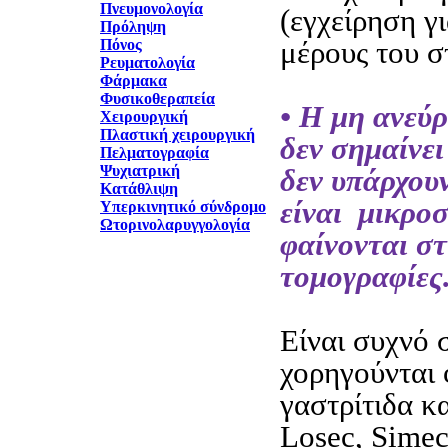
Πνευμονολογία
(εγχείρηση γ
Πρόληψη
μέρους του σ
Πόνος
Ρευματολογία
Φάρμακα
Φυσικοθεραπεία
• Η μη ανεύ
Χειρουργική
Πλαστική χειρουργική
δεν σημαίνει
Πελματογραφία
Ψυχιατρική
δεν υπάρχουν
Κατάθλιψη
είναι μικροσ
Υπερκινητικό σύνδρομο
Ωτορινολαρυγγολογία
φαίνονται στ
τομογραφίες
Είναι συχνό 
χορηγούνται
γαστρίτιδα κα
Losec, Simec