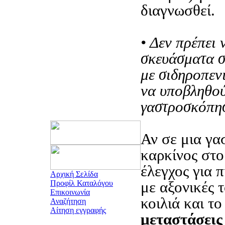
διαγνωσθεί.
• Δεν πρέπει 
σκευάσματα σ
με σιδηροπεν
να υποβληθο
γαστροσκόπη
Αν σε μια γα
καρκίνος στο
έλεγχος για π
Αρχική Σελίδα
με αξονικές 
Προφίλ Καταλόγου
Επικοινωνία
κοιλιά και τ
Αναζήτηση
Αίτηση εγγραφής
μεταστάσεις