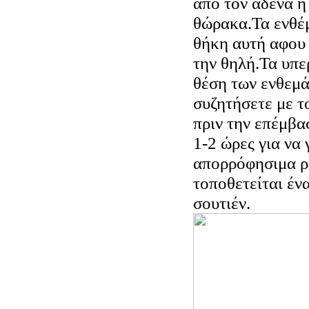
από τον αδένα ή
θώρακα.Τα ενθέ
θήκη αυτή αφου
την θηλή.Τα υπερ
θέση των ενθεμά
συζητήσετε με τ
πριν την επέμβα
1-2 ώρες για να 
απορρόφησιμα ρ
τοποθετείται έν
σουτιέν.