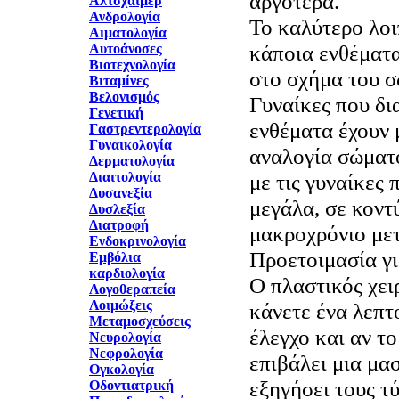
αργότερα.
Αλτσχάιμερ
Ανδρολογία
Το καλύτερο λοιπ
Αιματολογία
κάποια ενθέματα
Αυτοάνοσες
Βιοτεχνολογία
στο σχήμα του σ
Βιταμίνες
Βελονισμός
Γυναίκες που δι
Γενετική
ενθέματα έχουν 
Γαστρεντερολογία
Γυναικολογία
αναλογία σώματ
Δερματολογία
Διαιτολογία
με τις γυναίκες
Δυσανεξία
μεγάλα, σε κοντ
Δυσλεξία
Διατροφή
μακροχρόνιο μετ
Ενδοκρινολογία
Προετοιμασία γι
Εμβόλια
καρδιολογία
Ο πλαστικός χει
Λογοθεραπεία
Λοιμώξεις
κάνετε ένα λεπ
Μεταμοσχεύσεις
έλεγχο και αν το
Νευρολογία
Νεφρολογία
επιβάλει μια μα
Ογκολογία
εξηγήσει τους τ
Οδοντιατρική