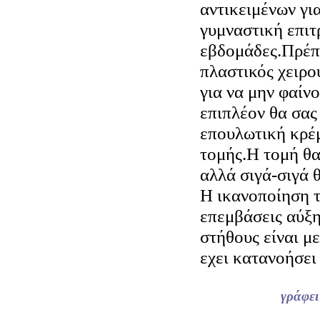
αντικειμένων γι
γυμναστική επιτ
εβδομάδες.Πρέπε
πλαστικός χειρο
για να μην φαίνο
επιπλέον θα σας
επουλωτική κρέμ
τομής.Η τομή θα
αλλά σιγά-σιγά 
Η ικανοποίηση τ
επεμβάσεις αύξ
στήθους είναι μ
εχει κατανοήσει
γράφε