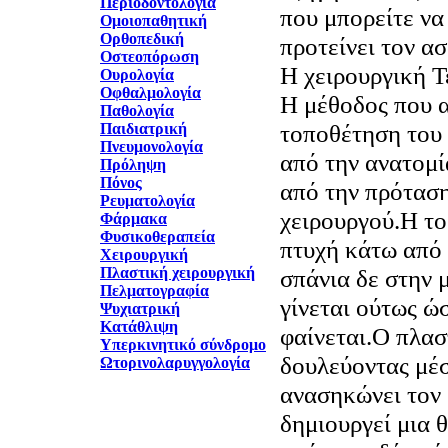
Περιοδοντολογία
που μπορείτε να 
Ομοιοπαθητική
Ορθοπεδική
προτείνει τον α
Οστεοπόρωση
Η χειρουργική Τ
Ουρολογία
Οφθαλμολογία
H μέθοδος που 
Παθολογία
τοποθέτηση του 
Παιδιατρική
Πνευμονολογία
από την ανατομί
Πρόληψη
Πόνος
από την πρόταση
Ρευματολογία
χειρουργού.Η το
Φάρμακα
Φυσικοθεραπεία
πτυχή κάτω από 
Χειρουργική
Πλαστική χειρουργική
σπάνια δε στην
Πελματογραφία
γίνεται ούτως ώ
Ψυχιατρική
Κατάθλιψη
φαίνεται.Ο πλασ
Υπερκινητικό σύνδρομο
δουλεύοντας μέ
Ωτορινολαρυγγολογία
ανασηκώνει τον 
δημιουργεί μια 