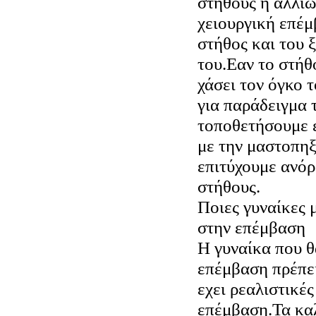
στήθους η αλλιώ
χειουργική επέμ
στήθος και του 
του.Εαν το στήθο
χάσει τον όγκο 
για παράδειγμα 
τοποθετήσουμε ε
με την μαστοπηξ
επιτύχουμε ανό
στήθους.
Ποιες γυναίκες
στην επέμβαση
Η γυναίκα που θ
επέμβαση πρέπει 
εχει ρεαλιστικές
επέμβαση.Τα κα