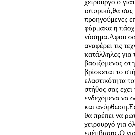
χειρουργό ο γιατ
ιστορικό,θα σας
προηγούμενες επ
φάρμακα η πάσχ
νόσημα.Αφου σας
αναφέρει τις τεχ
κατάλληλες για 
βασιζόμενος στ
βρίσκεται το στ
ελαστικότητα το
στήθος σας εχει
ενδεχόμενα να 
και ανόρθωση.Εσ
θα πρέπει να ρω
χειρουργό για ό
επέμβασης.Ο για