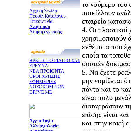
το νούμερο του 
Αρχική Σελίδα
ποικίλλουν ανάλ
Προφίλ Καταλόγου
εταιρεία κατασκ
Επικοινωνία
Αναζήτηση
4. Οι πλαστικοί 
Αίτηση εγγραφής
χρησιμοποιούν 
ενθέματα που έχ
οποία τα τοποθε
ΒΡΕΙΤΕ ΤΟ ΓΙΑΤΡΟ ΣΑΣ
σουτιέν δοκιμασ
ΕΡΕΥΝΑ
5. Να έχετε ρεα
ΝΕΑ ΠΡΟΪΟΝΤΑ
ΟΡΟΙ ΧΡΗΣΗΣ
μην νομίζεται ότ
ΕΦΗΜΕΡΙΕΣ
ΝΟΣΟΚΟΜΕΙΩΝ
πάντα και το κα
DRIVE ME
είναι πολύ μεγά
διαταρράσουν τ
επίσης είναι κα
Αγγειολογία
και στην κακή ε
Αλλεργιολογία