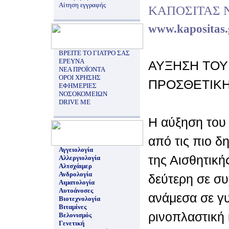
Αίτηση εγγραφής
ΚΑΠΟΣΙΤΑΣ 
www.kapositas.
ΒΡΕΙΤΕ ΤΟ ΓΙΑΤΡΟ ΣΑΣ
ΕΡΕΥΝΑ
ΑΥΞΗΣΗ ΤΟΥ
ΝΕΑ ΠΡΟΪΟΝΤΑ
ΟΡΟΙ ΧΡΗΣΗΣ
ΠΡΟΣΘΕΤΙΚ
ΕΦΗΜΕΡΙΕΣ
ΝΟΣΟΚΟΜΕΙΩΝ
DRIVE ME
Η αύξηση του 
από τις πιο δ
Αγγειολογία
της Αισθητική
Αλλεργιολογία
Αλτσχάιμερ
Ανδρολογία
δεύτερη σε σ
Αιματολογία
Αυτοάνοσες
ανάμεσα σε γ
Βιοτεχνολογία
Βιταμίνες
ρινοπλαστική 
Βελονισμός
Γενετική