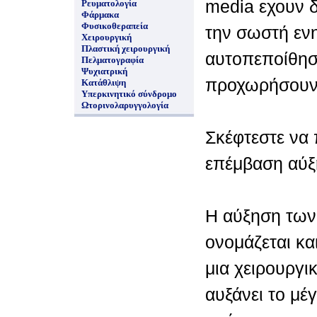
media εχουν δ
Ρευματολογία
Φάρμακα
Φυσικοθεραπεία
την σωστή εν
Χειρουργική
Πλαστική χειρουργική
αυτοπεποίθησ
Πελματογραφία
Ψυχιατρική
προχωρήσουν
Κατάθλιψη
Υπερκινητικό σύνδρομο
Ωτορινολαρυγγολογία
Σκέφτεστε να
επέμβαση αύξ
Η αύξηση των
ονομάζεται και
μια χειρουργ
αυξάνει το μέ