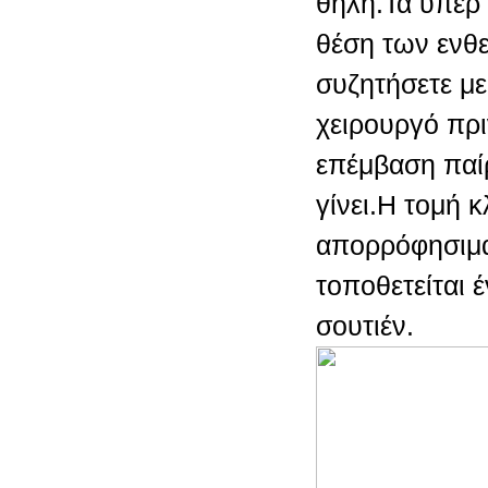
θηλή.Τα υπερ 
θέση των ενθε
συζητήσετε με
χειρουργό πρ
επέμβαση παίρ
γίνει.Η τομή κ
απορρόφησιμα
τοποθετείται έ
σουτιέν.