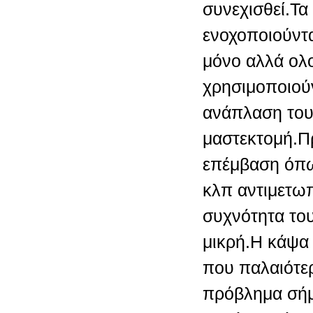
συνεχισθεί.Τα
ενοχοποιούντα
μόνο αλλά ολο
χρησιμοποιούν
ανάπλαση του
μαστεκτομή.Π
επέμβαση όπω
κλπ αντιμετωπ
συχνότητα του
μικρή.Η κάψα
που παλαιότε
πρόβλημα σήμ