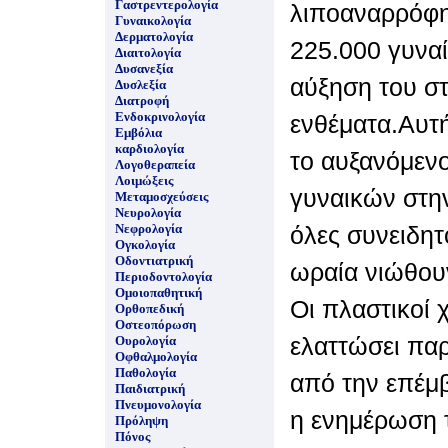
Γαστρεντερολογία
λιποαναρρόφη
Γυναικολογία
Δερματολογία
225.000 γυνα
Διαιτολογία
Δυσανεξία
αύξηση του σ
Δυσλεξία
Διατροφή
Ενδοκρινολογία
ενθέματα.Αυτ
Εμβόλια
καρδιολογία
το αυξανόμεν
Λογοθεραπεία
Λοιμώξεις
γυναικών στην
Μεταμοσχεύσεις
Νευρολογία
Νεφρολογία
όλες συνειδη
Ογκολογία
Οδοντιατρική
ωραία νιώθουν
Περιοδοντολογία
Ομοιοπαθητική
Οι πλαστικοί 
Ορθοπεδική
Οστεοπόρωση
ελαττώσει πα
Ουρολογία
Οφθαλμολογία
Παθολογία
από την επέμ
Παιδιατρική
Πνευμονολογία
η ενημέρωση 
Πρόληψη
Πόνος