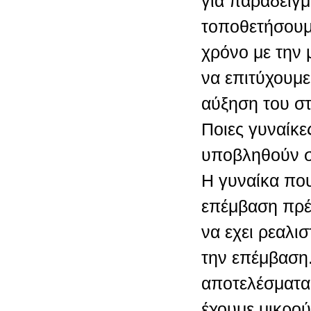
για παράδειγμ
τοποθετήσουμε
χρόνο με την 
να επιτύχουμ
αύξηση του σ
Ποιες γυναίκ
υποβληθούν 
Η γυναίκα πο
επέμβαση πρέπ
να εχει ρεαλι
την επέμβαση
αποτελέσματα
έχουμε μικρού