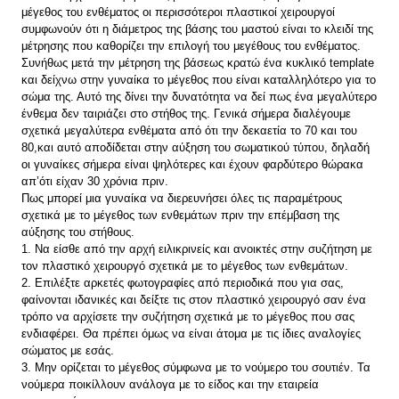
μέγεθος του ενθέματος οι περισσότεροι πλαστικοί χειρουργοί
συμφωνούν ότι η διάμετρος της βάσης του μαστού είναι το κλειδί της
μέτρησης που καθορίζει την επιλογή του μεγέθους του ενθέματος.
Συνήθως μετά την μέτρηση της βάσεως κρατώ ένα κυκλικό template
και δείχνω στην γυναίκα το μέγεθος που είναι καταλληλότερο για το
σώμα της. Αυτό της δίνει την δυνατότητα να δεί πως ένα μεγαλύτερο
ένθεμα δεν ταιριάζει στο στήθος της. Γενικά σήμερα διαλέγουμε
σχετικά μεγαλύτερα ενθέματα από ότι την δεκαετία το 70 και του
80,και αυτό αποδίδεται στην αύξηση του σωματικού τύπου, δηλαδή
οι γυναίκες σήμερα είναι ψηλότερες και έχουν φαρδύτερο θώρακα
απ’ότι είχαν 30 χρόνια πριν.
Πως μπορεί μια γυναίκα να διερευνήσει όλες τις παραμέτρους
σχετικά με το μέγεθος των ενθεμάτων πριν την επέμβαση της
αύξησης του στήθους.
1. Να είσθε από την αρχή ειλικρινείς και ανοικτές στην συζήτηση με
τον πλαστικό χειρουργό σχετικά με το μέγεθος των ενθεμάτων.
2. Επιλέξτε αρκετές φωτογραφίες από περιοδικά που για σας,
φαίνονται ιδανικές και δείξτε τις στον πλαστικό χειρουργό σαν ένα
τρόπο να αρχίσετε την συζήτηση σχετικά με το μέγεθος που σας
ενδιαφέρει. Θα πρέπει όμως να είναι άτομα με τις ίδιες αναλογίες
σώματος με εσάς.
3. Μην ορίζεται το μέγεθος σύμφωνα με το νούμερο του σουτιέν. Τα
νούμερα ποικίλλουν ανάλογα με το είδος και την εταιρεία