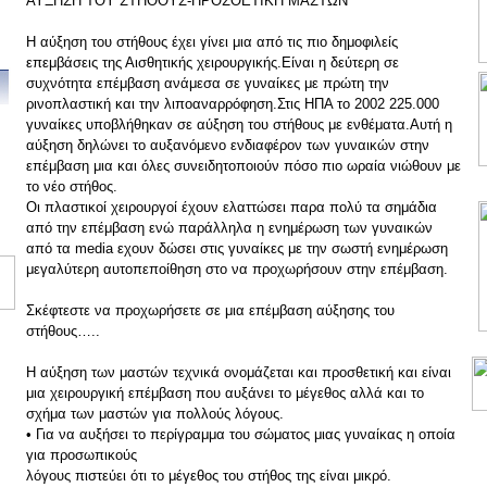
ΑΥΞΗΣΗ ΤΟΥ ΣΤΗΘΟΥΣ-ΠΡΟΣΘΕΤΙΚΗ ΜΑΣΤΩΝ
Η αύξηση του στήθους έχει γίνει μια από τις πιο δημοφιλείς
επεμβάσεις της Αισθητικής χειρουργικής.Είναι η δεύτερη σε
συχνότητα επέμβαση ανάμεσα σε γυναίκες με πρώτη την
ρινοπλαστική και την λιποαναρρόφηση.Στις ΗΠΑ το 2002 225.000
γυναίκες υποβλήθηκαν σε αύξηση του στήθους με ενθέματα.Αυτή η
αύξηση δηλώνει το αυξανόμενο ενδιαφέρον των γυναικών στην
επέμβαση μια και όλες συνειδητοποιούν πόσο πιο ωραία νιώθουν με
το νέο στήθος.
Οι πλαστικοί χειρουργοί έχουν ελαττώσει παρα πολύ τα σημάδια
από την επέμβαση ενώ παράλληλα η ενημέρωση των γυναικών
από τα media εχουν δώσει στις γυναίκες με την σωστή ενημέρωση
μεγαλύτερη αυτοπεποίθηση στο να προχωρήσουν στην επέμβαση.
Σκέφτεστε να προχωρήσετε σε μια επέμβαση αύξησης του
στήθους…..
Η αύξηση των μαστών τεχνικά ονομάζεται και προσθετική και είναι
μια χειρουργική επέμβαση που αυξάνει το μέγεθος αλλά και το
σχήμα των μαστών για πολλούς λόγους.
• Για να αυξήσει το περίγραμμα του σώματος μιας γυναίκας η οποία
για προσωπικούς
λόγους πιστεύει ότι το μέγεθος του στήθος της είναι μικρό.