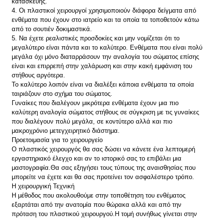
κατασκευής.
4. Οι πλαστικοί χειρουργοί χρησιμοποιούν διάφορα δείγματα από
ενθέματα που έχουν στο ιατρείο και τα οποία τα τοποθετούν κάτω
από το σουτιέν δοκιμαστικά.
5. Να έχετε ρεαλιστικές προσδοκίες και μην νομίζεται ότι το
μεγαλύτερο είναι πάντα και το καλύτερο. Ενθέματα που είναι πολύ
μεγάλα όχι μόνο διαταρράσουν την αναλογία του σώματος επίσης
είναι και επιρρεπή στην χαλάρωση και στην κακή εμφάνιση του
στήθους αργότερα.
Το καλύτερο λοιπόν είναι να διαλέξει κάποια ενθέματα τα οποία
ταιριάζουν στο σχήμα του σώματος.
Γυναίκες που διαλέγουν μικρότερα ενθέματα έχουν μια πιο
καλύτερη αναλογία σώματος στήθους σε σύγκριση με τις γυναίκες
που διαλέγουν πολύ μεγάλα, σε κοντύτερο αλλά και πιο
μακροχρόνιο μετεγχειρητικό διάστημα.
Προετοιμασία για το χειρουργείο
Ο πλαστικός χειρουργός θα σας δώσει να κάνετε ένα λεπτομερή
εργαστηριακό έλεγχο και αν το ιστορικό σας το επιβάλει μια
μαστογραφία.Θα σας εξηγήσει τους τύπους της αναισθησίας που
μπορείτε να έχετε και θα σας προτείνει τον ασφαλέστερο τρόπο.
Η χειρουργική Τεχνική
H μέθοδος που ακολουθούμε στην τοποθέτηση του ενθέματος
εξαρτάται από την ανατομία που θώρακα αλλά και από την
πρόταση του πλαστικού χειρουργού.Η τομή συνήθως γίνεται στην