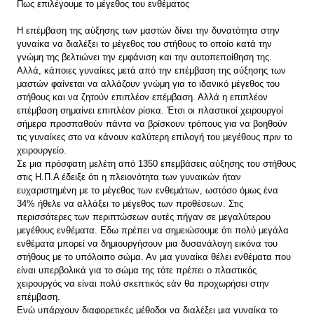
Πως επιλέγουμε το μέγεθος του ενθέματος
Η επέμβαση της αύξησης των μαστών δίνει την δυνατότητα στην
γυναίκα να διαλέξει το μέγεθος του στήθους το οποίο κατά την
γνώμη της βελτιώνει την εμφάνιση και την αυτοπεποίθηση της.
Αλλά, κάποιες γυναίκες μετά από την επέμβαση της αύξησης των
μαστών φαίνεται να αλλάζουν γνώμη για το ιδανικό μέγεθος του
στήθους και να ζητούν επιπλέον επέμβαση. Αλλά η επιπλέον
επέμβαση σημαίνει επιπλέον ρίσκα. Έτσι οι πλαστικοί χειρουργοί
σήμερα προσπαθούν πάντα να βρίσκουν τρόπους για να βοηθούν
τις γυναίκες στο να κάνουν καλύτερη επιλογή του μεγέθους πριν το
χειρουργείο.
Σε μια πρόσφατη μελέτη από 1350 επεμβάσεις αύξησης του στήθους
στις Η.Π.Α έδειξε ότι η πλειονότητα των γυναικών ήταν
ευχαριστημένη με το μέγεθος των ενθεμάτων, ωστόσο όμως ένα
34% ήθελε να αλλάξει το μέγεθος των προθέσεων. Στις
περισσότερες των περιπτώσεων αυτές πήγαν σε μεγαλύτερου
μεγέθους ενθέματα. Εδω πρέπει να σημειώσουμε ότι πολύ μεγάλα
ενθέματα μπορεί να δημιουργήσουν μια δυσανάλογη εικόνα του
στήθους με το υπόλοιπο σώμα. Αν μια γυναίκα θέλει ενθέματα που
είναι υπερβολικά για το σώμα της τότε πρέπει ο πλαστικός
χειρουργός να είναι πολύ σκεπτικός εάν θα προχωρήσει στην
επέμβαση.
Ενώ υπάρχουν διαφορετικές μέθοδοι να διαλέξει μια γυναίκα το