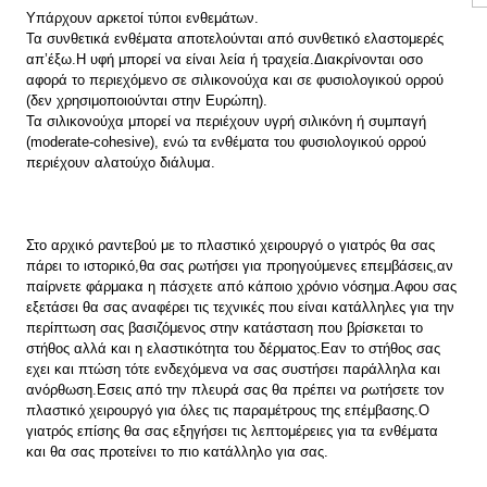
Υπάρχουν αρκετοί τύποι ενθεμάτων.
Τα συνθετικά ενθέματα αποτελούνται από συνθετικό ελαστομερές
απ’έξω.Η υφή μπορεί να είναι λεία ή τραχεία.Διακρίνονται οσο
αφορά το περιεχόμενο σε σιλικονούχα και σε φυσιολογικού ορρού
(δεν χρησιμοποιούνται στην Ευρώπη).
Τα σιλικονούχα μπορεί να περιέχουν υγρή σιλικόνη ή συμπαγή
(moderate-cohesive), ενώ τα ενθέματα του φυσιολογικού ορρού
περιέχουν αλατούχο διάλυμα.
Στο αρχικό ραντεβού με το πλαστικό χειρουργό ο γιατρός θα σας
πάρει το ιστορικό,θα σας ρωτήσει για προηγούμενες επεμβάσεις,αν
παίρνετε φάρμακα η πάσχετε από κάποιο χρόνιο νόσημα.Αφου σας
εξετάσει θα σας αναφέρει τις τεχνικές που είναι κατάλληλες για την
περίπτωση σας βασιζόμενος στην κατάσταση που βρίσκεται το
στήθος αλλά και η ελαστικότητα του δέρματος.Εαν το στήθος σας
εχει και πτώση τότε ενδεχόμενα να σας συστήσει παράλληλα και
ανόρθωση.Εσεις από την πλευρά σας θα πρέπει να ρωτήσετε τον
πλαστικό χειρουργό για όλες τις παραμέτρους της επέμβασης.Ο
γιατρός επίσης θα σας εξηγήσει τις λεπτομέρειες για τα ενθέματα
και θα σας προτείνει το πιο κατάλληλο για σας.