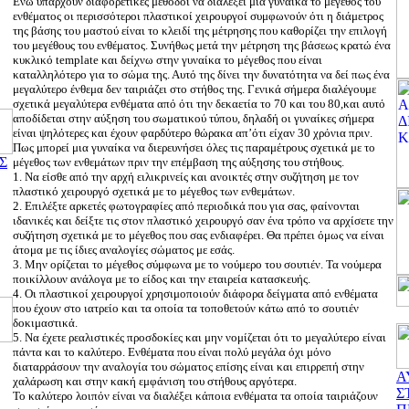
Ενώ υπάρχουν διαφορετικές μέθοδοι να διαλέξει μια γυναίκα το μέγεθος του
ενθέματος οι περισσότεροι πλαστικοί χειρουργοί συμφωνούν ότι η διάμετρος
της βάσης του μαστού είναι το κλειδί της μέτρησης που καθορίζει την επιλογή
του μεγέθους του ενθέματος. Συνήθως μετά την μέτρηση της βάσεως κρατώ ένα
κυκλικό template και δείχνω στην γυναίκα το μέγεθος που είναι
καταλληλότερο για το σώμα της. Αυτό της δίνει την δυνατότητα να δεί πως ένα
μεγαλύτερο ένθεμα δεν ταιριάζει στο στήθος της. Γενικά σήμερα διαλέγουμε
σχετικά μεγαλύτερα ενθέματα από ότι την δεκαετία το 70 και του 80,και αυτό
αποδίδεται στην αύξηση του σωματικού τύπου, δηλαδή οι γυναίκες σήμερα
είναι ψηλότερες και έχουν φαρδύτερο θώρακα απ’ότι είχαν 30 χρόνια πριν.
Πως μπορεί μια γυναίκα να διερευνήσει όλες τις παραμέτρους σχετικά με το
Σ
μέγεθος των ενθεμάτων πριν την επέμβαση της αύξησης του στήθους.
1. Να είσθε από την αρχή ειλικρινείς και ανοικτές στην συζήτηση με τον
πλαστικό χειρουργό σχετικά με το μέγεθος των ενθεμάτων.
2. Επιλέξτε αρκετές φωτογραφίες από περιοδικά που για σας, φαίνονται
ιδανικές και δείξτε τις στον πλαστικό χειρουργό σαν ένα τρόπο να αρχίσετε την
συζήτηση σχετικά με το μέγεθος που σας ενδιαφέρει. Θα πρέπει όμως να είναι
άτομα με τις ίδιες αναλογίες σώματος με εσάς.
3. Μην ορίζεται το μέγεθος σύμφωνα με το νούμερο του σουτιέν. Τα νούμερα
ποικίλλουν ανάλογα με το είδος και την εταιρεία κατασκευής.
4. Οι πλαστικοί χειρουργοί χρησιμοποιούν διάφορα δείγματα από ενθέματα
που έχουν στο ιατρείο και τα οποία τα τοποθετούν κάτω από το σουτιέν
δοκιμαστικά.
5. Να έχετε ρεαλιστικές προσδοκίες και μην νομίζεται ότι το μεγαλύτερο είναι
πάντα και το καλύτερο. Ενθέματα που είναι πολύ μεγάλα όχι μόνο
διαταρράσουν την αναλογία του σώματος επίσης είναι και επιρρεπή στην
Α
χαλάρωση και στην κακή εμφάνιση του στήθους αργότερα.
Σ
Το καλύτερο λοιπόν είναι να διαλέξει κάποια ενθέματα τα οποία ταιριάζουν