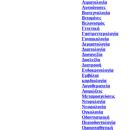
Αιματολογία
Αυτοάνοσες
Βιοτεχνολογία
Βιταμίνες
Βελονισμός
Γενετική
Γαστρεντερολογία
Γυναικολογία
Δερματολογία
Διαιτολογία
Δυσανεξία
Δυσλεξία
Διατροφή
Ενδοκρινολογία
Εμβόλια
καρδιολογία
Λογοθεραπεία
Λοιμώξεις
Μεταμοσχεύσεις
Νευρολογία
Νεφρολογία
Ογκολογία
Οδοντιατρική
Περιοδοντολογία
Ομοιοπαθητική