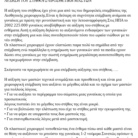
ΑΥΞΗΣΗ ΤΟΥ ΣΤΗΘΟΥΣ-ΠΡΟΣΘΕΤΙΚΗ ΜΑΣΤΩΝ
Η αύξηση του στήθους έχει γίνει μια από τις πιο δημοφιλείς επεμβάσεις της
Αισθητικής χειρουργικής.Είναι η δεύτερη σε συχνότητα επέμβαση ανάμεσα σε
γυναίκες με πρώτη την ρινοπλαστική και την λιποαναρρόφηση.Στις ΗΠΑ το
2002 225.000 γυναίκες υποβλήθηκαν σε αύξηση του στήθους με
ενθέματα.Αυτή η αύξηση δηλώνει το αυξανόμενο ενδιαφέρον των γυναικών
στην επέμβαση μια και όλες συνειδητοποιούν πόσο πιο ωραία νιώθουν με το
νέο στήθος.
Οι πλαστικοί χειρουργοί έχουν ελαττώσει παρα πολύ τα σημάδια από την
επέμβαση ενώ παράλληλα η ενημέρωση των γυναικών από τα media εχουν
δώσει στις γυναίκες με την σωστή ενημέρωση μεγαλύτερη αυτοπεποίθηση στο
να προχωρήσουν στην επέμβαση.
Σκέφτεστε να προχωρήσετε σε μια επέμβαση αύξησης του στήθους…..
Η αύξηση των μαστών τεχνικά ονομάζεται και προσθετική και είναι μια
χειρουργική επέμβαση που αυξάνει το μέγεθος αλλά και το σχήμα των μαστών
για πολλούς λόγους.
• Για να αυξήσει το περίγραμμα του σώματος μιας γυναίκας η οποία για
προσωπικούς
λόγους πιστεύει ότι το μέγεθος του στήθος της είναι μικρό.
• Για να βελτιώσει την ελάττωση που είχε το στήθος μετά την εγκυμοσύνη της.
• Για να φέρει σε ισορροπία τους δυο μαστούς της.
• Για επανορθωτικούς λόγος μετά από μαστεκτομή.
Οι πλαστικοί χειρουργοί τοποθετώντας ένα ένθεμα πίσω από κάθε μαστό είναι
σε θέση να αυξάνουν το μπούστο της γυναίκας 1-2 νούμερα.Συνεπώς εφόσων η