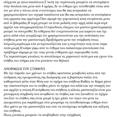
ελέγχεται με ηπια παυσίπονα.Σ’αυτή την περίπτωση μπορείτε να επιστρέψετε
ww
στην δουλειά σας μετα από 4 ημέρες.Αν το ένθεμα εχει τοποθετηθεί πίσω από
w
τον μυ τότε ο πόνος είναι εντονότερος που θα σας αναγκάσει να
ww
χρησιμοποιήσετε πιο ισχυρά παυσίπονα και θα σας αναγκάσει να επιστρέψετε
ww
στη εργασία σας αργότερα.Όσο αφορά την γυμναστική αυτή επιτρέπεται μετα
ww
από 4 εβδομάδες.Η τομή μπορεί να είναι ροδαλή στην αρχή αλλά σιγά-σιγά
αρχίζει και αποχρωματίζεται.Ο περιοδικός έλεγχος του μαστου (μαστογραφία)
ww
μπορεί να συνεχισθεί.Τα ενθέματα δεν ενοχοποιούνται για καρκίνο και όχι
w
μόνο αλλά ολοι γνωρίζουμε ότι χρησιμοποιούνται για την ανάπλαση του
ww
στήθους μετα την μαστεκτομή.Προβλήματα μετα την επέμβαση όπως
ww
λοίμωξη,αιμάτωμα κλπ αντιμετωπίζονται και η συχνότητα τους είναι παρα
w
πολύ μικρή.Η κάψα γύρω από το ένθεμα που παλαιότερα αποτελούσε ένα
ww
πρόβλημα σήμερα με την νεας γενιάς ενθέματα εχει περιορισθεί πολύ.
w
Τις περισσότερες γυναίκες το αποτέλεσμα τις χαροποιεί πολύ μια και εχουν ένα
w
στήθος πιο πλήρες και ένα μπούστο πιο θηλυκό.
w
ΑΝΟΡΘΩΣΗ ΤΟΥ ΣΤΗΘΟΥΣ
ho
Με την πάροδο των χρόνων το στήθος υφίσταται μεταβολές κάτω από την
w
επίδραση της εγκυμοσύνης,της διατροφής και η βαρύτητα παίζει ένα
w
καθοριστικό ρόλο στην θέση και το σχήμα του στήθους.Καθώς το δέρμα χάνει
w
την ελαστικότητα του το στήθος χάνει το σχήμα του αλλά και την σπαργή του
ww
και αρχίζει η πτώση.Η ανόρθωση του στήθους η αλλιώς μαστοπηξία είναι μια
nu
χειουργική επέμβαση που ανορθώνει το στήθος και του ξαναδίνει το σχήμα
po
του.Εαν το στήθος σας είναι μικρό ή έχει χάσει τον όγκο του μετα τις
εγκυμοσύνες για παράδειγμα τότε μπορούμε να τοποθετήσουμε ενθέμα στον
w
ίδιο χρόνο με την μαστοπηξία και ετσι να επιτύχουμε ανόρθωση και αύξηση
ww
του στήθους.
ww
Ποιες γυναίκες μπορούν να υποβληθούν στην επέμβαση