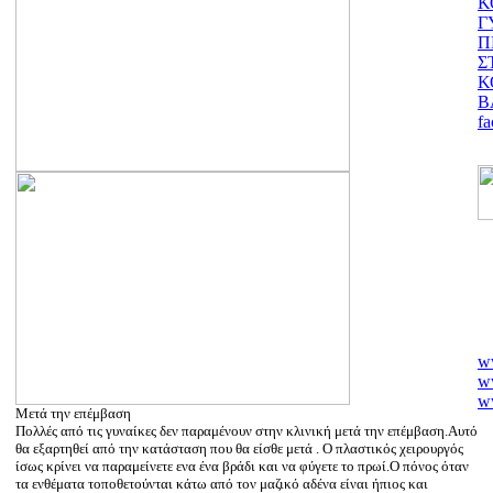
Κ
Γ
Π
Σ
Κ
Β
fa
w
ww
w
ww
Μετά την επέμβαση
ww
Πολλές από τις γυναίκες δεν παραμένουν στην κλινική μετά την επέμβαση.Αυτό
θα εξαρτηθεί από την κατάσταση που θα είσθε μετά . Ο πλαστικός χειρουργός
w
ίσως κρίνει να παραμείνετε ενα ένα βράδι και να φύγετε το πρωί.Ο πόνος όταν
ww
τα ενθέματα τοποθετούνται κάτω από τον μαζικό αδένα είναι ήπιος και
w