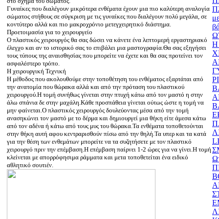
Π
στο σχήμα του σώματος.
Γυναίκες που διαλέγουν μικρότερα ενθέματα έχουν μια πιο καλύτερη αναλογία
Π
σώματος στήθους σε σύγκριση με τις γυναίκες που διαλέγουν πολύ μεγάλα, σε
μ
κοντύτερο αλλά και πιο μακροχρόνιο μετεγχειρητικό διάστημα.
β
Προετοιμασία για το χειρουργείο
Ω
Ο πλαστικός χειρουργός θα σας δώσει να κάνετε ένα λεπτομερή εργαστηριακό
Η
έλεγχο και αν το ιστορικό σας το επιβάλει μια μαστογραφία.Θα σας εξηγήσει
Χ
τους τύπους της αναισθησίας που μπορείτε να έχετε και θα σας προτείνει τον
Α
ασφαλέστερο τρόπο.
Γ
Η χειρουργική Τεχνική
H μέθοδος που ακολουθούμε στην τοποθέτηση του ενθέματος εξαρτάται από
Ρ
την ανατομία που θώρακα αλλά και από την πρόταση του πλαστικού
Β
χειρουργού.Η τομή συνήθως γίνεται στην πτυχή κάτω από τον μαστό η στην
Α
άλω σπάνια δε στην μαχάλη.Κάθε προσπάθεια γίνεται ούτως ώστε η τομή να
Β
μην φαίνεται.Ο πλαστικός χειρουργός δουλεύοντας μέσα από την τομή
Ε
ανασηκώνει τον μαστό με το δέρμα και δημιουργεί μια θήκη είτε άμεσα κάτω
Π
από τον αδένα ή κάτω από τους μυς του θώρακα.Τα ενθέματα τοποθετούνται
Λ
στην θήκη αυτή αφου κεντραρισθούν πίσω από την θηλή.Τα υπερ και τα κατά
L
για την θέση των ενθεμάτων μπορείτε να τα συζητήσετε με τον πλαστικό
χειρουργό πριν την επέμβαση.Η επέμβαση παίρνει 1-2 ώρες για να γίνει.Η τομή
Σ
κλείνεται με απορρόφησιμα ράμματα και μετα τοποθετείται ένα ειδικό
Ω
αθλητικό σουτιέν.
Π
B
Α
Σ
Ε
Λ