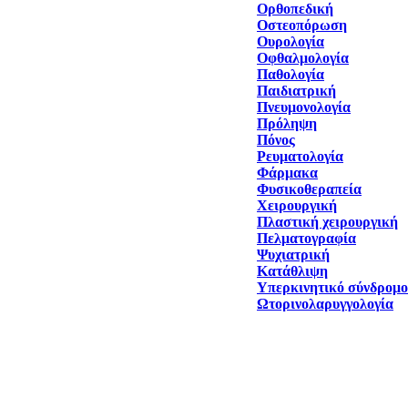
Ορθοπεδική
Οστεοπόρωση
Ουρολογία
Οφθαλμολογία
Παθολογία
Παιδιατρική
Πνευμονολογία
Πρόληψη
Πόνος
Ρευματολογία
Φάρμακα
Φυσικοθεραπεία
Χειρουργική
Πλαστική χειρουργική
Πελματογραφία
Ψυχιατρική
Κατάθλιψη
Υπερκινητικό σύνδρομο
Ωτορινολαρυγγολογία