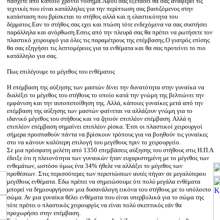
πάσχετε από κάποιο χρόνιο νόσημα.Αφου σας εξετάσει θα σας αναφέρει τις
τεχνικές που είναι κατάλληλες για την περίπτωση σας βασιζόμενος στην
κατάσταση που βρίσκεται το στήθος αλλά και η ελαστικότητα του
δέρματος.Εαν το στήθος σας εχει και πτώση τότε ενδεχόμενα να σας συστήσει
παράλληλα και ανόρθωση.Εσεις από την πλευρά σας θα πρέπει να ρωτήσετε τον
πλαστικό χειρουργό για όλες τις παραμέτρους της επέμβασης.Ο γιατρός επίσης
θα σας εξηγήσει τις λεπτομέρειες για τα ενθέματα και θα σας προτείνει το πιο
κατάλληλο για σας.
Πως επιλέγουμε το μέγεθος του ενθέματος
Η επέμβαση της αύξησης των μαστών δίνει την δυνατότητα στην γυναίκα να
διαλέξει το μέγεθος του στήθους το οποίο κατά την γνώμη της βελτιώνει την
εμφάνιση και την αυτοπεποίθηση της. Αλλά, κάποιες γυναίκες μετά από την
επέμβαση της αύξησης των μαστών φαίνεται να αλλάζουν γνώμη για το
ιδανικό μέγεθος του στήθους και να ζητούν επιπλέον επέμβαση. Αλλά η
επιπλέον επέμβαση σημαίνει επιπλέον ρίσκα. Έτσι οι πλαστικοί χειρουργοί
σήμερα προσπαθούν πάντα να βρίσκουν τρόπους για να βοηθούν τις γυναίκες
στο να κάνουν καλύτερη επιλογή του μεγέθους πριν το χειρουργείο.
Σε μια πρόσφατη μελέτη από 1350 επεμβάσεις αύξησης του στήθους στις Η.Π.Α
έδειξε ότι η πλειονότητα των γυναικών ήταν ευχαριστημένη με το μέγεθος των
ενθεμάτων, ωστόσο όμως ένα 34% ήθελε να αλλάξει το μέγεθος των
προθέσεων. Στις περισσότερες των περιπτώσεων αυτές πήγαν σε μεγαλύτερου
μεγέθους ενθέματα. Εδω πρέπει να σημειώσουμε ότι πολύ μεγάλα ενθέματα
μπορεί να δημιουργήσουν μια δυσανάλογη εικόνα του στήθους με το υπόλοιπο
σώμα. Αν μια γυναίκα θέλει ενθέματα που είναι υπερβολικά για το σώμα της
τότε πρέπει ο πλαστικός χειρουργός να είναι πολύ σκεπτικός εάν θα
προχωρήσει στην επέμβαση.