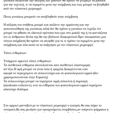
γυναίκα σκέφτεται την αύξηση των μαστών θα πρέπει να γνωρίζει τα βασικά
για την τεχνική, τι να περιμένει μετα την επέμβαση και πως μπορεί να βοηθηθεί
από τον πλαστικό χειρουργό.
Ποιες γυναίκες μπορούν να υποβληθούν στην επέμβαση
Η αύξηση του στήθους μπορεί και αυξάνει την εμφάνιση και την
αυτοπεποίθηση της γυναίκας αλλά δεν θα πρέπει η γυναίκα να νομίζει ότι
μπορεί να φθάσει σε ιδανικά πρότυπα που εχει στο μυαλό της ή να φαντάζεται
ότι οι άνθρωποι δίπλα της θα την βλέπουν διαφορετικά.Πριν αποφασίσει μια
τέτοια επέμβαση θα πρέπει να σκεφθεί για το τι πρέπει να περιμένει μετα την
επέμβαση και όλα αυτά να τα συζητήσει με τον πλαστικό χειρουργό.
Τύποι ενθεμάτων
Υπάρχουν αρκετοί τύποι ενθεμάτων.
Τα συνθετικά ενθέματα αποτελούνται από συνθετικό ελαστομερές
απ’έξω.Η υφή μπορεί να είναι λεία ή τραχεία.Διακρίνονται οσο
αφορά το περιεχόμενο σε σιλικονούχα και σε φυσιολογικού ορρού (δεν
χρησιμοποιούνται στην Ευρώπη).
Τα σιλικονούχα μπορεί να περιέχουν υγρή σιλικόνη ή συμπαγή
(moderate-cohesive), ενώ τα ενθέματα του φυσιολογικού ορρού περιέχουν
αλατούχο διάλυμα.
Στο αρχικό ραντεβού με το πλαστικό χειρουργό ο γιατρός θα σας πάρει το
ιστορικό,θα σας ρωτήσει για προηγούμενες επεμβάσεις,αν παίρνετε φάρμακα η