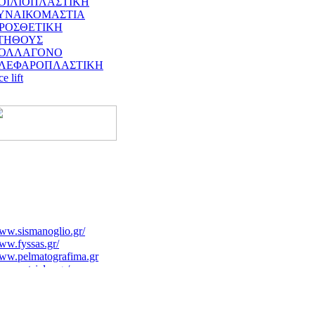
ΟΙΛΙΟΠΛΑΣΤΙΚΗ
ΥΝΑΙΚΟΜΑΣΤΙΑ
ΡΟΣΘΕΤΙΚΗ
ΤΗΘΟΥΣ
ΟΛΛΑΓΟΝΟ
ΛΕΦΑΡΟΠΛΑΣΤΙΚΗ
ce lift
ww.sismanoglio.gr/
w.fyssas.gr/
ww.pelmatografima.gr
w.patsialas.gr/
w.kapositas.gr/index.php
ww.gynaecology.com.cy/gr.htm
w.ophthalmiatreio.gr/
ww.e-surg.gr/index.htm