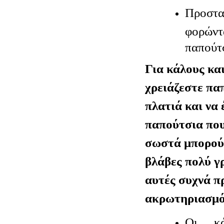
Προστα
φορών
παπούτ
Για κάλους κα
χρειάζεστε πα
πλατιά και να 
παπούτσια που
σωστά μπορού
βλάβες πολύ γ
αυτές συχνά π
ακρωτηριασμό 
Οι κά