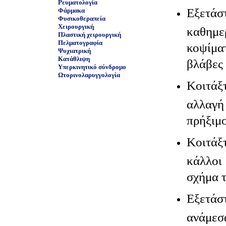
Ρευματολογία
Εξετά
Φάρμακα
Φυσικοθεραπεία
Χειρουργική
καθημ
Πλαστική χειρουργική
Πελματογραφία
κοψίμ
Ψυχιατρική
Κατάθλιψη
βλάβες
Υπερκινητικό σύνδρομο
Ωτορινολαρυγγολογία
Κοιτάξ
αλλα
πρήξιμο
Κοιτά
κάλλο
σχήμα τ
Εξετά
ανάμεσ