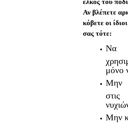
έλκος του ποδ
Αν βλέπετε αρ
κόβετε οι ίδιο
σας τότε:
Να 
χρησι
μόνο 
Μην 
στις
νυχιώ
Μην κ