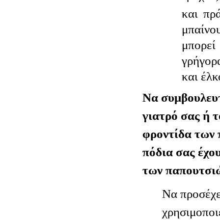
και πρ
μπαίνο
μπορε
γρήγορ
και έλκ
Να συμβουλευτ
γιατρό σας ή τ
φροντίδα των 
πόδια σας έχο
των παπουτσιώ
Να προσέχε
χρησιμοποι