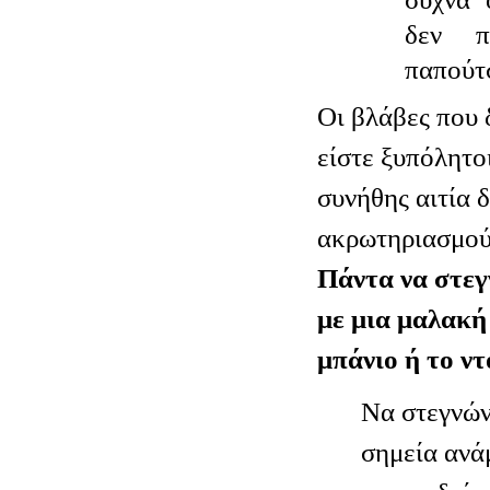
δεν π
παπούτ
Οι βλάβες που 
είστε ξυπόλητοι
συνήθης αιτία 
ακρωτηριασμού
Πάντα να στεγ
με μια μαλακή
μπάνιο ή το ντ
Να στεγνών
σημεία ανά