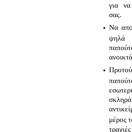
για να
σας.
Να απο
ψηλά
παπούτ
ανοικτά
Προτο
παπούτ
εσωτερ
σκληρά
αντικε
μέρος τ
τραχιές