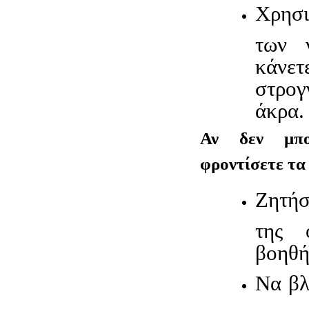
Χρησι
των 
κάνε
στρογ
άκρα.
Αν δεν μπο
φροντίσετε τα 
Ζητή
της ο
βοηθή
Να βλ