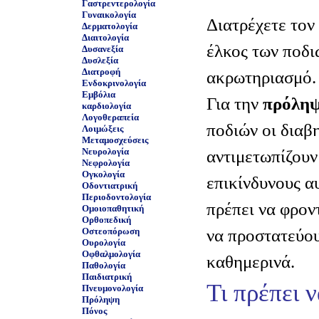
Γαστρεντερολογία
Γυναικολογία
Διατρέχετε τον
Δερματολογία
Διαιτολογία
έλκος των ποδι
Δυσανεξία
Δυσλεξία
Διατροφή
ακρωτηριασμό.
Ενδοκρινολογία
Εμβόλια
Για την
πρόλη
καρδιολογία
Λογοθεραπεία
ποδιών οι διαβ
Λοιμώξεις
Μεταμοσχεύσεις
Νευρολογία
αντιμετωπίζουν
Νεφρολογία
Ογκολογία
επικίνδυνους α
Οδοντιατρική
Περιοδοντολογία
πρέπει να φρον
Ομοιοπαθητική
Ορθοπεδική
να προστατεύου
Οστεοπόρωση
Ουρολογία
Οφθαλμολογία
καθημερινά.
Παθολογία
Παιδιατρική
Τι πρέπει 
Πνευμονολογία
Πρόληψη
Πόνος