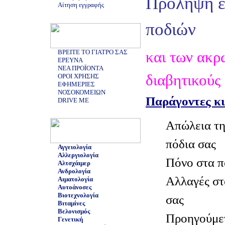
Πρόληψη έ
Αίτηση εγγραφής
ποδιών
ΒΡΕΙΤΕ ΤΟ ΓΙΑΤΡΟ ΣΑΣ
και των ακρ
ΕΡΕΥΝΑ
ΝΕΑ ΠΡΟΪΟΝΤΑ
διαβητικούς
ΟΡΟΙ ΧΡΗΣΗΣ
ΕΦΗΜΕΡΙΕΣ
ΝΟΣΟΚΟΜΕΙΩΝ
Παράγοντες κ
DRIVE ME
Απώλεια τη
πόδια σας
Αγγειολογία
Αλλεργιολογία
Πόνο στα π
Αλτσχάιμερ
Ανδρολογία
Αλλαγές στ
Αιματολογία
Αυτοάνοσες
Βιοτεχνολογία
σας
Βιταμίνες
Βελονισμός
Προηγούμεν
Γενετική