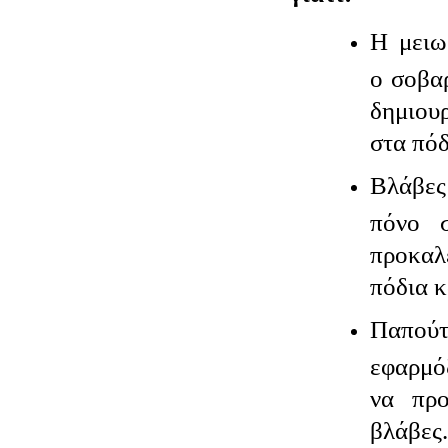
Η μειω
ο σοβα
δημιου
στα πόδ
Βλάβες
πόνο 
προκα
πόδια 
Παπο
εφαρμό
να προ
βλάβες.