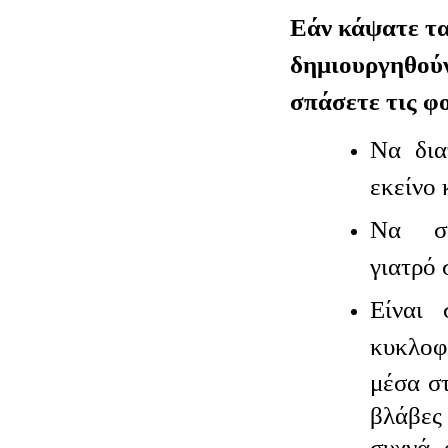
Εάν κάψατε τα
δημιουργηθού
σπάσετε τις φ
Να δια
εκείνο 
Να συ
γιατρό 
Είναι 
κυκλοφ
μέσα στ
βλάβε
συχνά 