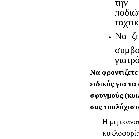
την 
ποδι
ταχτικ
Να ζη
συμβ
γιατρό
Να φροντίζετε
ειδικός για τα
σφυγμούς (κυκ
σας τουλάχιστ
Η μη ικανο
κυκλοφορία 