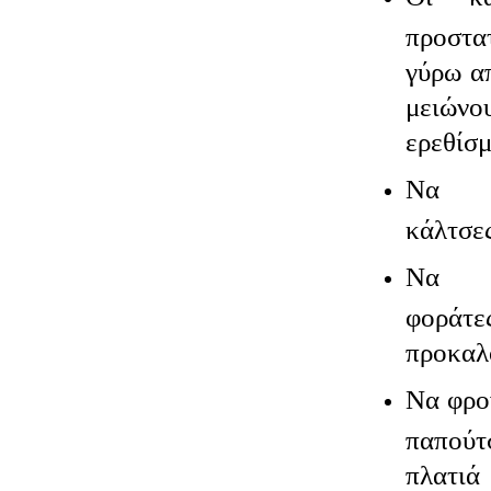
προστ
γύρω α
μειών
ερεθίσμ
Να φ
κάλτσε
Να σ
φοράτ
προκαλ
Να φρο
παπούτ
πλατιά