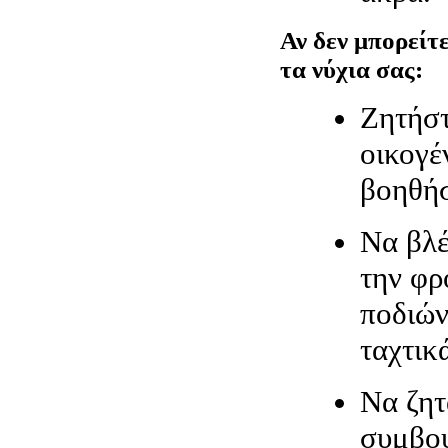
Αν δεν μπορείτε
τα νύχια σας:
Ζητήστ
οικογέ
βοηθήσ
Να βλέ
την φρ
ποδιών
ταχτικ
Να ζητ
συμβου