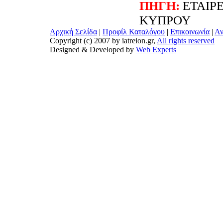
ΠΗΓΗ:
ΕΤΑΙΡΕ
ΚΥΠΡΟΥ
Αρχική Σελίδα
|
Προφίλ Καταλόγου
|
Επικοινωνία
|
Αν
Copyright (c) 2007 by iatreion.gr,
All rights reserved
Designed & Developed by
Web Experts