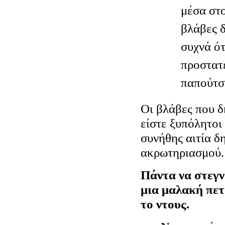
μέσα στο
βλάβες 
συχνά ότ
προστατ
παπούτσ
Οι βλάβες που δ
είστε ξυπόλητοι 
συνήθης αιτία δ
ακρωτηριασμού.
Πάντα να στεγν
μια μαλακή πετ
το ντους.