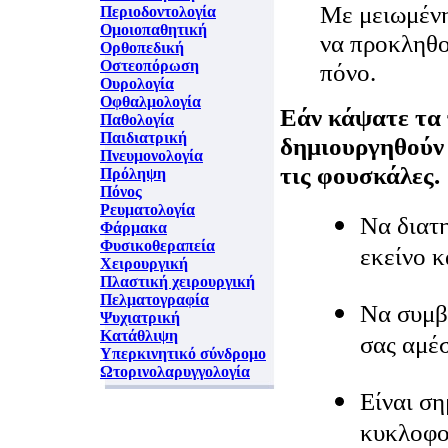
Με μειωμένη
Περιοδοντολογία
Ομοιοπαθητική
να προκληθο
Ορθοπεδική
Οστεοπόρωση
πόνο.
Ουρολογία
Οφθαλμολογία
Εάν κάψατε τα 
Παθολογία
Παιδιατρική
δημιουργηθούν
Πνευμονολογία
τις φουσκάλες.
Πρόληψη
Πόνος
Ρευματολογία
Να διατ
Φάρμακα
Φυσικοθεραπεία
εκείνο κ
Χειρουργική
Πλαστική χειρουργική
Πελματογραφία
Να συμβ
Ψυχιατρική
Κατάθλιψη
σας αμέ
Υπερκινητικό σύνδρομο
Ωτορινολαρυγγολογία
Είναι ση
κυκλοφο