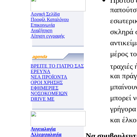
Προτού 
παπούτσι
Αρχική Σελίδα
εσωτερι
Προφίλ Καταλόγου
Επικοινωνία
σκληρά 
Αναζήτηση
Αίτηση εγγραφής
αντικείμ
μέρος το
τραχιές 
ΒΡΕΙΤΕ ΤΟ ΓΙΑΤΡΟ ΣΑΣ
ΕΡΕΥΝΑ
και πρά
ΝΕΑ ΠΡΟΪΟΝΤΑ
ΟΡΟΙ ΧΡΗΣΗΣ
μπαίνου
ΕΦΗΜΕΡΙΕΣ
ΝΟΣΟΚΟΜΕΙΩΝ
μπορεί 
DRIVE ME
γρήγορα
και έλκο
Αγγειολογία
Να συμβουλευτε
Αλλεργιολογία