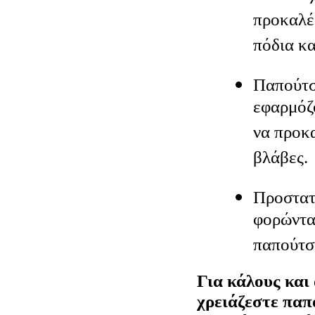
προκαλέ
πόδια κ
Παπούτσ
εφαρμόζ
να προκ
βλάβες.
Προστατ
φορώντα
παπούτσ
Για κάλους και
χρειάζεστε παπ