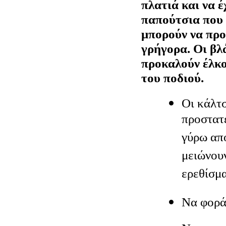
πλατιά και να έ
παπούτσια που
μπορούν να προ
γρήγορα. Οι βλ
προκαλούν έλκ
του ποδιού.
Οι κάλτ
προστατ
γύρω από
μειώνουν
ερεθίσμα
Να φορά