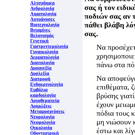
Αλτσχάιμερ
σας ή τον ειδικ
Ανδρολογία
Αιματολογία
ποδιών σας αν 
Αυτοάνοσες
πάθει βλάβη λ
Βιοτεχνολογία
Βιταμίνες
σας.
Βελονισμός
Γενετική
Να προσέχετ
Γαστρεντερολογία
Γυναικολογία
χρησιμοποιε
Δερματολογία
Διαιτολογία
πάνω στα πό
Δυσανεξία
Δυσλεξία
Να αποφεύγε
Διατροφή
Ενδοκρινολογία
επιθέματα, 
Εμβόλια
βρύσης γιατί
καρδιολογία
Λογοθεραπεία
έχουν μειωμ
Λοιμώξεις
Μεταμοσχεύσεις
πόδια τους κ
Νευρολογία
μη νιώσουν κ
Νεφρολογία
Ογκολογία
έστω και λί
Οδοντιατρική