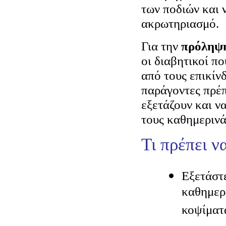
των ποδιών και 
ακρωτηριασμό.
Για την
πρόληψ
οι διαβητικοί π
από τους επικίν
παράγοντες πρέπ
εξετάζουν και ν
τους καθημερινά
Τι πρέπει ν
Εξετάστε
καθημερι
κοψίματα