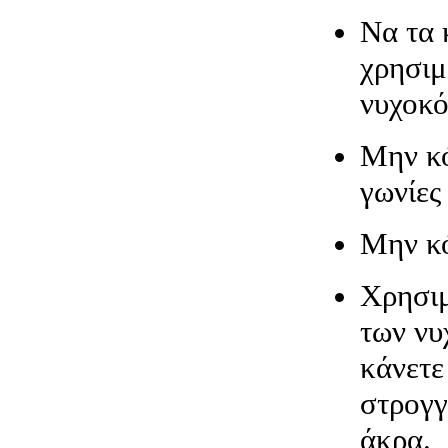
Να τα 
χρησιμ
νυχοκ
Μην κό
γωνίες
Μην κό
Χρησιμ
των νυ
κάνετε
στρογγ
άκρα.