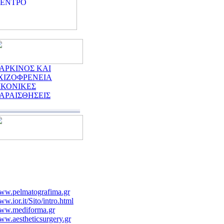
ΑΡΚΙΝΟΣ ΚΑΙ
ΧΙΖΟΦΡΕΝΕΙΑ
ΙΚΟΝΙΚΕΣ
ΑΡΑΙΣΘΗΣΕΙΣ
ww.pelmatografima.gr
w.ior.it/Sito/intro.html
ww.mediforma.gr
w.aestheticsurgery.gr