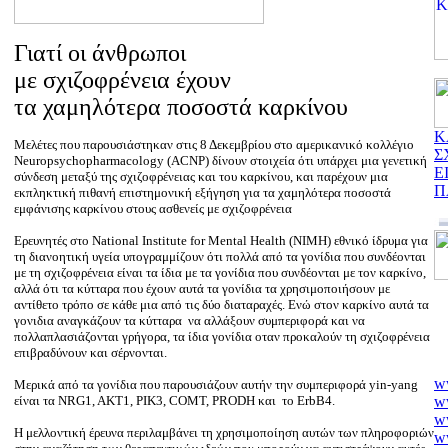
Γιατί οι άνθρωποι
με σχιζοφρένεια έχουν
τα χαμηλότερα ποσοστά καρκίνου
Κ
Μελέτες που παρουσιάστηκαν στις 8 Δεκεμβρίου στο αμερικανικό κολλέγιο
Σ
Neuropsychopharmacology (ACNP) δίνουν στοιχεία ότι υπάρχει μια γενετική
Ε
σύνδεση μεταξύ της σχιζοφρένειας και του καρκίνου, και παρέχουν μια
Π
εκπληκτική πιθανή επιστημονική εξήγηση για τα χαμηλότερα ποσοστά
εμφάνισης καρκίνου στους ασθενείς με σχιζοφρένεια
Eρευνητές στο National Institute for Mental Health (NIMH) εθνικό ίδρυμα για
τη διανοητική υγεία υπογραμμίζουν ότι πολλά από τα γονίδια που συνδέονται
με τη σχιζοφρένεια είναι τα ίδια με τα γονίδια που συνδέονται με τον καρκίνο,
αλλά ότι τα κύτταρα που έχουν αυτά τα γονίδια τα χρησιμοποιήσουν με
αντίθετο τρόπο σε κάθε μια από τις δύο διαταραχές. Ενώ στον καρκίνο αυτά τα
γονιδια αναγκάζουν τα κύτταρα να αλλάξουν συμπεριφορά και να
πολλαπλασιάζονται γρήγορα, τα ίδια γονίδια οταν προκαλούν τη σχιζοφρένεια
επιβραδύνουν και σέρνονται.
w
Μερικά από τα γονίδια που παρουσιάζουν αυτήν την συμπεριφορά yin-yang
ww
είναι τα NRG1, AKT1, PIK3, COMT, PRODH και το ErbB4.
w
H μελλοντική έρευνα περιλαμβάνει τη χρησιμοποίηση αυτών των πληροφοριών
ww