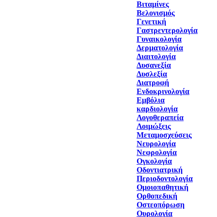
Βιταμίνες
Βελονισμός
Γενετική
Γαστρεντερολογία
Γυναικολογία
Δερματολογία
Διαιτολογία
Δυσανεξία
Δυσλεξία
Διατροφή
Ενδοκρινολογία
Εμβόλια
καρδιολογία
Λογοθεραπεία
Λοιμώξεις
Μεταμοσχεύσεις
Νευρολογία
Νεφρολογία
Ογκολογία
Οδοντιατρική
Περιοδοντολογία
Ομοιοπαθητική
Ορθοπεδική
Οστεοπόρωση
Ουρολογία