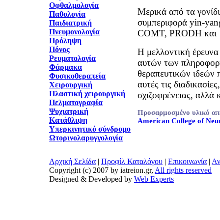
Οφθαλμολογία
Μερικά από τα γονίδ
Παθολογία
συμπεριφορά yin-yan
Παιδιατρική
Πνευμονολογία
COMT, PRODH και 
Πρόληψη
Πόνος
H μελλοντική έρευνα
Ρευματολογία
αυτών των πληροφορ
Φάρμακα
θεραπευτικών ιδεών 
Φυσικοθεραπεία
αυτές τις διαδικασίες
Χειρουργική
Πλαστική χειρουργική
σχιζοφρένειας, αλλά κ
Πελματογραφία
Ψυχιατρική
Προσαρμοσμένο υλικό απ
Κατάθλιψη
American College of Ne
Υπερκινητικό σύνδρομο
Ωτορινολαρυγγολογία
Αρχική Σελίδα
|
Προφίλ Καταλόγου
|
Επικοινωνία
|
Αν
Copyright (c) 2007 by iatreion.gr,
All rights reserved
Designed & Developed by
Web Experts