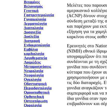
Βιταμίνες
Μελέτες που παρουσι
Βελονισμός
αμερικανικό κολλέγι
Γενετική
Γαστρεντερολογία
(ACNP) δίνουν στοιχε
Γυναικολογία
σύνδεση μεταξύ της σ
Δερματολογία
και παρέχουν μια εκ
Διαιτολογία
εξήγηση για τα χαμη
Δυσανεξία
καρκίνου στους ασθεν
Δυσλεξία
Διατροφή
Ενδοκρινολογία
Eρευνητές στο Nationa
Εμβόλια
(NIMH) εθνικό ίδρυμα
καρδιολογία
υπογραμμίζουν ότι πο
Λογοθεραπεία
συνδέονται με τη σχιζ
Λοιμώξεις
γονίδια που συνδέοντ
Μεταμοσχεύσεις
Νευρολογία
κύτταρα που έχουν αυ
Νεφρολογία
χρησιμοποιήσουν με 
Ογκολογία
τις δύο διαταραχές. 
Οδοντιατρική
γονιδια αναγκάζουν 
Περιοδοντολογία
Ομοιοπαθητική
συμπεριφορά και να 
Ορθοπεδική
ίδια γονίδια οταν πρ
Οστεοπόρωση
επιβραδύνουν και σέρ
Ουρολογία