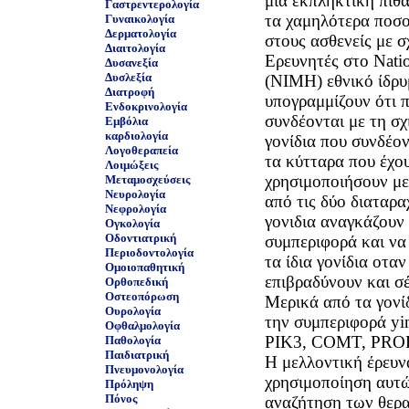
μια εκπληκτική πιθ
Γαστρεντερολογία
τα χαμηλότερα ποσο
Γυναικολογία
Δερματολογία
στους ασθενείς με σ
Διαιτολογία
Eρευνητές στο Nation
Δυσανεξία
Δυσλεξία
(NIMH) εθνικό ίδρυμ
Διατροφή
υπογραμμίζουν ότι 
Ενδοκρινολογία
συνδέονται με τη σχι
Εμβόλια
καρδιολογία
γονίδια που συνδέον
Λογοθεραπεία
τα κύτταρα που έχου
Λοιμώξεις
χρησιμοποιήσουν με
Μεταμοσχεύσεις
Νευρολογία
από τις δύο διαταρα
Νεφρολογία
γονιδια αναγκάζουν
Ογκολογία
Οδοντιατρική
συμπεριφορά και να
Περιοδοντολογία
τα ίδια γονίδια οτα
Ομοιοπαθητική
επιβραδύνουν και σ
Ορθοπεδική
Οστεοπόρωση
Μερικά από τα γονί
Ουρολογία
την συμπεριφορά yi
Οφθαλμολογία
PIK3, COMT, PROD
Παθολογία
Παιδιατρική
H μελλοντική έρευν
Πνευμονολογία
χρησιμοποίηση αυτ
Πρόληψη
Πόνος
αναζήτηση των θερ