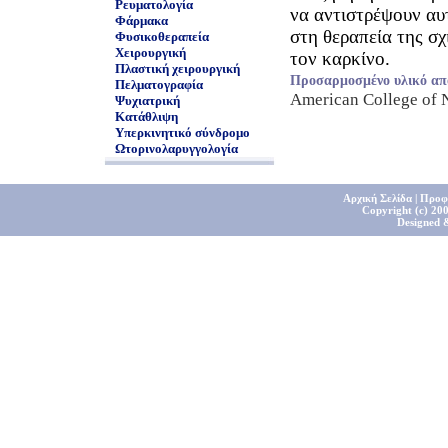
Ρευματολογία
να αντιστρέψουν αυτ
Φάρμακα
στη θεραπεία της σχ
Φυσικοθεραπεία
Χειρουργική
τον καρκίνο.
Πλαστική χειρουργική
Προσαρμοσμένο υλικό απ
Πελματογραφία
American College of
Ψυχιατρική
Κατάθλιψη
Υπερκινητικό σύνδρομο
Ωτορινολαρυγγολογία
Αρχική Σελίδα
|
Προφ
Copyright (c) 200
Designed 