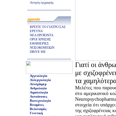
Αίτηση εγγραφής
ΒΡΕΙΤΕ ΤΟ ΓΙΑΤΡΟ ΣΑΣ
ΕΡΕΥΝΑ
ΝΕΑ ΠΡΟΪΟΝΤΑ
ΟΡΟΙ ΧΡΗΣΗΣ
ΕΦΗΜΕΡΙΕΣ
ΝΟΣΟΚΟΜΕΙΩΝ
DRIVE ME
Γιατί οι άνθρ
με σχιζοφρένε
Αγγειολογία
τα χαμηλότερ
Αλλεργιολογία
Αλτσχάιμερ
Μελέτες που παρουσ
Ανδρολογία
Αιματολογία
στο αμερικανικό κο
Αυτοάνοσες
Neuropsychopharma
Βιοτεχνολογία
στοιχεία ότι υπάρχε
Βιταμίνες
Βελονισμός
της σχιζοφρένειας κ
Γενετική