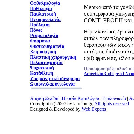
Οφθαλμολογία
Μερικά από τα γονίδ
Παθολογία
συμπεριφορά yin-yan
Παιδιατρική
Πνευμονολογία
COMT, PRODH και 
Πρόληψη
Πόνος
H μελλοντική έρευνα
Ρευματολογία
αυτών των πληροφορ
Φάρμακα
θεραπευτικών ιδεών 
Φυσικοθεραπεία
αυτές τις διαδικασίες
Χειρουργική
Πλαστική χειρουργική
σχιζοφρένειας, αλλά κ
Πελματογραφία
Ψυχιατρική
Προσαρμοσμένο υλικό απ
Κατάθλιψη
American College of Ne
Υπερκινητικό σύνδρομο
Ωτορινολαρυγγολογία
Αρχική Σελίδα
|
Προφίλ Καταλόγου
|
Επικοινωνία
|
Αν
Copyright (c) 2007 by iatreion.gr,
All rights reserved
Designed & Developed by
Web Experts