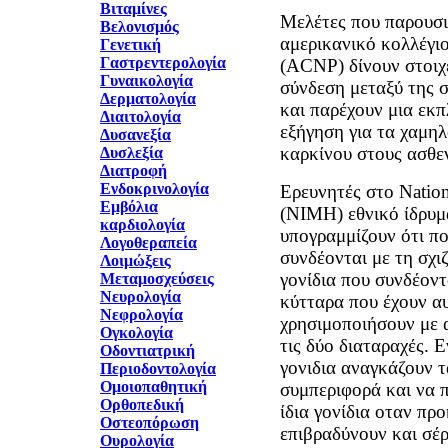
Βιταμίνες
Μελέτες που παρουσι
Βελονισμός
αμερικανικό κολλέγι
Γενετική
Γαστρεντερολογία
(ACNP) δίνουν στοιχε
Γυναικολογία
σύνδεση μεταξύ της σ
Δερματολογία
και παρέχουν μια εκ
Διαιτολογία
εξήγηση για τα χαμη
Δυσανεξία
καρκίνου στους ασθεν
Δυσλεξία
Διατροφή
Ενδοκρινολογία
Eρευνητές στο Nationa
Εμβόλια
(NIMH) εθνικό ίδρυμα
καρδιολογία
υπογραμμίζουν ότι πο
Λογοθεραπεία
συνδέονται με τη σχιζ
Λοιμώξεις
γονίδια που συνδέοντ
Μεταμοσχεύσεις
Νευρολογία
κύτταρα που έχουν αυ
Νεφρολογία
χρησιμοποιήσουν με 
Ογκολογία
τις δύο διαταραχές. 
Οδοντιατρική
γονιδια αναγκάζουν 
Περιοδοντολογία
Ομοιοπαθητική
συμπεριφορά και να 
Ορθοπεδική
ίδια γονίδια οταν πρ
Οστεοπόρωση
επιβραδύνουν και σέρ
Ουρολογία