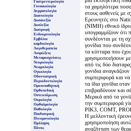
μια εκπληκτική πιθ
Γαστρεντερολογία
τα χαμηλότερα ποσο
Γυναικολογία
Δερματολογία
στους ασθενείς με σ
Διαιτολογία
Eρευνητές στο Nation
Δυσανεξία
Δυσλεξία
(NIMH) εθνικό ίδρυμ
Διατροφή
υπογραμμίζουν ότι 
Ενδοκρινολογία
συνδέονται με τη σχι
Εμβόλια
καρδιολογία
γονίδια που συνδέον
Λογοθεραπεία
τα κύτταρα που έχου
Λοιμώξεις
χρησιμοποιήσουν με
Μεταμοσχεύσεις
Νευρολογία
από τις δύο διαταρα
Νεφρολογία
γονιδια αναγκάζουν
Ογκολογία
Οδοντιατρική
συμπεριφορά και να
Περιοδοντολογία
τα ίδια γονίδια οτα
Ομοιοπαθητική
επιβραδύνουν και σ
Ορθοπεδική
Οστεοπόρωση
Μερικά από τα γονί
Ουρολογία
την συμπεριφορά yi
Οφθαλμολογία
PIK3, COMT, PROD
Παθολογία
Παιδιατρική
H μελλοντική έρευν
Πνευμονολογία
χρησιμοποίηση αυτ
Πρόληψη
Πόνος
αναζήτηση των θερ