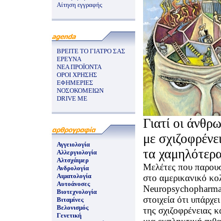
Αίτηση εγγραφής
ΒΡΕΙΤΕ ΤΟ ΓΙΑΤΡΟ ΣΑΣ
ΕΡΕΥΝΑ
ΝΕΑ ΠΡΟΪΟΝΤΑ
ΟΡΟΙ ΧΡΗΣΗΣ
ΕΦΗΜΕΡΙΕΣ
ΝΟΣΟΚΟΜΕΙΩΝ
DRIVE ME
Γιατί οι άνθρ
με σχιζοφρένε
Αγγειολογία
τα χαμηλότερ
Αλλεργιολογία
Αλτσχάιμερ
Μελέτες που παρουσ
Ανδρολογία
Αιματολογία
στο αμερικανικό κο
Αυτοάνοσες
Neuropsychopharma
Βιοτεχνολογία
στοιχεία ότι υπάρχε
Βιταμίνες
Βελονισμός
της σχιζοφρένειας κ
Γενετική