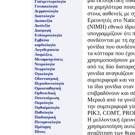
μια εκπληκτική πιθ
Γαστρεντερολογία
τα χαμηλότερα ποσο
Γυναικολογία
Δερματολογία
στους ασθενείς με σ
Διαιτολογία
Eρευνητές στο Nation
Δυσανεξία
Δυσλεξία
(NIMH) εθνικό ίδρυμ
Διατροφή
υπογραμμίζουν ότι 
Ενδοκρινολογία
συνδέονται με τη σχι
Εμβόλια
καρδιολογία
γονίδια που συνδέον
Λογοθεραπεία
τα κύτταρα που έχου
Λοιμώξεις
χρησιμοποιήσουν με
Μεταμοσχεύσεις
Νευρολογία
από τις δύο διαταρα
Νεφρολογία
γονιδια αναγκάζουν
Ογκολογία
Οδοντιατρική
συμπεριφορά και να
Περιοδοντολογία
τα ίδια γονίδια οτα
Ομοιοπαθητική
επιβραδύνουν και σ
Ορθοπεδική
Οστεοπόρωση
Μερικά από τα γονί
Ουρολογία
την συμπεριφορά yi
Οφθαλμολογία
PIK3, COMT, PROD
Παθολογία
Παιδιατρική
H μελλοντική έρευν
Πνευμονολογία
χρησιμοποίηση αυτ
Πρόληψη
Πόνος
αναζήτηση των θερ