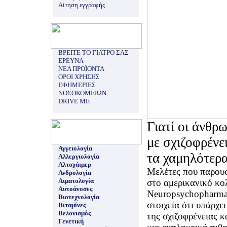
Αίτηση εγγραφής
ΒΡΕΙΤΕ ΤΟ ΓΙΑΤΡΟ ΣΑΣ
ΕΡΕΥΝΑ
ΝΕΑ ΠΡΟΪΟΝΤΑ
ΟΡΟΙ ΧΡΗΣΗΣ
ΕΦΗΜΕΡΙΕΣ
ΝΟΣΟΚΟΜΕΙΩΝ
DRIVE ME
Γιατί οι άνθρ
με σχιζοφρένε
Αγγειολογία
τα χαμηλότερ
Αλλεργιολογία
Αλτσχάιμερ
Μελέτες που παρουσ
Ανδρολογία
Αιματολογία
στο αμερικανικό κο
Αυτοάνοσες
Neuropsychopharma
Βιοτεχνολογία
στοιχεία ότι υπάρχε
Βιταμίνες
Βελονισμός
της σχιζοφρένειας κ
Γενετική