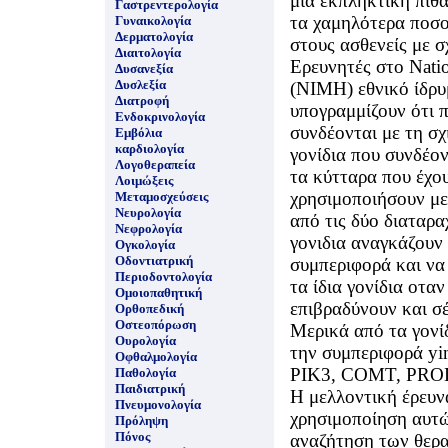
μια εκπληκτική πιθ
Γαστρεντερολογία
τα χαμηλότερα ποσο
Γυναικολογία
Δερματολογία
στους ασθενείς με σ
Διαιτολογία
Eρευνητές στο Nation
Δυσανεξία
Δυσλεξία
(NIMH) εθνικό ίδρυμ
Διατροφή
υπογραμμίζουν ότι 
Ενδοκρινολογία
συνδέονται με τη σχι
Εμβόλια
καρδιολογία
γονίδια που συνδέον
Λογοθεραπεία
τα κύτταρα που έχου
Λοιμώξεις
χρησιμοποιήσουν με
Μεταμοσχεύσεις
Νευρολογία
από τις δύο διαταρα
Νεφρολογία
γονιδια αναγκάζουν
Ογκολογία
Οδοντιατρική
συμπεριφορά και να
Περιοδοντολογία
τα ίδια γονίδια οτα
Ομοιοπαθητική
επιβραδύνουν και σ
Ορθοπεδική
Οστεοπόρωση
Μερικά από τα γονί
Ουρολογία
την συμπεριφορά yi
Οφθαλμολογία
PIK3, COMT, PROD
Παθολογία
Παιδιατρική
H μελλοντική έρευν
Πνευμονολογία
χρησιμοποίηση αυτ
Πρόληψη
Πόνος
αναζήτηση των θερ