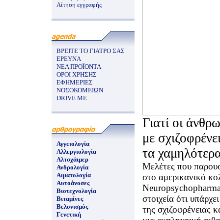
Αίτηση εγγραφής
ΒΡΕΙΤΕ ΤΟ ΓΙΑΤΡΟ ΣΑΣ
ΕΡΕΥΝΑ
ΝΕΑ ΠΡΟΪΟΝΤΑ
ΟΡΟΙ ΧΡΗΣΗΣ
ΕΦΗΜΕΡΙΕΣ
ΝΟΣΟΚΟΜΕΙΩΝ
DRIVE ME
Γιατί οι άνθρ
με σχιζοφρένε
Αγγειολογία
τα χαμηλότερ
Αλλεργιολογία
Αλτσχάιμερ
Μελέτες που παρουσ
Ανδρολογία
Αιματολογία
στο αμερικανικό κο
Αυτοάνοσες
Neuropsychopharma
Βιοτεχνολογία
στοιχεία ότι υπάρχε
Βιταμίνες
Βελονισμός
της σχιζοφρένειας κ
Γενετική