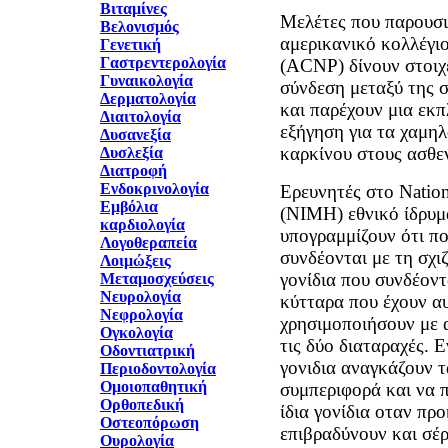
Βιταμίνες
Μελέτες που παρουσι
Βελονισμός
αμερικανικό κολλέγι
Γενετική
Γαστρεντερολογία
(ACNP) δίνουν στοιχε
Γυναικολογία
σύνδεση μεταξύ της σ
Δερματολογία
και παρέχουν μια εκ
Διαιτολογία
εξήγηση για τα χαμη
Δυσανεξία
καρκίνου στους ασθεν
Δυσλεξία
Διατροφή
Ενδοκρινολογία
Eρευνητές στο Nationa
Εμβόλια
(NIMH) εθνικό ίδρυμα
καρδιολογία
υπογραμμίζουν ότι πο
Λογοθεραπεία
συνδέονται με τη σχιζ
Λοιμώξεις
γονίδια που συνδέοντ
Μεταμοσχεύσεις
Νευρολογία
κύτταρα που έχουν αυ
Νεφρολογία
χρησιμοποιήσουν με 
Ογκολογία
τις δύο διαταραχές. 
Οδοντιατρική
γονιδια αναγκάζουν 
Περιοδοντολογία
Ομοιοπαθητική
συμπεριφορά και να 
Ορθοπεδική
ίδια γονίδια οταν πρ
Οστεοπόρωση
επιβραδύνουν και σέρ
Ουρολογία