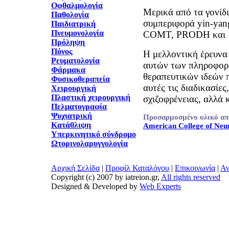
Οφθαλμολογία
Μερικά από τα γονίδ
Παθολογία
συμπεριφορά yin-yan
Παιδιατρική
Πνευμονολογία
COMT, PRODH και 
Πρόληψη
Πόνος
H μελλοντική έρευνα
Ρευματολογία
αυτών των πληροφορ
Φάρμακα
θεραπευτικών ιδεών 
Φυσικοθεραπεία
αυτές τις διαδικασίες
Χειρουργική
Πλαστική χειρουργική
σχιζοφρένειας, αλλά κ
Πελματογραφία
Ψυχιατρική
Προσαρμοσμένο υλικό απ
Κατάθλιψη
American College of Ne
Υπερκινητικό σύνδρομο
Ωτορινολαρυγγολογία
Αρχική Σελίδα
|
Προφίλ Καταλόγου
|
Επικοινωνία
|
Αν
Copyright (c) 2007 by iatreion.gr,
All rights reserved
Designed & Developed by
Web Experts