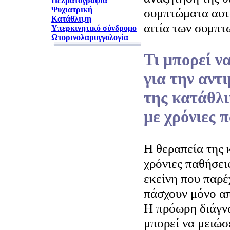
Πελματογραφία
Ψυχιατρική
συμπτώματα αυτά
Κατάθλιψη
αιτία των συμπτ
Υπερκινητικό σύνδρομο
Ωτορινολαρυγγολογία
Τι μπορεί να
για την αντ
της κατάθλ
με χρόνιες 
Η θεραπεία της 
χρόνιες παθήσει
εκείνη που παρέ
πάσχουν μόνο α
Η πρόωρη διάγνω
μπορεί να μειώσ