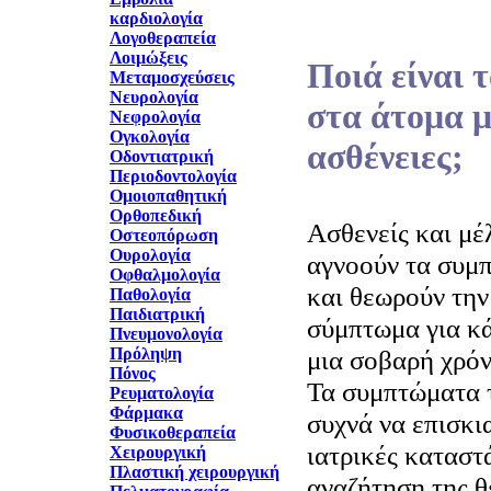
καρδιολογία
Λογοθεραπεία
Λοιμώξεις
Ποιά είναι
Μεταμοσχεύσεις
Νευρολογία
στα άτομα μ
Νεφρολογία
Ογκολογία
ασθένειες;
Οδοντιατρική
Περιοδοντολογία
Ομοιοπαθητική
Ορθοπεδική
Ασθενείς και μέ
Οστεοπόρωση
Ουρολογία
αγνοούν τα συμ
Οφθαλμολογία
και θεωρούν την
Παθολογία
Παιδιατρική
σύμπτωμα για κά
Πνευμονολογία
Πρόληψη
μια σοβαρή χρόν
Πόνος
Τα συμπτώματα τ
Ρευματολογία
Φάρμακα
συχνά να επισκι
Φυσικοθεραπεία
ιατρικές καταστ
Χειρουργική
Πλαστική χειρουργική
αναζήτηση της θ