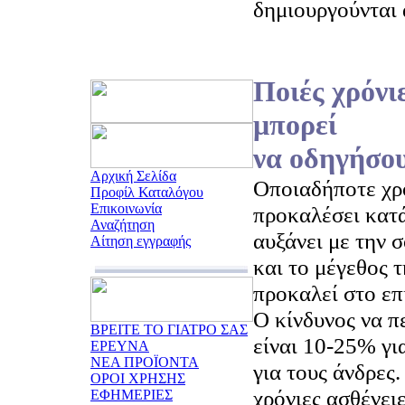
δημιουργούνται 
Ποιές χρόνι
μπορεί
να οδηγήσου
Αρχική Σελίδα
Οποιαδήποτε χρ
Προφίλ Καταλόγου
Επικοινωνία
προκαλέσει κατά
Αναζήτηση
αυξάνει με την 
Αίτηση εγγραφής
και το μέγεθος 
προκαλεί στο επ
Ο κίνδυνος να π
ΒΡΕΙΤΕ ΤΟ ΓΙΑΤΡΟ ΣΑΣ
είναι 10-25% γι
ΕΡΕΥΝΑ
ΝΕΑ ΠΡΟΪΟΝΤΑ
για τους άνδρες
ΟΡΟΙ ΧΡΗΣΗΣ
χρόνιες ασθένει
ΕΦΗΜΕΡΙΕΣ