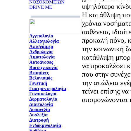
ΝΟΣΟΚΟΜΕΙΩΝ
υψηλότερο κίνδ
DRIVE ME
Η κατάθλιψη πο
χρόνια νοσήματα
ασθένεια, ιδιαί
Αγγειολογία
προκαλή πόνο, κ
Αλλεργιολογία
Αλτσχάιμερ
την κοινωνική ζ
Ανδρολογία
κατάθλιψη μπορε
Αιματολογία
Αυτοάνοσες
να προκαλέσει 
Βιοτεχνολογία
που στην συνέχε
Βιταμίνες
Βελονισμός
την απώλεια ενέ
Γενετική
Γαστρεντερολογία
τείνει επίσης να
Γυναικολογία
απομονώνονται 
Δερματολογία
Διαιτολογία
Δυσανεξία
Δυσλεξία
Διατροφή
Ενδοκρινολογία
Εμβόλια