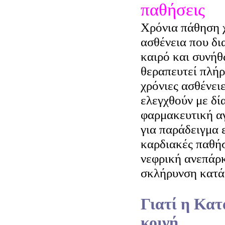
παθήσεις
Χρόνια πάθηση χ
ασθένεια που δι
καιρό και συνήθ
θεραπευτεί πλή
χρόνιες ασθένει
ελεγχθούν με δί
φαρμακευτική αγ
για παράδειγμα ε
καρδιακές παθήσε
νεφρική ανεπάρκε
σκλήρυνση κατά 
Γιατί η Κατ
κοινή