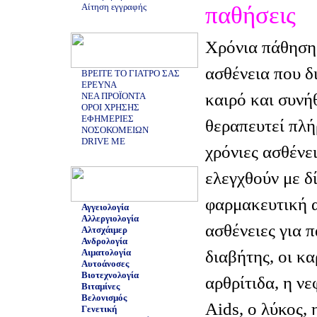
Αίτηση εγγραφής
παθήσεις
Χρόνια πάθηση 
ασθένεια που δ
ΒΡΕΙΤΕ ΤΟ ΓΙΑΤΡΟ ΣΑΣ
ΕΡΕΥΝΑ
καιρό και συνή
ΝΕΑ ΠΡΟΪΟΝΤΑ
ΟΡΟΙ ΧΡΗΣΗΣ
ΕΦΗΜΕΡΙΕΣ
θεραπευτεί πλή
ΝΟΣΟΚΟΜΕΙΩΝ
DRIVE ME
χρόνιες ασθένε
ελεγχθούν με δ
φαρμακευτική α
Αγγειολογία
Αλλεργιολογία
ασθένειες για π
Αλτσχάιμερ
Ανδρολογία
διαβήτης, οι κα
Αιματολογία
Αυτοάνοσες
Βιοτεχνολογία
αρθρίτιδα, η νε
Βιταμίνες
Βελονισμός
Aids, ο λύκος,
Γενετική