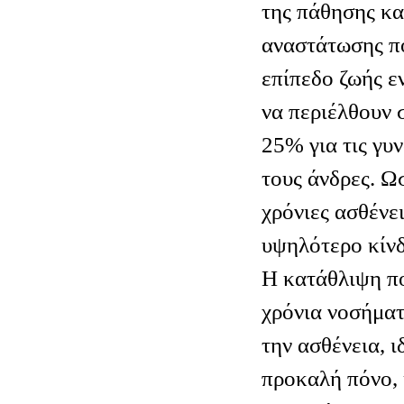
της πάθησης κα
αναστάτωσης π
επίπεδο ζωής ε
να περιέλθουν 
25% για τις γυ
τους άνδρες. Ω
χρόνιες ασθένε
υψηλότερο κίν
Η κατάθλιψη π
χρόνια νοσήματ
την ασθένεια, ι
προκαλή πόνο,