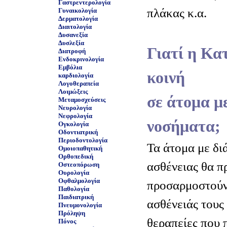
Γαστρεντερολογία
πλάκας κ.α.
Γυναικολογία
Δερματολογία
Διαιτολογία
Δυσανεξία
Δυσλεξία
Γιατί η Κα
Διατροφή
Ενδοκρινολογία
Εμβόλια
κοινή
καρδιολογία
Λογοθεραπεία
Λοιμώξεις
σε άτομα μ
Μεταμοσχεύσεις
Νευρολογία
Νεφρολογία
νοσήματα;
Ογκολογία
Οδοντιατρική
Περιοδοντολογία
Τα άτομα με δι
Ομοιοπαθητική
Ορθοπεδική
ασθένειας θα π
Οστεοπόρωση
Ουρολογία
Οφθαλμολογία
προσαρμοστούν 
Παθολογία
Παιδιατρική
ασθένειάς τους
Πνευμονολογία
Πρόληψη
θεραπείες που 
Πόνος