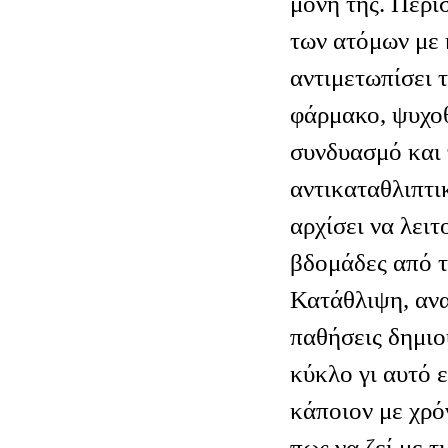
μόνη της. Περι
των ατόμων με 
αντιμετωπίσει 
φάρμακο, ψυχοθ
συνδυασμό και 
αντικαταθλιπτι
αρχίσει να λειτ
βδομάδες από τη
Κατάθλιψη, ανα
παθήσεις δημιο
κύκλο γι αυτό ε
κάποιον με χρό
πως να ζεί με τ