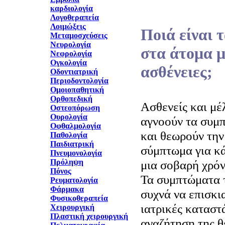
καρδιολογία
Λογοθεραπεία
Λοιμώξεις
Ποιά είναι
Μεταμοσχεύσεις
Νευρολογία
στα άτομα μ
Νεφρολογία
Ογκολογία
ασθένειες;
Οδοντιατρική
Περιοδοντολογία
Ομοιοπαθητική
Ορθοπεδική
Ασθενείς και μέ
Οστεοπόρωση
Ουρολογία
αγνοούν τα συμ
Οφθαλμολογία
και θεωρούν την
Παθολογία
Παιδιατρική
σύμπτωμα για κά
Πνευμονολογία
Πρόληψη
μια σοβαρή χρόν
Πόνος
Τα συμπτώματα τ
Ρευματολογία
Φάρμακα
συχνά να επισκι
Φυσικοθεραπεία
ιατρικές καταστ
Χειρουργική
Πλαστική χειρουργική
αναζήτηση της θ