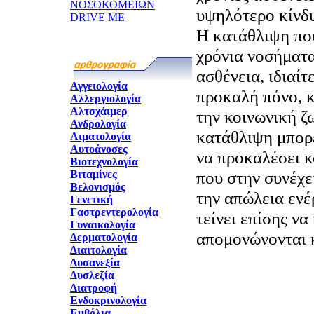
ΝΟΣΟΚΟΜΕΙΩΝ
υψηλότερο κίνδ
DRIVE ME
Η κατάθλιψη πο
χρόνια νοσήματα
ασθένεια, ιδιαί
Αγγειολογία
προκαλή πόνο, κ
Αλλεργιολογία
Αλτσχάιμερ
την κοινωνική ζ
Ανδρολογία
κατάθλιψη μπορε
Αιματολογία
Αυτοάνοσες
να προκαλέσει 
Βιοτεχνολογία
που στην συνέχε
Βιταμίνες
Βελονισμός
την απώλεια ενέ
Γενετική
Γαστρεντερολογία
τείνει επίσης να
Γυναικολογία
απομονώνονται 
Δερματολογία
Διαιτολογία
Δυσανεξία
Δυσλεξία
Διατροφή
Ενδοκρινολογία
Εμβόλια