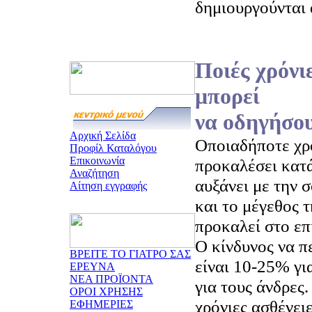
δημιουργούνται 
Ποιές χρόνι
μπορεί
να οδηγήσου
Αρχική Σελίδα
Οποιαδήποτε χρ
Προφίλ Καταλόγου
Επικοινωνία
προκαλέσει κατά
Αναζήτηση
αυξάνει με την 
Αίτηση εγγραφής
και το μέγεθος 
προκαλεί στο επ
Ο κίνδυνος να π
ΒΡΕΙΤΕ ΤΟ ΓΙΑΤΡΟ ΣΑΣ
είναι 10-25% γι
ΕΡΕΥΝΑ
ΝΕΑ ΠΡΟΪΟΝΤΑ
για τους άνδρες
ΟΡΟΙ ΧΡΗΣΗΣ
χρόνιες ασθένει
ΕΦΗΜΕΡΙΕΣ