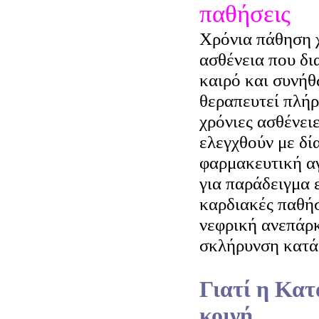
παθήσεις
Χρόνια πάθηση χ
ασθένεια που δι
καιρό και συνήθ
θεραπευτεί πλή
χρόνιες ασθένει
ελεγχθούν με δί
φαρμακευτική αγ
για παράδειγμα ε
καρδιακές παθήσε
νεφρική ανεπάρκε
σκλήρυνση κατά 
Γιατί η Κατ
κοινή