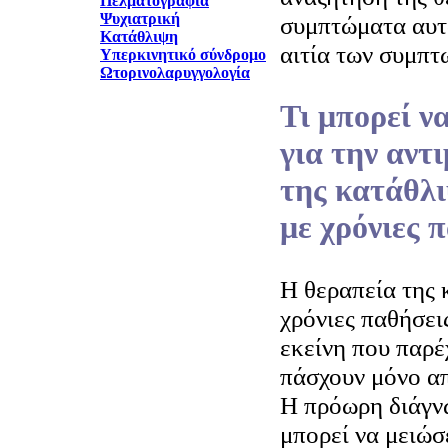
Πελματογραφία
Ψυχιατρική
συμπτώματα αυτά
Κατάθλιψη
αιτία των συμπτ
Υπερκινητικό σύνδρομο
Ωτορινολαρυγγολογία
Τι μπορεί να
για την αντ
της κατάθλ
με χρόνιες 
Η θεραπεία της 
χρόνιες παθήσει
εκείνη που παρέ
πάσχουν μόνο α
Η πρόωρη διάγνω
μπορεί να μειώσ