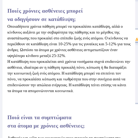
Ποιές χρόνιες ασθένειες μπορεί
να οδηγήσουν σε κατάθλιψη;
Οποιαδήποτε χρόνια πάθηση μπορεί να προκαλέσει κατάθλιψη, αλλά ο
κίνδυνος αυξάνει με την σοβαρότητα της πάθησης και το μέγεθος της
αναστάτωσης που προκαλεί στο επίπεδο ζωής ενός ατόμου. Ο κίνδυνος να
περιέλθουν σε κατάθλιψη είναι 10-25% για τις γυναίκες και 5-12% για τους
άνδρες. Ωστόσο τα άτομα με χρόνιες ασθένειες αντιμετωπίζουν έναν
υψηλότερο κίνδυνο μεταξύ 25-32%.
Η κατάθλιψη που προκαλείται από χρόνια νοσήματα συχνά επιδεινώνει την
ασθένεια, ιδιαίτερα αν η πάθηση προκαλή πόνο, κόπωση ή θα διαταράξει
την κοινωνική ζωή ενός ατόμου. Η κατάθλιψη μπορεί να επιτείνει τον
πόνο, να προκαλέσει κόπωση και νωθρότητα που στην συνέχεια αυτά να
επιδεινώσουν την απώλεια ενέργειας. Η κατάθλιψη τείνει επίσης να κάνει
τα άτομα να απομονώνονται κοινωνικά.
Ποιά είναι τα συμπτώματα
στα άτομα με χρόνιες ασθένειες;
Ασθενείς και μέλη των οικογενειών τους αγνοούν τα συμπτώματα της