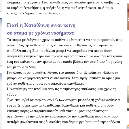
φαρμακευτική αγωγή. Τέτοιες ασθένειες για παράδειγμα είναι ο διαβήτης,
οι καρδιακές παθήσεις, η αρθρίτιδα, η νεφρική ανεπάρκεια, το Aids, ο
λύκος, η σκλήρυνση κατά πλάκας κ.α.
Γιατί η Κατάθλιψη είναι κοινή
σε άτομα με χρόνια νοσήματα;
Τα άτομα με διάγνωση χρόνιας ασθένειας θα πρέπει να προσαρμοστούν στις
απαιτήσεις της ασθένειάς τους καθώς και στις θεραπείες που πρέπει να
υποβάλλεται.. η ίδια η ασθένεια μπορεί να επηρεάσει ένα άτομο όσον
αφορά την κινητικότητα και την ανεξαρτησία του και να αλλάξει τον τρόπο
ζωή του καθώς και τον τρόπο με τον οποίο βλέπει τον εαυτό του ή τη σχέση
του με τους άλλους.
Για όλους τους παραπάνω λόγους ένα ποσοστό απελπισίας και θλίψης θα
μπορούσε να χαρακτηριστεί φυσιολογικό. Στην πραγματικότητα όμως μια
χρόνια ασθένεια μπορεί να προκαλέσει κατάθλιψη.
Η κατάθλιψη αποτελεί μια από τις συνηθέστερες επιπλοκές μιας χρόνιας
νόσου.
Έχει εκτιμηθεί ότι περίπου το 1/3 των ατόμων με σοβαρή χρόνια ασθένεια
εμφανίζει συμπτώματα κατάθλιψης. Κατάθλιψη και ασθένεια μπορούν
κάποιες φορές να παρουσιαστούν μαζί γιατί οι φυσικές αλλαγές που
σχετίζονται με την ασθένεια ενεργοποιούν την κατάθλιψη αφού το άτομο
αντιδρά ψυχολογικά στις δυσκολίες που δημιουργούνται από την ασθένεια .