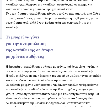
κατάθλιψης και θεωρούν την κατάθλιψη φυσιολογικό σύμπτωμα για
κάποιον που παλεύει με μια σοβαρή χρόνια ασθένεια.
Τα συμπτώματα της κατάθλιψης τείνουν συχνά να επισκιαστούν από άλλες
ιατρικές καταστάσεις, με αποτέλεσμα την αναζήτηση της θεραπείας για τα
συμπτώματα αυτά, αλλά όχι τη βαθειά αιτία των συμπτωμάτων: την
κατάθλιψη.
Τι μπορεί να γίνει
για την αντιμετώπιση
της κατάθλιψης σε άτομα
με χρόνιες παθήσεις;
Η θεραπεία της κατάθλιψης σε άτομα με χρόνιες παθήσεις είναι παρόμοια
με εκείνη που παρέχεται στα άτομα που πάσχουν μόνο από κατάθλιψη.
Η πρόωρη διάγνωση και η θεραπεία της μπορεί να μειώσει τον πόνο καθώς
και τον κίνδυνο των επιπλοκών όπως την αυτοκτονία.
Οι ασθενείς με χρόνια νοσήματα που λαμβάνουν παράλληλα θεραπεία για
την κατάθλιψη που πιθανόν βιώνουν την ίδια στιγμή συχνά έχουν μια
γενική βελτίωση της κατατάστασής τους, μια καλύτερη ποιότητα ζωής και
είναι πιο εύκολο για αυτούς να τηρήσουν τα θεραπευτικά τους σχέδια.
Αν τα συμπτωματα της κατάθλιψης σχετίζονται με την θεραπεία και