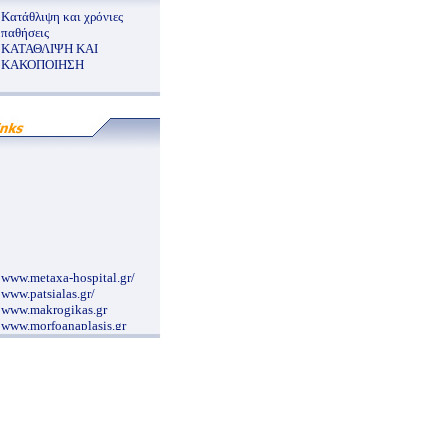
Κατάθλιψη και χρόνιες
παθήσεις
ΚΑΤΑΘΛΙΨΗ ΚΑΙ
ΚΑΚΟΠΟΙΗΣΗ
www.metaxa-hospital.gr/
www.patsialas.gr/
www.makrogikas.gr
www.morfoanaplasis.gr
www.e-surg.gr/index.htm
www.onasseio.gr/
www.pelmatografima.gr
www.pgna.gr/contact.htm
nutritionalcare.blogspot.com/2007/12/blog-
post_4591.html
www.ippokratio.gr/
www.a-antonopoulos.gr/greek/