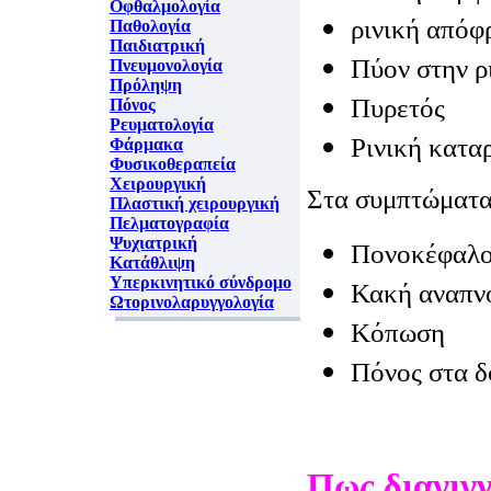
Οφθαλμολογία
ρινική απόφ
Παθολογία
Παιδιατρική
Πύον στην ρ
Πνευμονολογία
Πρόληψη
Πυρετός
Πόνος
Ρευματολογία
Ρινική κατα
Φάρμακα
Φυσικοθεραπεία
Χειρουργική
Στα συμπτώματα
Πλαστική χειρουργική
Πελματογραφία
Ψυχιατρική
Πονοκέφαλο
Κατάθλιψη
Υπερκινητικό σύνδρομο
Κακή αναπν
Ωτορινολαρυγγολογία
Κόπωση
Πόνος στα δ
Πως διαγιγ