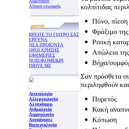
Αναζήτηση
κολπίτιδας περι
Αίτηση εγγραφής
Πόνο, πίεση
Φράξιμο της
ΒΡΕΙΤΕ ΤΟ ΓΙΑΤΡΟ ΣΑΣ
ΕΡΕΥΝΑ
Ρινική κατα
ΝΕΑ ΠΡΟΪΟΝΤΑ
ΟΡΟΙ ΧΡΗΣΗΣ
Απώλεια τη
ΕΦΗΜΕΡΙΕΣ
ΝΟΣΟΚΟΜΕΙΩΝ
Βήχα/συμφό
DRIVE ME
Σαν πρόσθετα σ
περιληφθούν κα
Αγγειολογία
Πυρετός
Αλλεργιολογία
Αλτσχάιμερ
Κακή αναπν
Ανδρολογία
Αιματολογία
Κόπωση
Αυτοάνοσες
Βιοτεχνολογία