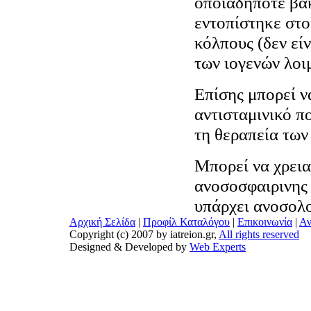
οποιαδήποτε βα
εντοπίστηκε στο
κόλπους (δεν εί
των ιογενών λοι
Επίσης μπορεί ν
αντισταμινικό π
τη θεραπεία των
Μπορεί να χρεια
ανοσοσφαιρινης 
υπάρχει ανοσολ
Αρχική Σελίδα
|
Προφίλ Καταλόγου
|
Επικοινωνία
|
Αν
Copyright (c) 2007 by iatreion.gr,
All rights reserved
Designed & Developed by
Web Experts