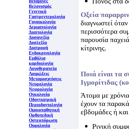
Πόνος στα δ
Βιταμίνες
Βελονισμός
Γενετική
Οξεία παραρρι
Γαστρεντερολογία
διαγνωστεί όταν
Γυναικολογία
Δερματολογία
περισσότερα συ
Διαιτολογία
Δυσανεξία
παρουσία παχειά
Δυσλεξία
κίτρινης.
Διατροφή
Ενδοκρινολογία
Εμβόλια
καρδιολογία
Λογοθεραπεία
Ποιά είναι τα 
Λοιμώξεις
Μεταμοσχεύσεις
Ιγμορίτιδας (κο
Νευρολογία
Νεφρολογία
Άτομα με χρόνια
Ογκολογία
Οδοντιατρική
έχουν τα παρακ
Περιοδοντολογία
Ομοιοπαθητική
εβδομάδες ή κα
Ορθοπεδική
Οστεοπόρωση
Ρινική συμ
Ουρολογία