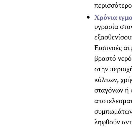
περισσότερο
Χρόνια ιγμο
υγρασία στο
εξασθενίσου
Εισπνοές ατ
βραστό νερό
στην περιοχή
κόλπων, χρ
σταγόνων ή 
αποτελεσματ
συμπωμάτων.
ληφθούν αντ