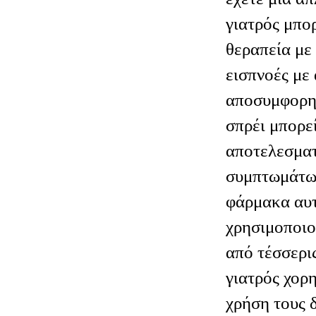
έχετε μια απ
γιατρός μπο
θεραπεία με
εισπνοές με
αποσυμφορητ
σπρέι μπορεί
αποτελεσματ
συμπτωμάτω
φάρμακα αυτ
χρησιμοποιο
από τέσσερις
γιατρός χορη
χρήση τους 