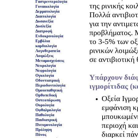
Γαστρεντερολογία
της ρινικής κοι
Γυναικολογία
Δερματολογία
Πολλά αντιβιοτ
Διαιτολογία
Δυσανεξία
για την αντιμε
Δυσλεξία
προβλήματος. Μ
Διατροφή
Ενδοκρινολογία
το 3-5% των ο
Εμβόλια
καρδιολογία
ρινικών λοιμώ
Λογοθεραπεία
Λοιμώξεις
σε αντιβιοτική 
Μεταμοσχεύσεις
Νευρολογία
Νεφρολογία
Υπάρχουν διάφ
Ογκολογία
Οδοντιατρική
ιγμορίτιδας (κ
Περιοδοντολογία
Ομοιοπαθητική
Ορθοπεδική
Οξεία Ιγμο
Οστεοπόρωση
Ουρολογία
εμφάνιση κ
Οφθαλμολογία
μπουκωμένη
Παθολογία
Παιδιατρική
περιοχή και
Πνευμονολογία
Πρόληψη
διαρκεί πά
Πόνος