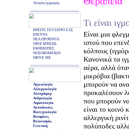
Θεραπεία
Αίτηση εγγραφής
Τι είναι ιγμ
ΒΡΕΙΤΕ ΤΟ ΓΙΑΤΡΟ ΣΑΣ
Είναι μια φλεγ
ΕΡΕΥΝΑ
ΝΕΑ ΠΡΟΪΟΝΤΑ
ιστού που επεν
ΟΡΟΙ ΧΡΗΣΗΣ
ΕΦΗΜΕΡΙΕΣ
κόλπους (ιγμόρ
ΝΟΣΟΚΟΜΕΙΩΝ
Κανονικά τα ιγ
DRIVE ME
αέρα, αλλά ότα
μικρόβια (βακτή
μπορούν να ανα
Αγγειολογία
Αλλεργιολογία
προκαλέσουν λ
Αλτσχάιμερ
Ανδρολογία
που μπορούν να
Αιματολογία
Αυτοάνοσες
είναι το κοινό
Βιοτεχνολογία
αλλεργική ρινίτ
Βιταμίνες
Βελονισμός
πολύποδες αλλά
Γενετική