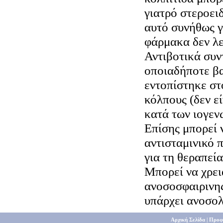
γιατρό στεροει
αυτό συνήθως γ
φάρμακα δεν λε
Αντιβοτικά συν
οποιαδήποτε β
εντοπίστηκε στ
κόλπους (δεν ε
κατά των ιογεν
Επίσης μπορεί 
αντισταμινικό 
για τη θεραπεί
Μπορεί να χρει
ανοσοσφαιρινης
υπάρχει ανοσο
Αρχική Σελίδα
|
Προφ