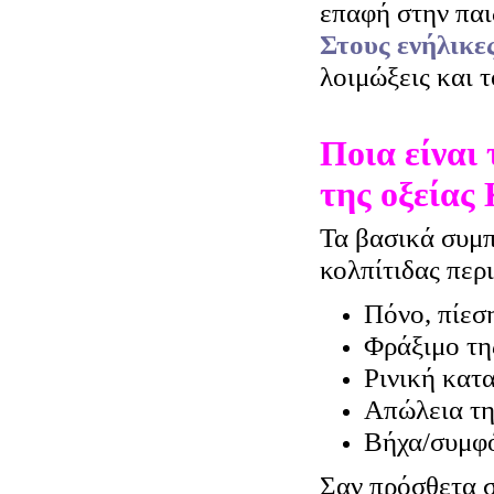
επαφή στην παι
Στους ενήλικε
λοιμώξεις και 
Ποια είναι
της οξείας
Τα βασικά συμπ
κολπίτιδας περ
Πόνο, πίεσ
Φράξιμο τη
Ρινική κατ
Απώλεια τη
Βήχα/συμφ
Σαν πρόσθετα 