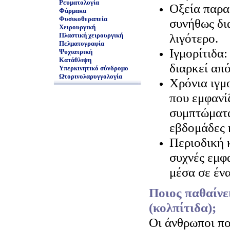
Ρευματολογία
Οξεία παρα
Φάρμακα
Φυσικοθεραπεία
συνήθως δι
Χειρουργική
λιγότερο.
Πλαστική χειρουργική
Πελματογραφία
Ιγμορίτιδα
Ψυχιατρική
Κατάθλιψη
διαρκεί απ
Υπερκινητικό σύνδρομο
Ωτορινολαρυγγολογία
Χρόνια ιγμ
που εμφανί
συμπτώματα
εβδομάδες 
Περιοδική 
συχνές εμφ
μέσα σε έν
Ποιος παθαίνε
(κολπίτιδα);
Οι άνθρωποι πο