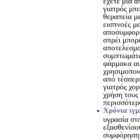
έχετε μια α
γιατρός μπο
θεραπεία μ
εισπνοές μ
αποσυμφορη
σπρέι μπορε
αποτελεσμα
συμπτωμάτω
φάρμακα αυ
χρησιμοποι
από τέσσερι
γιατρός χορ
χρήση τους 
περισσότερ
Χρόνια ιγμ
υγρασία στ
εξασθενίσου
συμφόρηση.