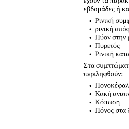
έχουν τα παρακ
εβδομάδες ή κ
Ρινική συμ
ρινική από
Πύον στην 
Πυρετός
Ρινική κατ
Στα συμπτώματ
περιληφθούν:
Πονοκέφαλ
Κακή αναπ
Κόπωση
Πόνος στα 