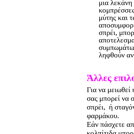
μια λεκάνη
κομπρέσσες
μύτης και 
αποσυμφορ
σπρέι, μπορ
αποτελεσμα
συμπωμάτων
ληφθούν αν
Άλλες επιλ
Για να μειωθεί
σας μπορεί να 
σπρέι, ή σταγ
φαρμάκου.
Εάν πάσχετε α
κολπίτιδα μπορ