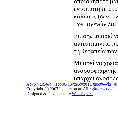
οποιαδήποτε βα
εντοπίστηκε στο
κόλπους (δεν εί
των ιογενών λοι
Επίσης μπορεί ν
αντισταμινικό π
τη θεραπεία των
Μπορεί να χρεια
ανοσοσφαιρινης 
υπάρχει ανοσολ
Αρχική Σελίδα
|
Προφίλ Καταλόγου
|
Επικοινωνία
|
Αν
Copyright (c) 2007 by iatreion.gr,
All rights reserved
Designed & Developed by
Web Experts