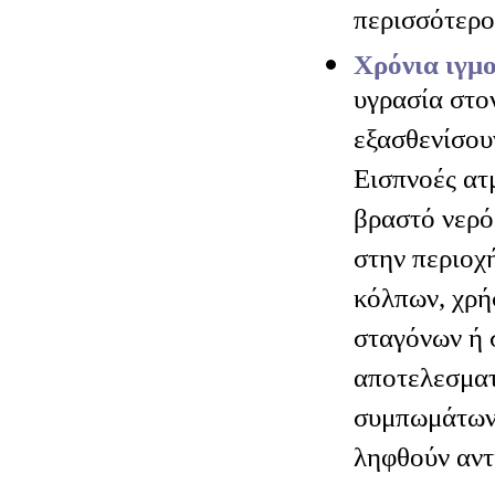
περισσότερο
Χρόνια ιγμο
υγρασία στο
εξασθενίσου
Εισπνοές ατ
βραστό νερό
στην περιοχή
κόλπων, χρ
σταγόνων ή 
αποτελεσματ
συμπωμάτων.
ληφθούν αντ