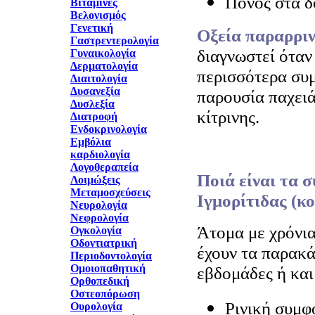
Πόνος στα δ
Βιταμίνες
Βελονισμός
Γενετική
Οξεία παραρρι
Γαστρεντερολογία
διαγνωστεί όταν
Γυναικολογία
Δερματολογία
περισσότερα συ
Διαιτολογία
Δυσανεξία
παρουσία παχειά
Δυσλεξία
κίτρινης.
Διατροφή
Ενδοκρινολογία
Εμβόλια
καρδιολογία
Λογοθεραπεία
Ποιά είναι τα 
Λοιμώξεις
Μεταμοσχεύσεις
Ιγμορίτιδας (κο
Νευρολογία
Νεφρολογία
Άτομα με χρόνια
Ογκολογία
Οδοντιατρική
έχουν τα παρακ
Περιοδοντολογία
Ομοιοπαθητική
εβδομάδες ή κα
Ορθοπεδική
Οστεοπόρωση
Ρινική συμ
Ουρολογία