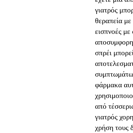
έχετε μια απ
γιατρός μπο
θεραπεία με
εισπνοές με
αποσυμφορητ
σπρέι μπορεί
αποτελεσματ
συμπτωμάτω
φάρμακα αυτ
χρησιμοποιο
από τέσσερις
γιατρός χορη
χρήση τους 