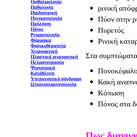
Οφθαλμολογία
ρινική απόφ
Παθολογία
Παιδιατρική
Πύον στην ρ
Πνευμονολογία
Πρόληψη
Πυρετός
Πόνος
Ρευματολογία
Ρινική κατα
Φάρμακα
Φυσικοθεραπεία
Χειρουργική
Στα συμπτώματα
Πλαστική χειρουργική
Πελματογραφία
Ψυχιατρική
Πονοκέφαλο
Κατάθλιψη
Υπερκινητικό σύνδρομο
Κακή αναπν
Ωτορινολαρυγγολογία
Κόπωση
Πόνος στα δ
Πως διαγιγ