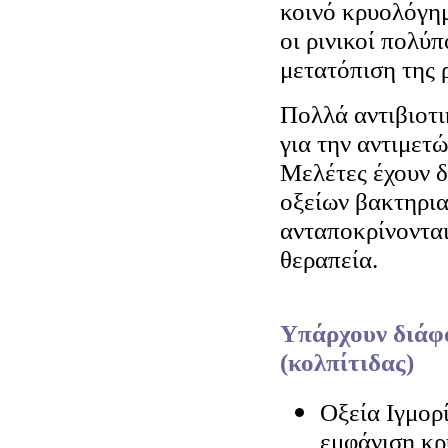
κοινό κρυολόγημ
οι ρινικοί πολύπ
μετατόπιση της 
Πολλά αντιβιοτι
για την αντιμετ
Μελέτες έχουν δ
οξείων βακτηρι
ανταποκρίνονται
θεραπεία.
Υπάρχουν διάφο
(κολπίτιδας)
Οξεία Ιγμορ
εμφάνιση κρ