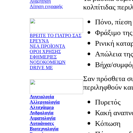
Αναζήτηση
κολπίτιδας περι
Αίτηση εγγραφής
Πόνο, πίεση
Φράξιμο της
ΒΡΕΙΤΕ ΤΟ ΓΙΑΤΡΟ ΣΑΣ
ΕΡΕΥΝΑ
Ρινική κατα
ΝΕΑ ΠΡΟΪΟΝΤΑ
ΟΡΟΙ ΧΡΗΣΗΣ
Απώλεια τη
ΕΦΗΜΕΡΙΕΣ
ΝΟΣΟΚΟΜΕΙΩΝ
Βήχα/συμφό
DRIVE ME
Σαν πρόσθετα σ
περιληφθούν κα
Αγγειολογία
Πυρετός
Αλλεργιολογία
Αλτσχάιμερ
Κακή αναπν
Ανδρολογία
Αιματολογία
Κόπωση
Αυτοάνοσες
Βιοτεχνολογία