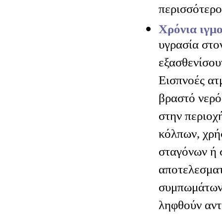
περισσότερο
Χρόνια ιγμο
υγρασία στο
εξασθενίσου
Εισπνοές ατ
βραστό νερό
στην περιοχή
κόλπων, χρ
σταγόνων ή 
αποτελεσματ
συμπωμάτων.
ληφθούν αντ