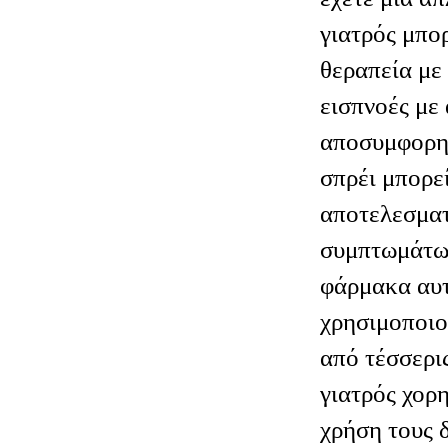
έχετε μια απ
γιατρός μπο
θεραπεία με
εισπνοές με
αποσυμφορητ
σπρέι μπορεί
αποτελεσματ
συμπτωμάτω
φάρμακα αυτ
χρησιμοποιο
από τέσσερις
γιατρός χορη
χρήση τους 