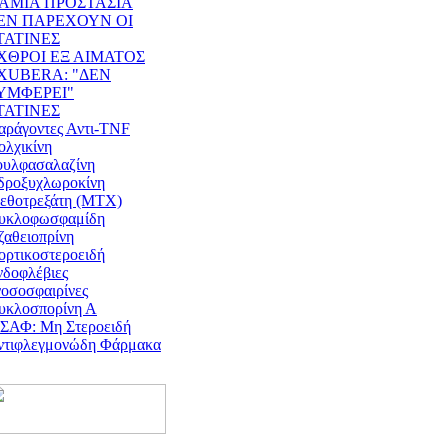
ΑΜΙΑ ΠΡΟΣΤΑΣΙΑ
ΕΝ ΠΑΡΕΧΟΥΝ ΟΙ
ΤΑΤΙΝΕΣ
ΧΘΡΟΙ ΕΞ ΑΙΜΑΤΟΣ
XUBERA: "ΔΕΝ
ΥΜΦΕΡΕΙ"
ΤΑΤΙΝΕΣ
αράγοντες Αντι-TNF
ολχικίνη
ουλφασαλαζίνη
δροξυχλωροκίνη
εθοτρεξάτη (ΜΤΧ)
υκλοφωσφαμίδη
ζαθειοπρίνη
ορτικοστεροειδή
νδοφλέβιες
νοσοσφαιρίνες
υκλοσπορίνη Α
ΣΑΦ: Μη Στεροειδή
ντιφλεγμονώδη Φάρμακα