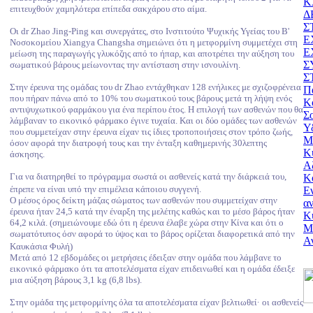
Κ
επιτευχθούν χαμηλότερα επίπεδα σακχάρου στο αίμα.
Δ
Σ
Οι dr Zhao Jing-Ping και συνεργάτες, στο Ινστιτούτο Ψυχικής Υγείας του Β'
Ε
Νοσοκομείου Xiangya Changsha σημειώνει ότι η μετφορμίνη συμμετέχει στη
E
μείωση της παραγωγής γλυκόζης από το ήπαρ, και αποτρέπει την αύξηση του
Σ
σωματικού βάρους μείωνοντας την αντίσταση στην ισνουλίνη.
Σ
Στην έρευνα της ομάδας του dr Zhao εντάχθηκαν 128 ενήλικες με σχιζοφρένεια
Π
που πήραν πάνω από το 10% του σωματικού τους βάρους μετά τη λήψη ενός
Κ
αντιψυχωτικού φαρμάκου για ένα περίπου έτος. Η επιλογή των ασθενών που θα
Σ
λάμβαναν το εικονικό φάρμακο έγινε τυχαία. Και οι δύο ομάδες των ασθενών
Υ
που συμμετείχαν στην έρευνα είχαν τις ίδιες τροποποιήσεις στον τρόπο ζωής,
Μ
όσον αφορά την διατροφή τους και την ένταξη καθημερινής 30λεπτης
Κ
άσκησης.
Α
Για να διατηρηθεί το πρόγραμμα σωστά οι ασθενείς κατά την διάρκειά του,
Κ
έπρεπε να είναι υπό την επιμέλεια κάποιου συγγενή.
Ε
Ο μέσος όρος δείκτη μάζας σώματος των ασθενών που συμμετείχαν στην
α
έρευνα ήταν 24,5 κατά την έναρξη της μελέτης καθώς και το μέσο βάρος ήταν
Κ
64,2 κιλά. (σημειώνουμε εδώ ότι η έρευνα έλαβε χώρα στην Κίνα και ότι ο
Μ
σωματότυπος όσν αφορά το ύψος και το βάρος ορίζεται διαφορετικά από την
Α
Καυκάσια Φυλή)
Μετά από 12 εβδομάδες οι μετρήσεις έδειξαν στην ομάδα που λάμβανε το
εικονικό φάρμακο ότι τα αποτελέσματα είχαν επιδεινωθεί και η ομάδα έδειξε
μια αύξηση βάρους 3,1 kg (6,8 lbs).
Στην ομάδα της μετφορμίνης όλα τα αποτελέσματα είχαν βελτιωθεί· οι ασθενείς