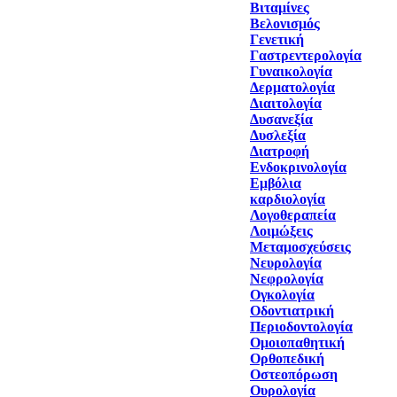
Βιταμίνες
Βελονισμός
Γενετική
Γαστρεντερολογία
Γυναικολογία
Δερματολογία
Διαιτολογία
Δυσανεξία
Δυσλεξία
Διατροφή
Ενδοκρινολογία
Εμβόλια
καρδιολογία
Λογοθεραπεία
Λοιμώξεις
Μεταμοσχεύσεις
Νευρολογία
Νεφρολογία
Ογκολογία
Οδοντιατρική
Περιοδοντολογία
Ομοιοπαθητική
Ορθοπεδική
Οστεοπόρωση
Ουρολογία