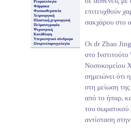
σε ασθενείς με 
Ρευματολογία
Φάρμακα
επιτευχθούν χα
Φυσικοθεραπεία
Χειρουργική
Πλαστική χειρουργική
σακχάρου στο α
Πελματογραφία
Ψυχιατρική
Κατάθλιψη
Υπερκινητικό σύνδρομο
Οι dr Zhao Jing
Ωτορινολαρυγγολογία
στο Ινστιτούτο
Νοσοκομείου X
σημειώνει ότι 
στη μείωση της
από το ήπαρ, κ
του σωματικού 
αντίσταση στην