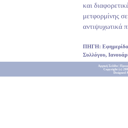
και διαφορετικ
μετφορμίνης σ
αντιψυχωτικά π
ΠΗΓΗ: Εφημερίδα 
Συλλόγου, Ιανουάρι
Αρχική Σελίδα
|
Προφ
Copyright (c) 200
Designed 