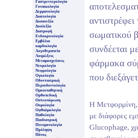
Γαστρεντερολογία
αποτελεσματ
Γυναικολογία
Δερματολογία
Διαιτολογία
αντιστρέφει
Δυσανεξία
Δυσλεξία
Διατροφή
σωματικού 
Ενδοκρινολογία
Εμβόλια
καρδιολογία
συνδέεται μ
Λογοθεραπεία
Λοιμώξεις
φάρμακα σύ
Μεταμοσχεύσεις
Νευρολογία
Νεφρολογία
που διεξάγετ
Ογκολογία
Οδοντιατρική
Περιοδοντολογία
Ομοιοπαθητική
Ορθοπεδική
Οστεοπόρωση
Η Μετφορμίνη, 
Ουρολογία
Οφθαλμολογία
με διάφορες εμ
Παθολογία
Παιδιατρική
Πνευμονολογία
Glucophage, χρ
Πρόληψη
Πόνος