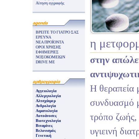
Αίτηση εγγραφής
ΒΡΕΙΤΕ ΤΟ ΓΙΑΤΡΟ ΣΑΣ
ΕΡΕΥΝΑ
η μετφορ
ΝΕΑ ΠΡΟΪΟΝΤΑ
ΟΡΟΙ ΧΡΗΣΗΣ
ΕΦΗΜΕΡΙΕΣ
στην απώλε
ΝΟΣΟΚΟΜΕΙΩΝ
DRIVE ME
αντιψυχωτι
Η θεραπεία 
Αγγειολογία
Αλλεργιολογία
συνδυασμό μ
Αλτσχάιμερ
Ανδρολογία
Αιματολογία
τρόπο ζωής,
Αυτοάνοσες
Βιοτεχνολογία
Βιταμίνες
υγιεινή διατ
Βελονισμός
Γενετική