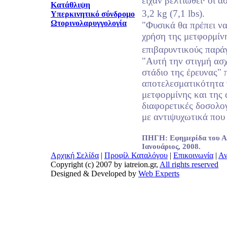
είχαν βελτιωθεί· οι 
Κατάθλιψη
3,2 kg (7,1 lbs).
Υπερκινητικό σύνδρομο
Ωτορινολαρυγγολογία
"Φυσικά θα πρέπει να
χρήση της μετφορμίν
επιβαρυντικούς παράγ
"Aυτή την στιγμή ασ
στάδιο της έρευνας"
αποτελεσματικότητα
μετφορμίνης και της
διαφορετικές δοσολο
με αντιψυχωτικά που
ΠΗΓΗ: Εφημερίδα του Αμ
Ιανουάριος, 2008.
Αρχική Σελίδα
|
Προφίλ Καταλόγου
|
Επικοινωνία
|
Αν
Copyright (c) 2007 by iatreion.gr,
All rights reserved
Designed & Developed by
Web Experts