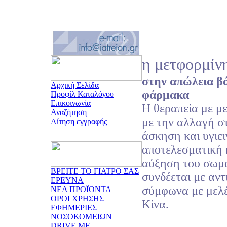
η μετφορμίν
στην απώλεια β
Αρχική Σελίδα
φάρμακα
Προφίλ Καταλόγου
Επικοινωνία
Η θεραπεία με μ
Αναζήτηση
με την αλλαγή σ
Αίτηση εγγραφής
άσκηση και υγιει
αποτελεσματική κ
αύξηση του σωμα
ΒΡΕΙΤΕ ΤΟ ΓΙΑΤΡΟ ΣΑΣ
συνδέεται με αν
ΕΡΕΥΝΑ
σύμφωνα με μελέ
ΝΕΑ ΠΡΟΪΟΝΤΑ
ΟΡΟΙ ΧΡΗΣΗΣ
Κίνα.
ΕΦΗΜΕΡΙΕΣ
ΝΟΣΟΚΟΜΕΙΩΝ
DRIVE ME