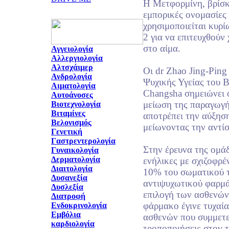
Η Μετφορμίνη, βρίσκ
εμπορικές ονομασίες
χρησιμοποιείται κυρί
2 για να επιτευχθούν
στο αίμα.
Αγγειολογία
Αλλεργιολογία
Αλτσχάιμερ
Οι dr Zhao Jing-Ping
Ανδρολογία
Ψυχικής Υγείας του 
Αιματολογία
Changsha σημειώνει ό
Αυτοάνοσες
μείωση της παραγωγή
Βιοτεχνολογία
Βιταμίνες
αποτρέπει την αύξησ
Βελονισμός
μείωνοντας την αντίσ
Γενετική
Γαστρεντερολογία
Στην έρευνα της ομά
Γυναικολογία
Δερματολογία
ενήλικες με σχιζοφρ
Διαιτολογία
10% του σωματικού τ
Δυσανεξία
αντιψυχωτικού φαρμά
Δυσλεξία
επιλογή των ασθενών
Διατροφή
φάρμακο έγινε τυχαία
Ενδοκρινολογία
Εμβόλια
ασθενών που συμμετεί
καρδιολογία
τροποποιήσεις στον 