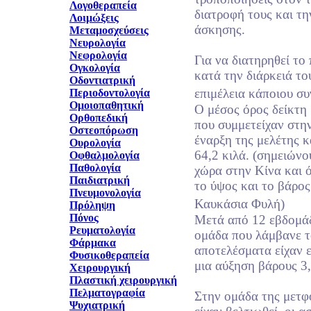
Λογοθεραπεία
διατροφή τους και τ
Λοιμώξεις
άσκησης.
Μεταμοσχεύσεις
Νευρολογία
Νεφρολογία
Για να διατηρηθεί το
Ογκολογία
κατά την διάρκειά του
Οδοντιατρική
επιμέλεια κάποιου συ
Περιοδοντολογία
Ομοιοπαθητική
Ο μέσος όρος δείκτη
Ορθοπεδική
που συμμετείχαν στην
Οστεοπόρωση
έναρξη της μελέτης 
Ουρολογία
64,2 κιλά. (σημειώνο
Οφθαλμολογία
Παθολογία
χώρα στην Κίνα και 
Παιδιατρική
το ύψος και το βάρος
Πνευμονολογία
Καυκάσια Φυλή)
Πρόληψη
Πόνος
Μετά από 12 εβδομάδε
Ρευματολογία
ομάδα που λάμβανε τ
Φάρμακα
αποτελέσματα είχαν ε
Φυσικοθεραπεία
μια αύξηση βάρους 3,1
Χειρουργική
Πλαστική χειρουργική
Πελματογραφία
Στην ομάδα της μετφ
Ψυχιατρική