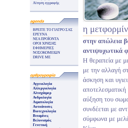
Αίτηση εγγραφής
η μετφορμί
ΒΡΕΙΤΕ ΤΟ ΓΙΑΤΡΟ ΣΑΣ
ΕΡΕΥΝΑ
ΝΕΑ ΠΡΟΪΟΝΤΑ
στην απώλεια β
ΟΡΟΙ ΧΡΗΣΗΣ
ΕΦΗΜΕΡΙΕΣ
αντιψυχωτικά 
ΝΟΣΟΚΟΜΕΙΩΝ
DRIVE ME
Η θεραπεία με μ
με την αλλαγή σ
άσκηση και υγιει
Αγγειολογία
αποτελεσματική 
Αλλεργιολογία
Αλτσχάιμερ
Ανδρολογία
αύξηση του σωμ
Αιματολογία
Αυτοάνοσες
συνδέεται με αν
Βιοτεχνολογία
Βιταμίνες
σύμφωνα με μελέ
Βελονισμός
Γενετική