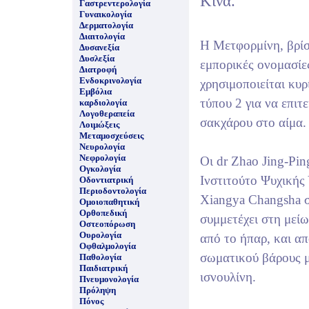
Κίνα.
Γαστρεντερολογία
Γυναικολογία
Δερματολογία
Διαιτολογία
Η Μετφορμίνη, βρίσ
Δυσανεξία
Δυσλεξία
εμπορικές ονομασίε
Διατροφή
Ενδοκρινολογία
χρησιμοποιείται κυρ
Εμβόλια
τύπου 2 για να επιτ
καρδιολογία
Λογοθεραπεία
σακχάρου στο αίμα.
Λοιμώξεις
Μεταμοσχεύσεις
Νευρολογία
Νεφρολογία
Οι dr Zhao Jing-Pin
Ογκολογία
Ινστιτούτο Ψυχικής
Οδοντιατρική
Περιοδοντολογία
Xiangya Changsha σ
Ομοιοπαθητική
Ορθοπεδική
συμμετέχει στη μεί
Οστεοπόρωση
Ουρολογία
από το ήπαρ, και α
Οφθαλμολογία
σωματικού βάρους μ
Παθολογία
Παιδιατρική
ισνουλίνη.
Πνευμονολογία
Πρόληψη
Πόνος