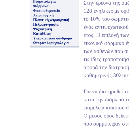
Ρευματολογία
Στην έρευνα της ομ
Φάρμακα
128 ενήλικες με σχ
Φυσικοθεραπεία
Χειρουργική
το 10% του σωματικ
Πλαστική χειρουργική
Πελματογραφία
ενός αντιψυχωτικού
Ψυχιατρική
Κατάθλιψη
έτος. Η επιλογή τω
Υπερκινητικό σύνδρομο
εικονικό φάρμακο έγ
Ωτορινολαρυγγολογία
των ασθενών που συ
τις ίδιες τροποποιή
αφορά την διατροφή
καθημερινής 30λεπτ
Για να διατηρηθεί τ
κατά την διάρκειά τ
επιμέλεια κάποιου σ
Ο μέσος όρος δείκτ
που συμμετείχαν στ